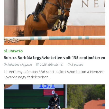
DÍJUGRATÁS
Burucs Borbála legyőzhetetlen volt 135 centiméteren
Riderline Magazin
2025. február 16.
3 perces
11 versenyszámban 336 start zajlott szombaton a Nemzeti
Lovarda nagy fedelesében.