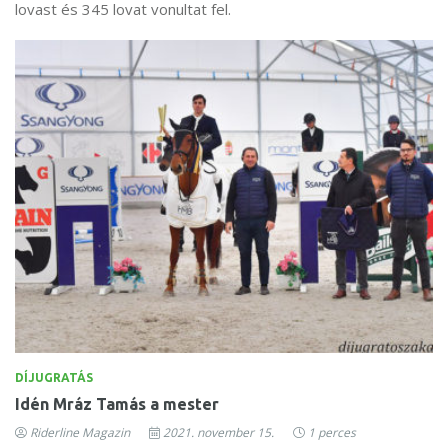
lovast és 345 lovat vonultat fel.
DÍJUGRATÁS
Idén Mráz Tamás a mester
Riderline Magazin
2021. november 15.
1 perces