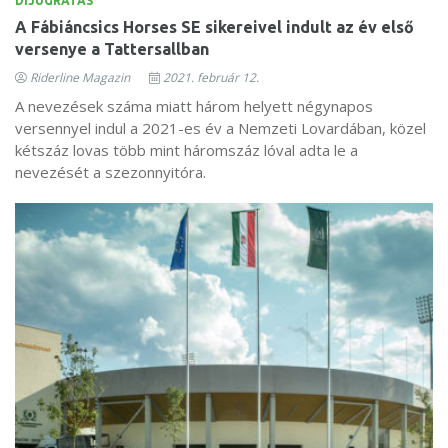
DÍJUGRATÁS
A Fábiáncsics Horses SE sikereivel indult az év első
versenye a Tattersallban
Riderline Magazin
2021. február 12.
A nevezések száma miatt három helyett négynapos
versennyel indul a 2021-es év a Nemzeti Lovardában, közel
kétszáz lovas több mint háromszáz lóval adta le a
nevezését a szezonnyitóra.