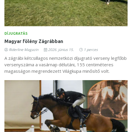
DÍJUGRATÁS
Magyar fölény Zágrábban
Riderline Magazin
2026. június 15.
1 perces
A zágrábi kétcsillagos nemzetközi díjugrató verseny legfőbb
versenyszáma a vasárnap délutáni, 155 centiméteres
magasságon megrendezett Világkupa minősítő volt.