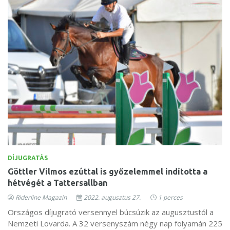
DÍJUGRATÁS
Göttler Vilmos ezúttal is győzelemmel indította a
hétvégét a Tattersallban
Riderline Magazin
2022. augusztus 27.
1 perces
Országos díjugrató versennyel búcsúzik az augusztustól a
Nemzeti Lovarda. A 32 versenyszám négy nap folyamán 225