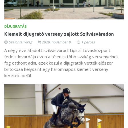
DÍJUGRATÁS
Kiemelt díjugrató verseny zajlott Szilvásváradon
Szalontai Virág
2020. november 8.
1 perces
A négy éve átadott szilvásváradi Lipicai Lovasközpont
fedett lovardája ezen a télen is több szakág versenyeinek
fog otthont adni, ezek közül a díjugratók vették először
birtokbaa helyszínt egy háromnapos kiemelt verseny
keretein belül.