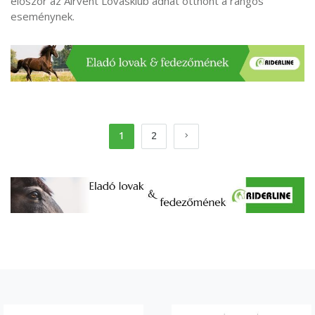
először az Airvent Lovasklub adhat otthont a rangos
eseménynek.
1
2