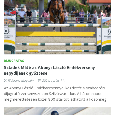
DÍJUGRATÁS
Szladek Máté az Abonyi László Emlékverseny
nagydíjának győztese
Riderline Magazin
2024. április 11.
Az Abonyi László Emlékversennyel kezdetét a szabadtéri
díjugrató versenyszezon Szilvásváradon. A háromnapos
megmérettetésen közel 800 startot láthatott a közönség.