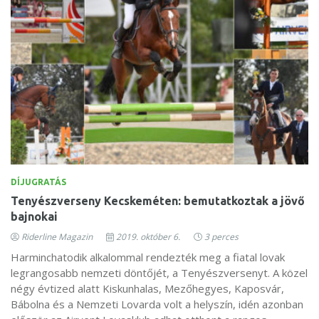
DÍJUGRATÁS
Tenyészverseny Kecskeméten: bemutatkoztak a jövő
bajnokai
Riderline Magazin
2019. október 6.
3 perces
Harminchatodik alkalommal rendezték meg a fiatal lovak
legrangosabb nemzeti döntőjét, a Tenyészversenyt. A közel
négy évtized alatt Kiskunhalas, Mezőhegyes, Kaposvár,
Bábolna és a Nemzeti Lovarda volt a helyszín, idén azonban