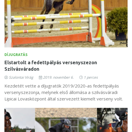
DÍJUGRATÁS
Elstartolt a fedettpályás versenyszezon
Szilvásváradon
Szalontai Virág
2019. november 6.
1 perces
Kezdetét vette a díjugratók 2019/2020-as fedettpályás
versenyszezonja, melynek első állomása a szilvásváradi
Lipicai Lovasközpont által szervezett kiemelt verseny volt.