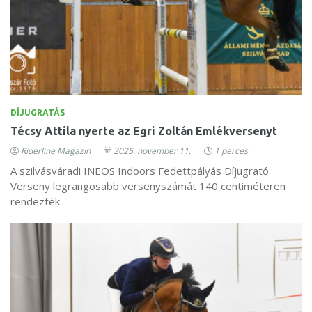
DÍJUGRATÁS
Técsy Attila nyerte az Egri Zoltán Emlékversenyt
Riderline Magazin
2025. november 11.
1 perces
A szilvásváradi INEOS Indoors Fedettpályás Díjugrató
Verseny legrangosabb versenyszámát 140 centiméteren
rendezték.