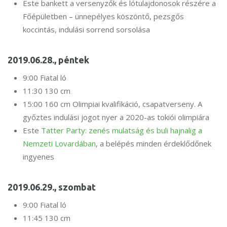
Este bankett a versenyzők és lótulajdonosok részére a
Főépületben – ünnepélyes köszöntő, pezsgős
koccintás, indulási sorrend sorsolása
2019.06.28., péntek
9:00 Fiatal ló
11:30 130 cm
15:00 160 cm Olimpiai kvalifikáció, csapatverseny. A
győztes indulási jogot nyer a 2020-as tokiói olimpiára
Este
Tatter Party: zenés mulatság és buli hajnalig a
Nemzeti Lovardában
, a belépés minden érdeklődőnek
ingyenes
2019.06.29., szombat
9:00 Fiatal ló
11:45 130 cm