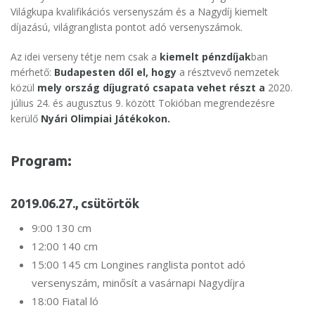
Világkupa kvalifikációs versenyszám és a Nagydíj kiemelt
díjazású, világranglista pontot adó versenyszámok.
Az idei verseny tétje nem csak a
kiemelt pénzdíjak
ban
mérhető:
Budapesten dől el, hogy
a résztvevő nemzetek
közül
mely ország díjugrató csapata vehet részt a
2020.
július 24. és augusztus 9. között Tokióban megrendezésre
kerülő
Nyári Olimpiai Játékokon.
Program:
2019.06.27., csütörtök
9:00 130 cm
12:00 140 cm
15:00 145 cm Longines ranglista pontot adó
versenyszám, minősít a vasárnapi Nagydíjra
18:00 Fiatal ló