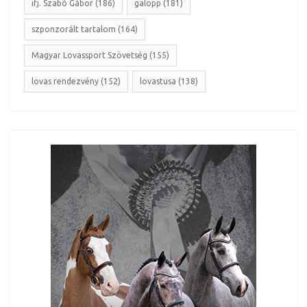
ifj. Szabó Gábor (186)
galopp (181)
szponzorált tartalom (164)
Magyar Lovassport Szövetség (155)
lovas rendezvény (152)
lovastusa (138)