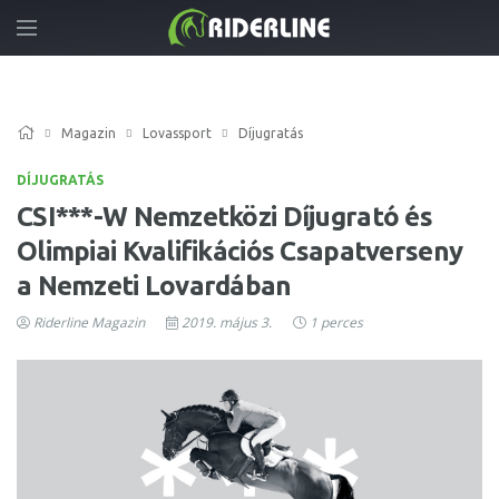
Magazin
Lovassport
Díjugratás
DÍJUGRATÁS
CSI***-W Nemzetközi Díjugrató és
Olimpiai Kvalifikációs Csapatverseny
a Nemzeti Lovardában
Riderline Magazin
2019. május 3.
1 perces