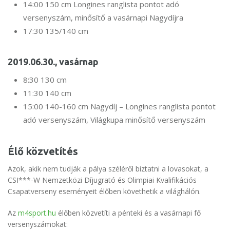
14:00 150 cm Longines ranglista pontot adó
versenyszám, minősítő a vasárnapi Nagydíjra
17:30 135/140 cm
2019.06.30., vasárnap
8:30 130 cm
11:30 140 cm
15:00 140-160 cm Nagydíj – Longines ranglista pontot
adó versenyszám, Világkupa minősítő versenyszám
Élő közvetítés
Azok, akik nem tudják a pálya széléről biztatni a lovasokat, a
CSI***-W Nemzetközi Díjugrató és Olimpiai Kvalifikációs
Csapatverseny eseményeit élőben követhetik a világhálón.
Az
m4sport.hu
élőben közvetíti a pénteki és a vasárnapi fő
versenyszámokat: