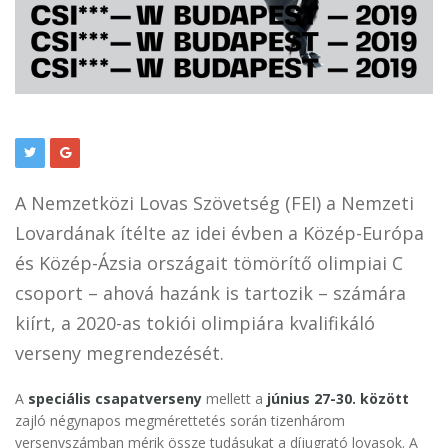
A Nemzetközi Lovas Szövetség (FEI) a Nemzeti
Lovardának ítélte az idei évben a Közép-Európa
és Közép-Ázsia országait tömörítő olimpiai C
csoport – ahová hazánk is tartozik – számára
kiírt, a 2020-as tokiói olimpiára kvalifikáló
verseny megrendezését.
A
speciális csapatverseny
mellett a
június 27-30. között
zajló négynapos megmérettetés során tizenhárom
versenyszámban mérik össze tudásukat a díjugrató lovasok. A