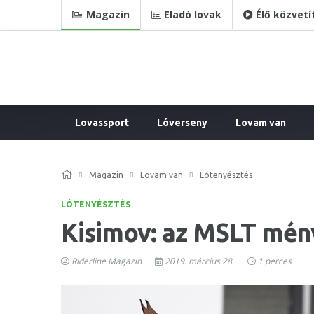
Magazin
Eladó lovak
Élő közvetí
Lovassport
Lóverseny
Lovam van
Magazin
Lovam van
Lótenyésztés
LÓTENYÉSZTÉS
Kisimov: az MSLT mén
Riderline Magazin
2019. március 28.
1 perces