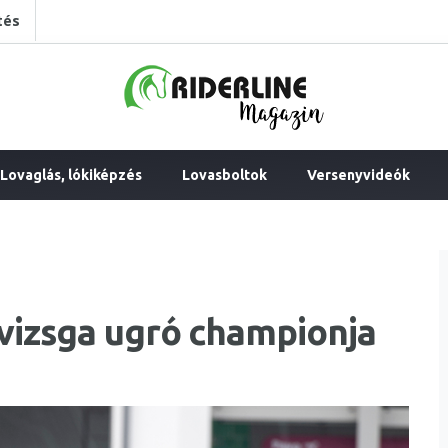
tés
Lovaglás, lókiképzés
Lovasboltok
Versenyvideók
vizsga ugró championja