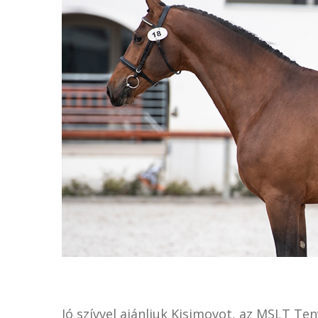
Jó szívvel ajánljuk Kisimovot, az MSLT T