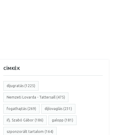
CÍMKÉK
díjugratás (1225)
Nemzeti Lovarda - Tattersall (475)
fogathajtás (269)
díjlovaglás (231)
ifj. Szabó Gábor (186)
galopp (181)
szponzorált tartalom (164)