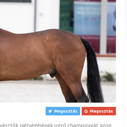
Megosztás
Megosztás
enyésztők Hétvégéjének ugró championját azon