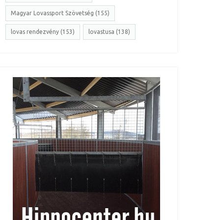
Magyar Lovassport Szövetség (155)
lovas rendezvény (153)
lovastusa (138)