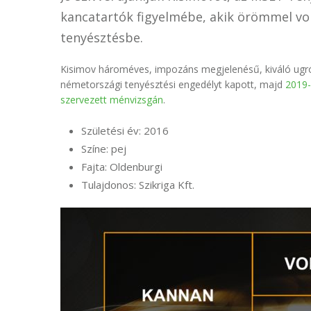
kancatartók figyelmébe, akik örömmel von
tenyésztésbe.
Kisimov hároméves, impozáns megjelenésű, kiváló ugr
németországi tenyésztési engedélyt kapott, majd
2019-
szervezett ménvizsgán
.
Születési év: 2016
Színe: pej
Fajta: Oldenburgi
Tulajdonos: Szikriga Kft.