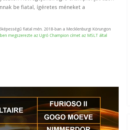
nak be fiatal, ígéretes méneket a
óképességű fiatal mén. 2018-ban a Mecklenburgi Körungon
ben megszerezte az Ugró Champion címet az MSLT által