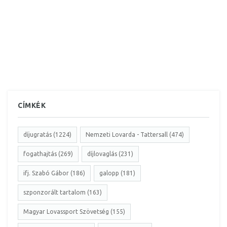
CÍMKÉK
díjugratás (1224)
Nemzeti Lovarda - Tattersall (474)
fogathajtás (269)
díjlovaglás (231)
ifj. Szabó Gábor (186)
galopp (181)
szponzorált tartalom (163)
Magyar Lovassport Szövetség (155)