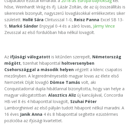
csapatából ezúttal kimaradt a
2018-as Európa-bajnokság
két
hőse, Weinhardt Virág és ifj. Lázár Zoltán, de az új összeállítás is
sikeresnek bizonyult, nagyszerű lovaglásokkal emlékezetes siker
született.
Hollé Sára
Clintusszal 1-0,
Reisz Panna
Excel SB 13-
9,
Markó Sándor
Enjoyjal 0-4 és a záró lovas,
Jármy Vince
Zeusszal az első fordulóban hiba nélkül lovagolt.
Az
ifjúsági válogatott
is kitűnően szerepelt,
Németország
mögött
, tizenhat hibaponttal
holtversenyben
Csehországgal a második helyen
végzett a kilenc csapatos
mezőnyben. A legeredményesebb magyar lovas az élete első
Nemzetek Díját lovagló
Dömse Tamás
volt, aki
Conquistadorral dupla hibátlannal bizonyította, hogy van helye a
magyar válogatottban.
Alasztics Aliz
új kancájával, Concordia
HB-vel 8 és 4 hibaponttal lovagolt,
Szuhai Péter
Lamborghinivel az első pályán tudott hibapont nélkül maradni. A
16 éves
Janik Anna
4 és 8 hibaponttal segítette ezüstérmes
pozícióba az ifjúsági kvartettet.