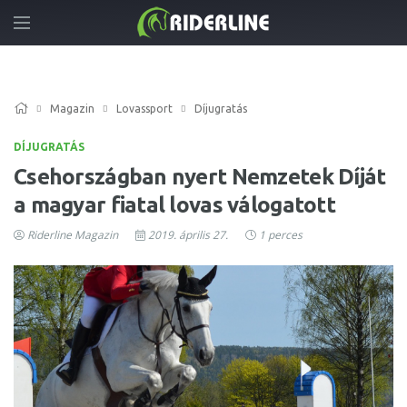
Magazin
Lovassport
Díjugratás
DÍJUGRATÁS
Csehországban nyert Nemzetek Díját
a magyar fiatal lovas válogatott
Riderline Magazin
2019. április 27.
1 perces