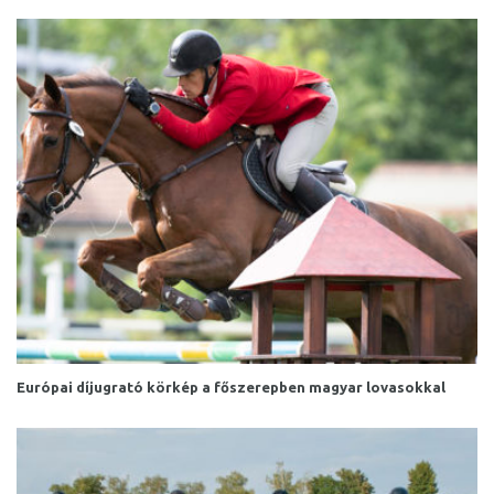
Európai díjugrató körkép a főszerepben magyar lovasokkal