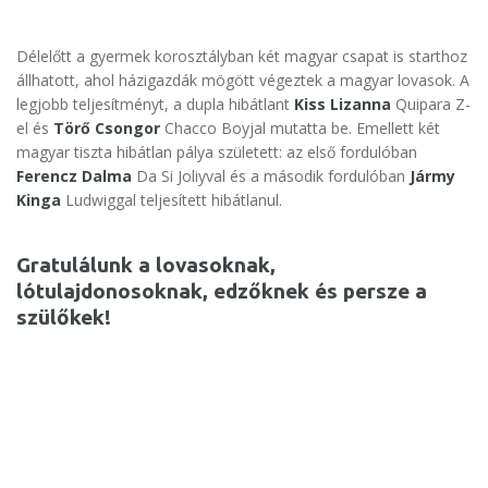
Délelőtt a gyermek korosztályban két magyar csapat is starthoz
állhatott, ahol házigazdák mögött végeztek a magyar lovasok. A
legjobb teljesítményt, a dupla hibátlant
Kiss Lizanna
Quipara Z-
el és
Törő Csongor
Chacco Boyjal mutatta be. Emellett két
magyar tiszta hibátlan pálya született: az első fordulóban
Ferencz Dalma
Da Si Joliyval és a második fordulóban
Jármy
Kinga
Ludwiggal teljesített hibátlanul.
Gratulálunk a lovasoknak,
lótulajdonosoknak, edzőknek és persze a
szülőkek!