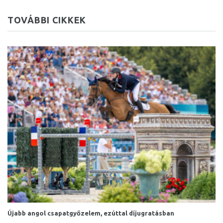
TOVÁBBI CIKKEK
Újabb angol csapatgyőzelem, ezúttal díjugratásban