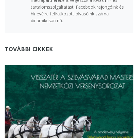
médiapartnereként végezzük a lovas hír- és
tartalomszolgáltatást. Facebook rajongóink és
hírlevélre feliratkozott olvasóink száma
dinamikusan nő.
TOVÁBBI CIKKEK