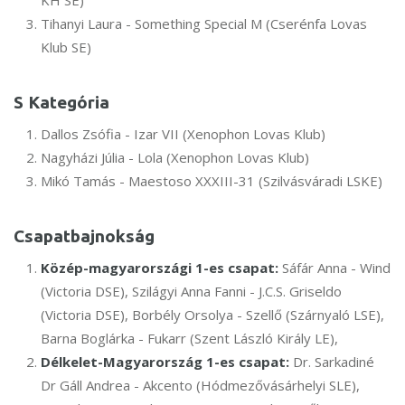
KH SE)
Tihanyi Laura - Something Special M (Cserénfa Lovas
Klub SE)
S Kategória
Dallos Zsófia - Izar VII (Xenophon Lovas Klub)
Nagyházi Júlia - Lola (Xenophon Lovas Klub)
Mikó Tamás - Maestoso XXXIII-31 (Szilvásváradi LSKE)
Csapatbajnokság
Közép-magyarországi 1-es csapat:
Sáfár Anna - Wind
(Victoria DSE), Szilágyi Anna Fanni - J.C.S. Griseldo
(Victoria DSE), Borbély Orsolya - Szellő (Szárnyaló LSE),
Barna Boglárka - Fukarr (Szent László Király LE),
Délkelet-Magyarország 1-es csapat:
Dr. Sarkadiné
Dr Gáll Andrea - Akcento (Hódmezővásárhelyi SLE),