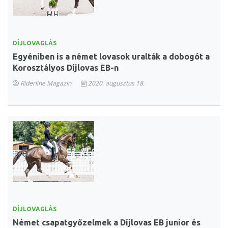
DÍJLOVAGLÁS
Egyéniben is a német lovasok uralták a dobogót a
Korosztályos Díjlovas EB-n
Riderline Magazin
2020. augusztus 18.
DÍJLOVAGLÁS
Német csapatgyőzelmek a Díjlovas EB junior és