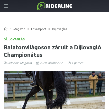
Magazin
Lovassport
Díjlovaglás
DÍJLOVAGLÁS
Balatonvilágoson zárult a Díjlovagló
Championátus
Riderline Magazin
2020. október 27.
1 perces