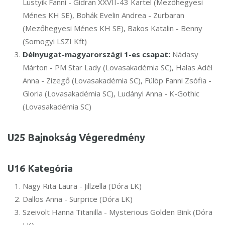
Lustyik Fanni - Gidran XXVII-43 Kartel (Mezőhegyesi
Ménes KH SE), Bohák Evelin Andrea - Zurbaran
(Mezőhegyesi Ménes KH SE), Bakos Katalin - Benny
(Somogyi LSZI Kft)
Délnyugat-magyarországi 1-es csapat:
Nádasy
Márton - PM Star Lady (Lovasakadémia SC), Halas Adél
Anna - Zizegő (Lovasakadémia SC), Fülöp Fanni Zsófia -
Gloria (Lovasakadémia SC), Ludányi Anna - K-Gothic
(Lovasakadémia SC)
U25 Bajnokság Végeredmény
U16 Kategória
Nagy Rita Laura - Jillzella (Dóra LK)
Dallos Anna - Surprice (Dóra LK)
Szeivolt Hanna Titanilla - Mysterious Golden Bink (Dóra