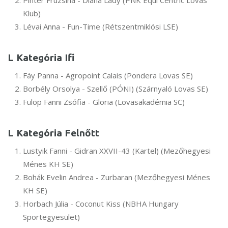
Pintér Fruzsina - Diana Lady (PNK Equi Centric Lovas
Klub)
Lévai Anna - Fun-Time (Rétszentmiklósi LSE)
L Kategória Ifi
Fáy Panna - Agropoint Calais (Pondera Lovas SE)
Borbély Orsolya - Szellő (PÓNI) (Szárnyaló Lovas SE)
Fülöp Fanni Zsófia - Gloria (Lovasakadémia SC)
L Kategória Felnőtt
Lustyik Fanni - Gidran XXVII-43 (Kartel) (Mezőhegyesi
Ménes KH SE)
Bohák Evelin Andrea - Zurbaran (Mezőhegyesi Ménes
KH SE)
Horbach Júlia - Coconut Kiss (NBHA Hungary
Sportegyesület)