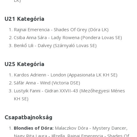
LK)
U21 Kategória
Rajnai Emerencia - Shades Of Grey (Dóra LK)
Csiba Anna Sára - Lady Rowena (Pondera Lovas SE)
Benkő Lili - Dalvey (Szárnyaló Lovas SE)
U25 Kategória
Kardos Adrienn - London (Appasionata LK KH SE)
Sáfár Anna - Wind (Victoria DSE)
Lustyik Fanni - Gidran XXVII-43 (Mezőhegyesi Ménes
KH SE)
Csapatbajnokság
Blondies of Dóra:
Malaczkov Dóra - Mystery Dancer,
Nagy Rita Laura - Jillzella, Rajnai Emerencia - Shades Of