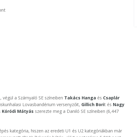
ont
 végül a Szárnyaló SE színeiben
Takács Hanga
és
Csaplár
iskunhalasi Lovasbandérium versenyzőit,
Gillich Bori
t és
Nagy
s
Kóródi Mátyás
szerezte meg a Daniló SE színeiben (6,447
épés kategória, hiszen az eredeti U1 és U2 kategóriákban már