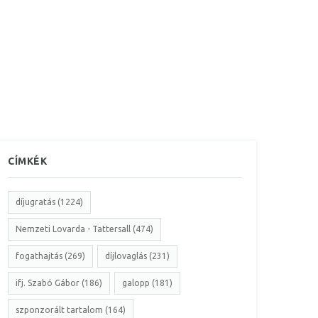
CÍMKÉK
díjugratás (1224)
Nemzeti Lovarda - Tattersall (474)
fogathajtás (269)
díjlovaglás (231)
ifj. Szabó Gábor (186)
galopp (181)
szponzorált tartalom (164)