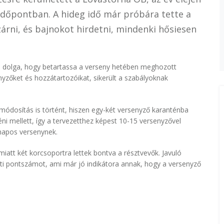
időpontban. A hideg idő már próbára tette a
zárni, és bajnokot hirdetni, mindenki hősiesen
dolga, hogy betartassa a verseny hetében meghozott
enyzőket és hozzátartozóikat, sikerült a szabályoknak
ódosítás is történt, hiszen egy-két versenyző karanténba
éni mellett, így a tervezetthez képest 10-15 versenyzővel
tnapos versenynek.
tt két korcsoportra lettek bontva a résztvevők. Javuló
etti pontszámot, ami már jó indikátora annak, hogy a versenyző