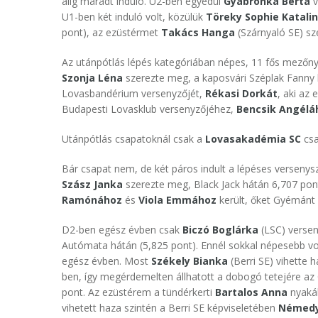
alig maradt induló. U2-ben egyedül
Gyabronka Berta
v
U1-ben két induló volt, közülük
Töreky Sophie Katalin
pont), az ezüstérmet
Takács Hanga
(Szárnyaló SE) sz
Az utánpótlás lépés kategóriában népes, 11 fős mezőny
Szonja
Léna
szerezte meg, a kaposvári Széplak Fanny 
Lovasbandérium versenyzőjét,
Rékasi Dorkát
, aki az
Budapesti Lovasklub versenyzőjéhez,
Bencsik Angélá
Utánpótlás csapatoknál csak a
Lovasakadémia SC
csa
Bár csapat nem, de két páros indult a lépéses verseny
Szász Janka
szerezte meg, Black Jack hátán 6,707 pon
Ramónához
és
Viola Emmához
került, őket Gyémánt 
D2-ben egész évben csak
Biczó Boglárka
(LSC) versen
Autómata hátán (5,825 pont). Ennél sokkal népesebb vol
egész évben. Most
Székely Bianka
(Berri SE) vihette 
ben, így megérdemelten állhatott a dobogó tetejére az
pont. Az ezüstérem a tündérkerti
Bartalos Anna
nyakáb
vihetett haza szintén a Berri SE képviseletében
Némedy