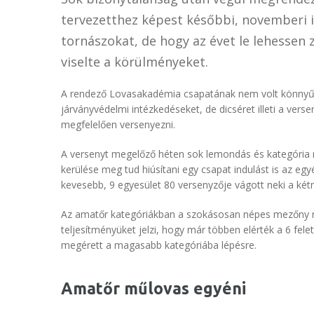
tervezetthez képest későbbi, novemberi 
tornászokat, de hogy az évet le lehessen 
viselte a körülményeket.
A rendező Lovasakadémia csapatának nem volt könnyű 
járványvédelmi intézkedéseket, de dicséret illeti a vers
megfelelően versenyezni.
A versenyt megelőző héten sok lemondás és kategória m
kerülése meg tud hiúsítani egy csapat indulást is az egy
kevesebb, 9 egyesület 80 versenyzője vágott neki a ké
Az amatőr kategóriákban a szokásosan népes mezőny mia
teljesítményüket jelzi, hogy már többen elérték a 6 fel
megérett a magasabb kategóriába lépésre.
Amatőr műlovas egyéni