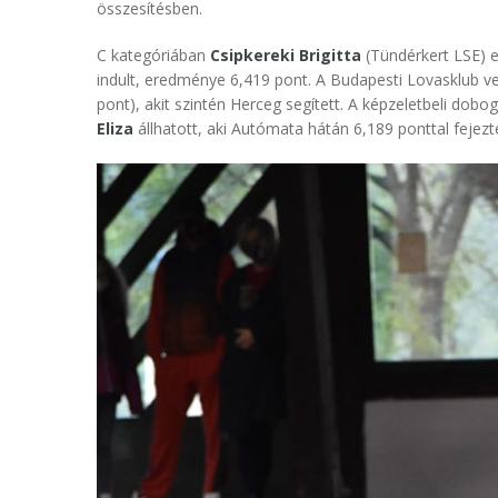
összesítésben.
C kategóriában
Csipkereki Brigitta
(Tündérkert LSE) e
indult, eredménye 6,419 pont. A Budapesti Lovasklub v
pont), akit szintén Herceg segített. A képzeletbeli do
Eliza
állhatott, aki Autómata hátán 6,189 ponttal fejezt