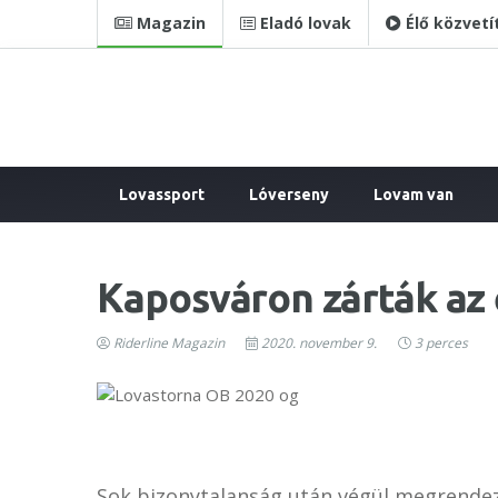
Magazin
Eladó lovak
Élő közvetí
Lovassport
Lóverseny
Lovam van
Kaposváron zárták az 
Riderline Magazin
2020. november 9.
3 perces
Sok bizonytalanság után végül megrendezé