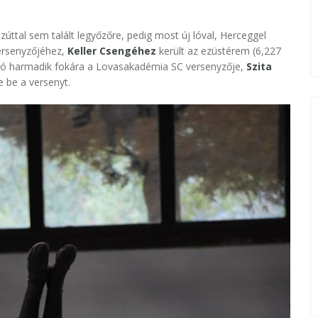
zúttal sem talált legyőzőre, pedig most új lóval, Herceggel
ersenyzőjéhez,
Keller Csengéhez
került az ezüstérem (6,227
bogó harmadik fokára a Lovasakadémia SC versenyzője,
Szita
e be a versenyt.