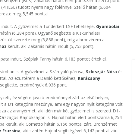
ersenyzett (BLK) Zakariás hátán, elért pontszáma 5,910 pont.
(PHLSE) tudott nyerni nagy fölénnyel Szellő hátán (6,604
erezte meg 5,545 ponttal.
 indult. A győzelmet a Tündérkert LSE tehetsége,
Gyombolai
hátán (6,284 pont). Ugyanő segítette a Kiskunhalasi
 ezüstöt szerezte meg (5,888 pont), míg a bronzérem a
hoz
került, aki Zakariás hátán indult (5,753 pont).
pata indult, Széplak Fanny hátán 6,183 pontot értek el.
számban is. A győzelmet a Szárnyaló párosa,
Szloszjár Nóra
és
ttal. Az ezüstérem a Daniló kettőséhez,
Karácsony
segítette, eredményük 6,036 pont.
yzett, év végére javuló eredménnyel zárt az első helyen,
t a D1 kategória mezőnye, ami egy nagyon nyílt kategória volt
haza az aranyérmet, aki idén már két győzelmet is szerzett D1-
 Országos Bajnokságon is. Hajnal hátán elért pontszáma 6,254
a került, aki Cornetto hátán 6,156 ponttal zárt. Bronzérmet
 Fruzsina
, aki szintén Hajnal segítségével 6,142 ponttal zárt