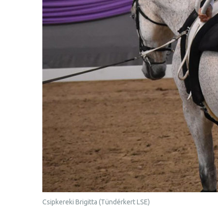
Csipkereki Brigitta (Tündérkert LSE)