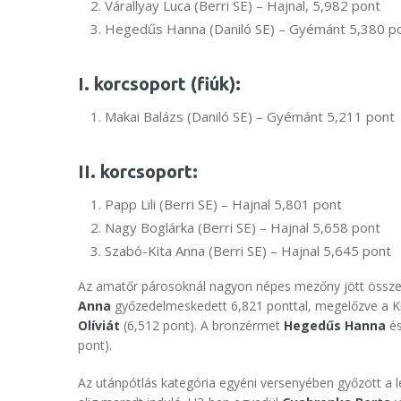
Várallyay Luca (Berri SE) – Hajnal, 5,982 pont
Hegedűs Hanna (Daniló SE) – Gyémánt 5,380 p
I. korcsoport (fiúk):
Makai Balázs (Daniló SE) – Gyémánt 5,211 pont
II. korcsoport:
Papp Lili (Berri SE) – Hajnal 5,801 pont
Nagy Boglárka (Berri SE) – Hajnal 5,658 pont
Szabó-Kita Anna (Berri SE) – Hajnal 5,645 pont
Az amatőr párosoknál nagyon népes mezőny jött össze,
Anna
győzedelmeskedett 6,821 ponttal, megelőzve a K
Olíviát
(6,512 pont). A bronzérmet
Hegedűs Hanna
é
pont).
Az utánpótlás kategória egyéni versenyében győzött a l