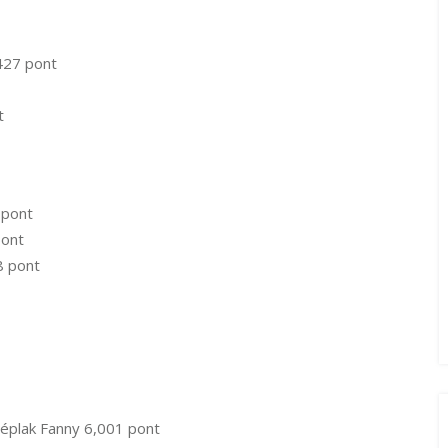
427 pont
t
 pont
pont
8 pont
zéplak Fanny 6,001 pont