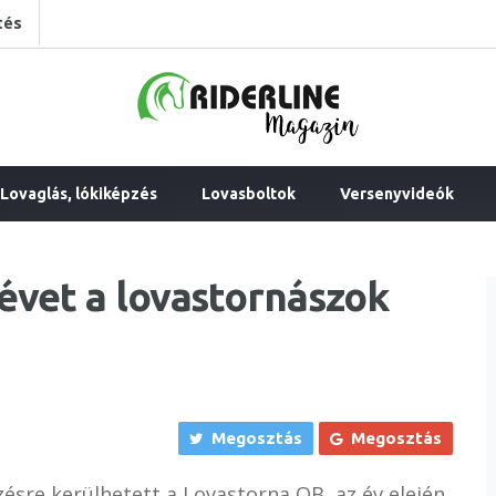
tés
Lovaglás, lókiképzés
Lovasboltok
Versenyvideók
évet a lovastornászok
Megosztás
Megosztás
sre kerülhetett a Lovastorna OB, az év elején