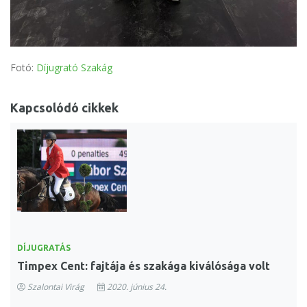
Fotó:
Díjugrató Szakág
Kapcsolódó cikkek
DÍJUGRATÁS
Timpex Cent: fajtája és szakága kiválósága volt
Szalontai Virág
2020. június 24.