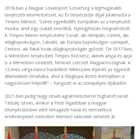
2018-ban a Magyar Lovassport Szövetség a legmagasabb
tenyésztői elismeréséssel, Az Év tenyésztője díjjal jutalmazta a
Timpex Ménest. "Szinte egyedülálló Európában az a tenyésztői
munka, amit egy család önerőből, Nyíregyházán megvalósított.
A Timpex Ménes tenyésztette Coralt, aki olimpián, Centet, aki
világbajnokságon, Cabalét, aki Európa-bajnokságon szerepelt,
Centest, aki fiatal lovak világbajnokságán győzött. De 2017-ben,
a Ménesben tenyésztett Timpex Bölcsész, akinek anyja és apja
is a Ménesben született, hírnevet szerzett Magyarországnak. A
12 éves sárga kanca hazánkból felkészülve eljutott az egyesült
államokbeli Omahába, ahol a Világkupa döntő döntőjében is
nagyszerűen helytállt” – hangzott el az ünnepélyes díjátadón.
2021-ben pedig Nagy István agrárminiszterrel foghatott kezet
Tárbály István, amikor a Pesti Vigadóban a magyar
lótenyésztésben elért kimagasló hazai és nemzetközi
eredményeiért miniszteri elismerő oklevelet vehetett át.