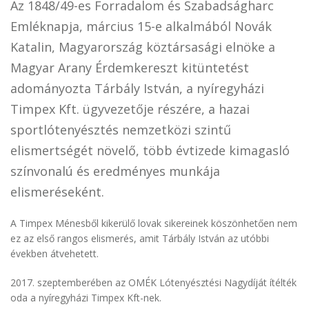
Az 1848/49-es Forradalom és Szabadságharc
Emléknapja, március 15-e alkalmából Novák
Katalin, Magyarország köztársasági elnöke a
Magyar Arany Érdemkereszt kitüntetést
adományozta Tárbály István, a nyíregyházi
Timpex Kft. ügyvezetője részére, a hazai
sportlótenyésztés nemzetközi szintű
elismertségét növelő, több évtizede kimagasló
színvonalú és eredményes munkája
elismeréseként.
A Timpex Ménesből kikerülő lovak sikereinek köszönhetően nem
ez az első rangos elismerés, amit Tárbály István az utóbbi
években átvehetett.
2017. szeptemberében az OMÉK Lótenyésztési Nagydíját ítélték
oda a nyíregyházi Timpex Kft-nek.