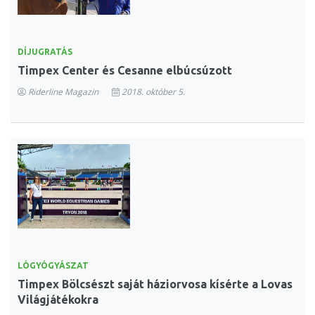
DÍJUGRATÁS
Timpex Center és Cesanne elbúcsúzott
Riderline Magazin
2018. október 5.
LÓGYÓGYÁSZAT
Timpex Bölcsészt saját háziorvosa kísérte a Lovas
Világjátékokra