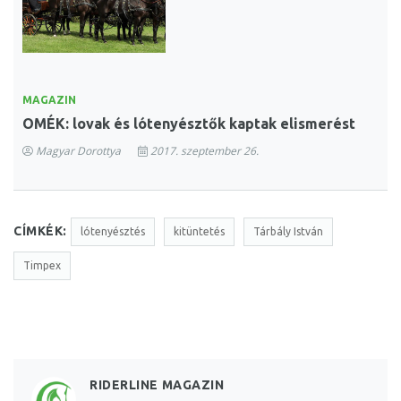
MAGAZIN
OMÉK: lovak és lótenyésztők kaptak elismerést
Magyar Dorottya
2017. szeptember 26.
CÍMKÉK:
lótenyésztés
kitüntetés
Tárbály István
Timpex
RIDERLINE MAGAZIN