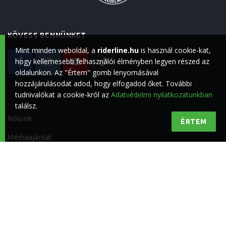
KÖVESS BENNÜNKET
Mint minden weboldal, a
riderline.hu
is használ cookie-kat,
hogy kellemesebb felhasználói élményben legyen részed az
oldalunkon. Az "Értem" gomb lenyomásával
hozzájárulásodat adod, hogy elfogadod őket. További
tudnivalókat a cookie-król az
Adatvédelmi nyilatkozatunkban
találsz.
Rólunk
ÉRTEM
Médiaajánlat
Impresszum
Kapcsolat