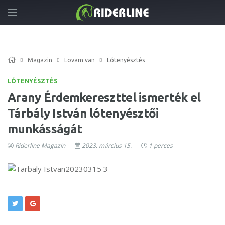
Magazin
Lovam van
Lótenyésztés
LÓTENYÉSZTÉS
Arany Érdemkereszttel ismerték el
Tárbály István lótenyésztői
munkásságát
Riderline Magazin
2023. március 15.
1 perces