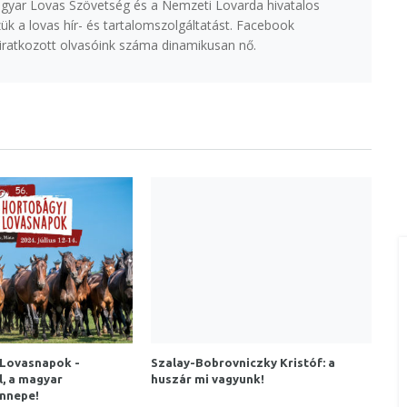
agyar Lovas Szövetség és a Nemzeti Lovarda hivatalos
k a lovas hír- és tartalomszolgáltatást. Facebook
eliratkozott olvasóink száma dinamikusan nő.
 Lovasnapok -
Szalay-Bobrovniczky Kristóf: a
, a magyar
huszár mi vagyunk!
ünnepe!