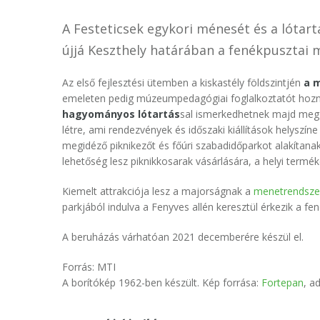
A Festeticsek egykori ménesét és a lóta
újjá Keszthely határában a fenékpusztai 
Az első fejlesztési ütemben a kiskastély földszintjén
a m
emeleten pedig múzeumpedagógiai foglalkoztatót hozna
hagyományos lótartás
sal ismerkedhetnek majd meg 
létre, ami rendezvények és időszaki kiállítások helyszín
megidéző piknikezőt és főúri szabadidőparkot alakítana
lehetőség lesz piknikkosarak vásárlására, a helyi termék
Kiemelt attrakciója lesz a majorságnak a
menetrendszer
parkjából indulva a Fenyves allén keresztül érkezik a f
A beruházás várhatóan 2021 decemberére készül el.
Forrás: MTI
A borítókép 1962-ben készült. Kép forrása:
Fortepan
, a