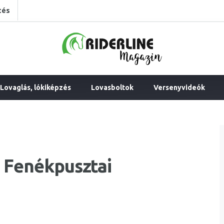
tés
Lovaglás, lókiképzés
Lovasboltok
Versenyvideók
a Fenékpusztai