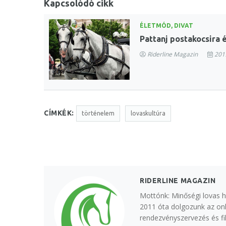
Kapcsolódó cikk
ÉLETMÓD, DIVAT
Pattanj postakocsira 
Riderline Magazin
2019
CÍMKÉK:
történelem
lovaskultúra
RIDERLINE MAGAZIN
Mottónk: Minőségi lovas h
2011 óta dolgozunk az onl
rendezvényszervezés és fi