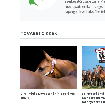
szerkesztői csapattal a M
médiapartnereként végezzü
rajongóink és hírlevélre f
TOVÁBBI CIKKEK
Újra indul a Lovastanár (hippológus
56. Hortobágyi
szak)
Ménesfesztivál
lótenyésztés 