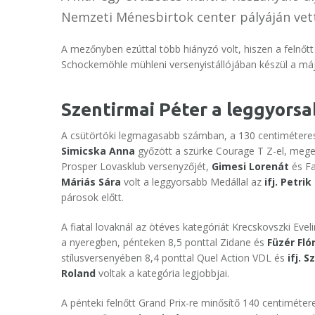
Nemzeti Ménesbirtok center pályáján vet
A mezőnyben ezúttal több hiányzó volt, hiszen a felnő
Schockemöhle mühleni versenyistállójában készül a má
Szentirmai Péter a leggyors
A csütörtöki legmagasabb számban, a 130 centiméteres 
Simicska Anna
győzött a szürke Courage T Z-el, meg
Prosper Lovasklub versenyzőjét,
Gimesi Lorenát
és F
Máriás Sára
volt a leggyorsabb Medállal az
ifj. Petrik
párosok előtt.
A fiatal lovaknál az ötéves kategóriát Krecskovszki Eveli
a nyeregben, pénteken 8,5 ponttal Zidane és
Füzér Fló
stílusversenyében 8,4 ponttal Quel Action VDL és
ifj. 
Roland
voltak a kategória legjobbjai.
A pénteki felnőtt Grand Prix-re minősítő 140 centiméte