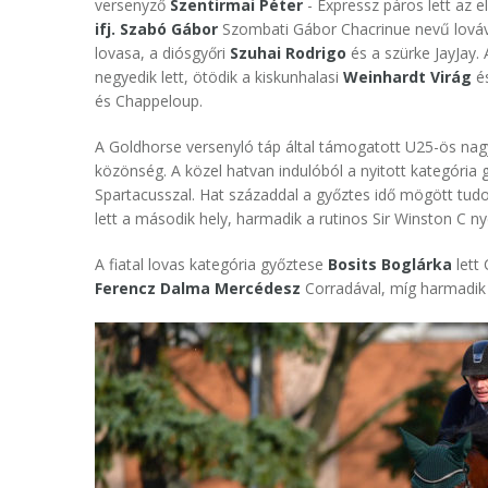
versenyző
Szentirmai Péter
- Expressz páros lett az 
ifj. Szabó Gábor
Szombati Gábor Chacrinue nevű lováva
lovasa, a diósgyőri
Szuhai Rodrigo
és a szürke JayJay.
negyedik lett, ötödik a kiskunhalasi
Weinhardt Virág
é
és Chappeloup.
A Goldhorse versenyló táp által támogatott U25-ös nagy
közönség. A közel hatvan indulóból a nyitott kategória
Spartacusszal. Hat századdal a győztes idő mögött tudot
lett a második hely, harmadik a rutinos Sir Winston C 
A fiatal lovas kategória győztese
Bosits Boglárka
lett
Ferencz Dalma Mercédesz
Corradával, míg harmadik