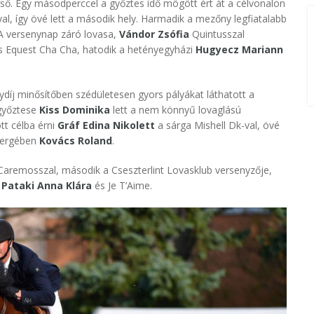
első. Egy másodperccel a győztes idő mögött ért át a célvonalon
l, így övé lett a második hely. Harmadik a mezőny legfiatalabb
 A versenynap záró lovasa,
Vándor Zsófia
Quintusszal
s Equest Cha Cha, hatodik a hetényegyházi
Hugyecz Mariann
díj minősítőben szédületesen gyors pályákat láthatott a
 győztese
Kiss Dominika
lett a nem könnyű lovaglású
t célba érni
Gráf Edina Nikolett
a sárga Mishell Dk-val, övé
nyergében
Kovács Roland
.
 Caremosszal, második a Cseszterlint Lovasklub versenyzője,
Pataki Anna Klára
és Je T’Aime.