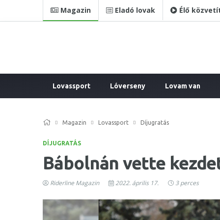
Magazin
Eladó lovak
Élő közvetí
Lovassport
Lóverseny
Lovam van
Magazin
Lovassport
Díjugratás
DÍJUGRATÁS
Bábolnán vette kezdet
Riderline Magazin
2022. április 17.
3 perces