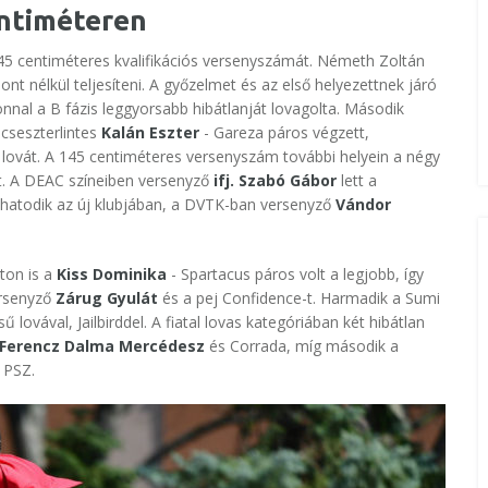
entiméteren
45 centiméteres kvalifikációs versenyszámát. Németh Zoltán
nt nélkül teljesíteni. A győzelmet és az első helyezettnek járó
nnal a B fázis leggyorsabb hibátlanját lovagolta. Második
 cseszterlintes
Kalán Eszter
- Gareza páros végzett,
 lovát. A 145 centiméteres versenyszám további helyein a négy
tt. A DEAC színeiben versenyző
ifj. Szabó Gábor
lett a
 hatodik az új klubjában, a DVTK-ban versenyző
Vándor
ton is a
Kiss Dominika
- Spartacus páros volt a legjobb, így
ersenyző
Zárug Gyulát
és a pej Confidence-t. Harmadik a Sumi
ű lovával, Jailbirddel. A fiatal lovas kategóriában két hibátlan
Ferencz Dalma Mercédesz
és Corrada, míg második a
 PSZ.