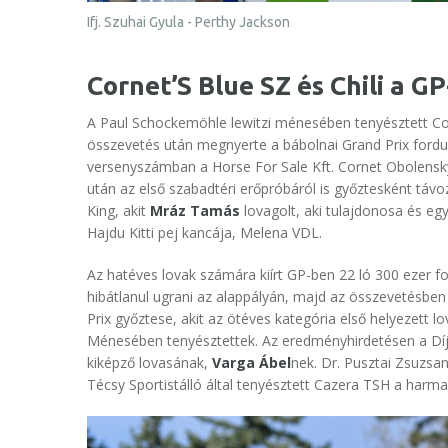
Ifj. Szuhai Gyula - Perthy Jackson
Cornet’S Blue SZ és Chili a G
A Paul Schockemöhle lewitzi ménesében tenyésztett Co
összevetés után megnyerte a bábolnai Grand Prix forduló
versenyszámban a Horse For Sale Kft. Cornet Obolensky
után az első szabadtéri erőpróbáról is győztesként táv
King, akit
Mráz Tamás
lovagolt, aki tulajdonosa és eg
Hajdu Kitti pej kancája, Melena VDL.
Az hatéves lovak számára kiírt GP-ben 22 ló 300 ezer f
hibátlanul ugrani az alappályán, majd az összevetésben is
Prix győztese, akit az ötéves kategória első helyezett
Ménesében tenyésztettek. Az eredményhirdetésen a Díjug
kiképző lovasának,
Varga Ábel
nek. Dr. Pusztai Zsuzs
Técsy Sportistálló által tenyésztett Cazera TSH a harma