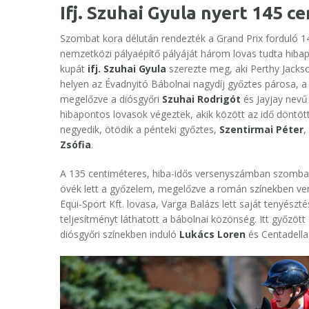
Ifj. Szuhai Gyula nyert 145 c
Szombat kora délután rendezték a Grand Prix forduló 1
nemzetközi pályaépítő pályáját három lovas tudta hibapo
kupát
ifj. Szuhai Gyula
szerezte meg, aki Perthy Jackso
helyen az Évadnyitó Bábolnai nagydíj győztes párosa, a
megelőzve a diósgyőri
Szuhai Rodrigót
és Jayjay nevű
hibapontos lovasok végeztek, akik között az idő döntö
negyedik, ötödik a pénteki győztes,
Szentirmai Péter
,
Zsófia
.
A 135 centiméteres, hiba-idős versenyszámban szomba
övék lett a győzelem, megelőzve a román színekben v
Equi-Sport Kft. lovasa, Varga Balázs lett saját tenyésztés
teljesítményt láthatott a bábolnai közönség. Itt győzött
diósgyőri színekben induló
Lukács Loren
és Centadella