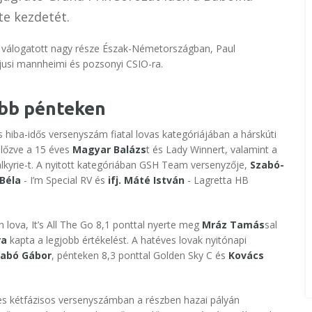
te kezdetét.
tt válogatott nagy része Észak-Németországban, Paul
jusi mannheimi és pozsonyi CSIO-ra.
abb pénteken
hiba-idős versenyszám fiatal lovas kategóriájában a hárskúti
előzve a 15 éves
Magyar Balázs
t és Lady Winnert, valamint a
alkyrie-t. A nyitott kategóriában GSH Team versenyzője,
Szabó-
 Béla
- I’m Special RV és
ifj. Máté István
- Lagretta HB
n lova, It’s All The Go 8,1 ponttal nyerte meg
Mráz Tamás
sal
ra
kapta a legjobb értékelést. A hatéves lovak nyitónapi
Szabó Gábor
, pénteken 8,3 ponttal Golden Sky C és
Kovács
res kétfázisos versenyszámban a részben hazai pályán