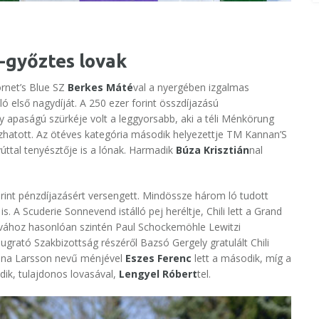
P-győztes lovak
rnet’s Blue SZ
Berkes Máté
val a nyergében izgalmas
 első nagydíját. A 250 ezer forint összdíjazású
 apaságú szürkéje volt a leggyorsabb, aki a téli Ménkörung
ozhatott. Az ötéves kategória második helyezettje TM Kannan’S
yúttal tenyésztője is a lónak. Harmadik
Búza Krisztián
nal
orint pénzdíjazásért versengett. Mindössze három ló tudott
. A Scuderie Sonnevend istálló pej heréltje, Chili lett a Grand
 lovához hasonlóan szintén Paul Schockemöhle Lewitzi
rató Szakbizottság részéről Bazsó Gergely gratulált Chili
anna Larsson nevű ménjével
Eszes Ferenc
lett a második, míg a
dik, tulajdonos lovasával,
Lengyel Róbert
tel.