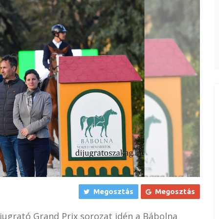
Megosztás
Megosztás
íjugrató Grand Prix sorozat idén a Bábolna