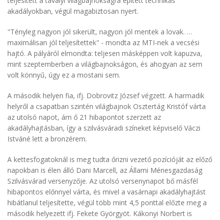
teljesített a tavalyi világbajnokságra épített technikás
akadályokban, végül magabiztosan nyert.
"Tényleg nagyon jól sikerült, nagyon jól mentek a lovak. …
maximálisan jól teljesítettek" - mondta az MTI-nek a vecsési
hajtó. A pályáról elmondta: teljesen másképpen volt kapuzva,
mint szeptemberben a világbajnokságon, és ahogyan az sem
volt könnyű, úgy ez a mostani sem.
A második helyen fia, ifj. Dobrovitz József végzett. A harmadik
helyről a csapatban szintén világbajnok Osztertág Kristóf várta
az utolsó napot, ám ő 21 hibapontot szerzett az
akadályhajtásban, így a szilvásváradi színeket képviselő Váczi
Istváné lett a bronzérem.
A kettesfogatoknál is meg tudta őrizni vezető pozícióját az előző
napokban is élen álló Dani Marcell, az Állami Ménesgazdaság
Szilvásvárad versenyzője. Az utolsó versenynapot bő másfél
hibapontos előnnyel várta, és mivel a vasárnapi akadályhajtást
hibátlanul teljesítette, végül több mint 4,5 ponttal előzte meg a
második helyezett ifj. Fekete Györgyöt. Kákonyi Norbert is