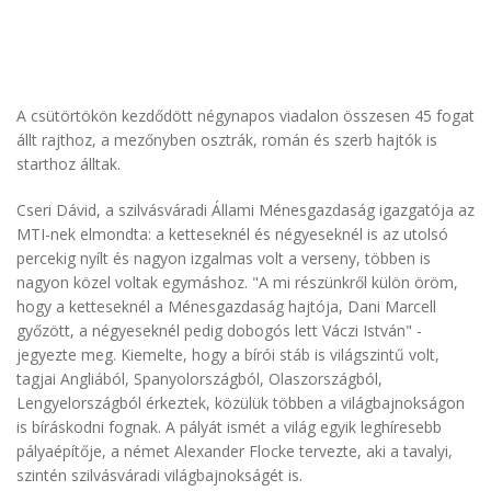
A csütörtökön kezdődött négynapos viadalon összesen 45 fogat
állt rajthoz, a mezőnyben osztrák, román és szerb hajtók is
starthoz álltak.
Cseri Dávid, a szilvásváradi Állami Ménesgazdaság igazgatója az
MTI-nek elmondta: a ketteseknél és négyeseknél is az utolsó
percekig nyílt és nagyon izgalmas volt a verseny, többen is
nagyon közel voltak egymáshoz. "A mi részünkről külön öröm,
hogy a ketteseknél a Ménesgazdaság hajtója, Dani Marcell
győzött, a négyeseknél pedig dobogós lett Váczi István" -
jegyezte meg. Kiemelte, hogy a bírói stáb is világszintű volt,
tagjai Angliából, Spanyolországból, Olaszországból,
Lengyelországból érkeztek, közülük többen a világbajnokságon
is bíráskodni fognak. A pályát ismét a világ egyik leghíresebb
pályaépítője, a német Alexander Flocke tervezte, aki a tavalyi,
szintén szilvásváradi világbajnokságét is.