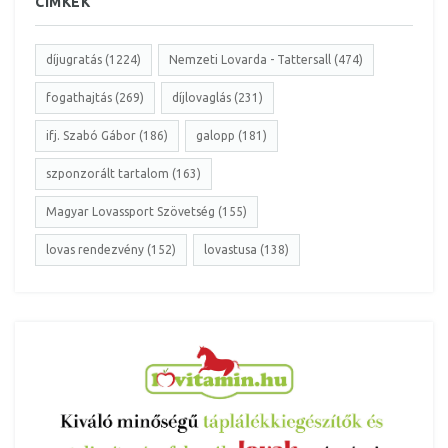
CÍMKÉK
díjugratás (1224)
Nemzeti Lovarda - Tattersall (474)
fogathajtás (269)
díjlovaglás (231)
ifj. Szabó Gábor (186)
galopp (181)
szponzorált tartalom (163)
Magyar Lovassport Szövetség (155)
lovas rendezvény (152)
lovastusa (138)