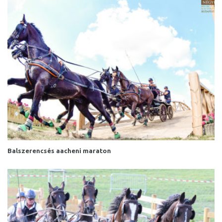
Balszerencsés aacheni maraton