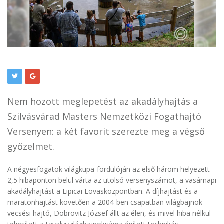
Nem hozott meglepetést az akadályhajtás a
Szilvásvárad Masters Nemzetközi Fogathajtó
Versenyen: a két favorit szerezte meg a végső
győzelmet.
A négyesfogatok világkupa-fordulóján az első három helyezett
2,5 hibaponton belül várta az utolsó versenyszámot, a vasárnapi
akadályhajtást a Lipicai Lovasközpontban. A díjhajtást és a
maratonhajtást követően a 2004-ben csapatban világbajnok
vecsési hajtó, Dobrovitz József állt az élen, és mivel hiba nélkül