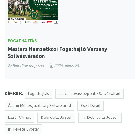
FOGATHAJTÁS
Masters Nemzetközi Fogathajtó Verseny
Szilvásváradon
Riderline Magazin
2025. július 24.
CÍMKÉK:
fogathajtás
Lipicai Lovasközpont - Szilvásvárad
Állami Ménesgazdaság Szilvásvárad
Cseri Dávid
Lázár Vilmos
Dobrovitz József
ifj. Dobrovitz József
ifj. Fekete György