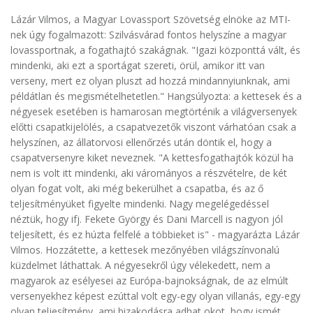
Lázár Vilmos, a Magyar Lovassport Szövetség elnöke az MTI-
nek úgy fogalmazott: Szilvásvárad fontos helyszíne a magyar
lovassportnak, a fogathajtó szakágnak. "Igazi központtá vált, és
mindenki, aki ezt a sportágat szereti, örül, amikor itt van
verseny, mert ez olyan pluszt ad hozzá mindannyiunknak, ami
példátlan és megismételhetetlen." Hangsúlyozta: a kettesek és a
négyesek esetében is hamarosan megtörténik a világversenyek
előtti csapatkijelölés, a csapatvezetők viszont várhatóan csak a
helyszínen, az állatorvosi ellenőrzés után döntik el, hogy a
csapatversenyre kiket neveznek. "A kettesfogathajtók közül ha
nem is volt itt mindenki, aki várományos a részvételre, de két
olyan fogat volt, aki még bekerülhet a csapatba, és az ő
teljesítményüket figyelte mindenki. Nagy megelégedéssel
néztük, hogy ifj. Fekete György és Dani Marcell is nagyon jól
teljesített, és ez húzta felfelé a többieket is" - magyarázta Lázár
Vilmos. Hozzátette, a kettesek mezőnyében világszínvonalú
küzdelmet láthattak. A négyesekről úgy vélekedett, nem a
magyarok az esélyesei az Európa-bajnokságnak, de az elmúlt
versenyekhez képest ezúttal volt egy-egy olyan villanás, egy-egy
olyan teljesítmény, ami bizakodásra adhat okot, hogy ismét