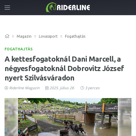
Magazin
Lovassport
Fogathajtás
FOGATHAJTÁS
A kettesfogatoknál Dani Marcell, a
négyesfogatoknál Dobrovitz József
nyert Szilvásváradon
Riderline Magazin
2025. július 28.
3 perces