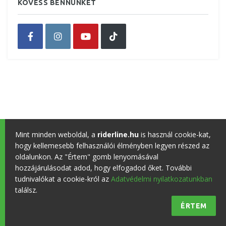
KÖVESS BENNÜNKET
Mint minden weboldal, a
riderline.hu
is használ cookie-kat,
hogy kellemesebb felhasználói élményben legyen részed az
oldalunkon. Az "Értem" gomb lenyomásával
hozzájárulásodat adod, hogy elfogadod őket. További
tudnivalókat a cookie-król az
Adatvédelmi nyilatkozatunkban
találsz.
ÉRTEM