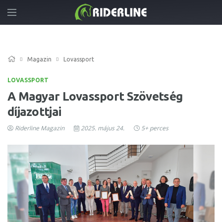
Magazin
Lovassport
LOVASSPORT
A Magyar Lovassport Szövetség
díjazottjai
Riderline Magazin
2025. május 24.
5+ perces