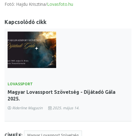
Fotó: Hajdu Krisztina/
Lovasfoto.hu
Kapcsolódó cikk
LOVASSPORT
Magyar Lovassport Szövetség - Díjátadó Gála
2025.
Riderline Magazin
2025. május 14.
CÍMKÉK:
Magyar Lovassport Szövetség