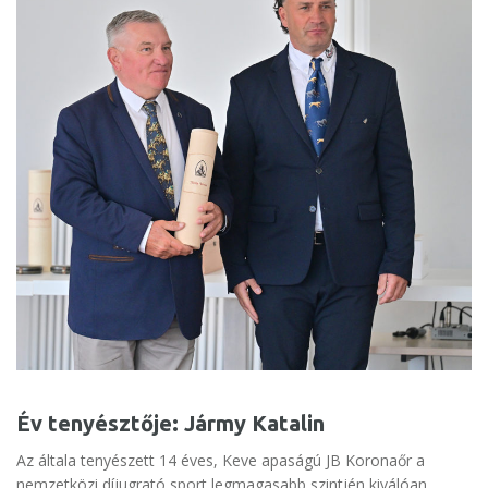
Év tenyésztője: Jármy Katalin
Az általa tenyészett 14 éves, Keve apaságú JB Koronaőr a
nemzetközi díjugrató sport legmagasabb szintjén kiválóan