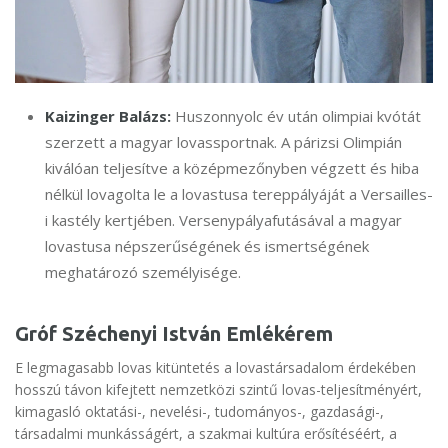
Kaizinger Balázs:
Huszonnyolc év után olimpiai kvótát
szerzett a magyar lovassportnak. A párizsi Olimpián
kiválóan teljesítve a középmezőnyben végzett és hiba
nélkül lovagolta le a lovastusa tereppályáját a Versailles-
i kastély kertjében. Versenypályafutásával a magyar
lovastusa népszerűségének és ismertségének
meghatározó személyisége.
Gróf Széchenyi István Emlékérem
E legmagasabb lovas kitüntetés a lovastársadalom érdekében
hosszú távon kifejtett nemzetközi szintű lovas-teljesítményért,
kimagasló oktatási-, nevelési-, tudományos-, gazdasági-,
társadalmi munkásságért, a szakmai kultúra erősítéséért, a