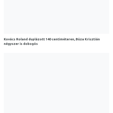
Kovács Roland duplázott 140 centiméteren, Búza Krisztián
négyszer is dobogós