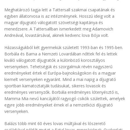
Meghatározó tagja lett a Tattersall szakmai csapatának és
egyben állatorvosa is az intézménynek. Hosszú ideig volt a
magyar díjugrató válogatott szövetségi kapitánya és
menedzsere. A Tattersallban ismerkedett meg Adamovich
Andreával, lovastársával, akinek kedvenc lova Bója volt.
Házasságukból két gyermekük született 1993-ban és 1995-ben.
Borbála és Barna a Nemzeti Lovardában nőttek fel és lettek
kiváló válogatott díjugratók a különböző korosztályos
versenyeken. Tehetségük és szorgalmuk révén nagyszerű
eredményeket értek el Európa-bajnokságokon és a magyar
kiemelt versenyeken egyaránt. Mind a mai napig a díjugrató
sportban kamatoztatják tudásukat, sikeres lovasok és
eredményes versenyzők. Borbála eredményes lótenyésztő is,
Mamma Mia nevű kancájától ragyogó csikók születtek, amelyek
egyre jobb eredményeket érnek el a nemzetközi díjugrató
versenyeken.
Balázs több mint 60 éves lovas múltjával és lószerető
családjával példát mutat a fiatal lovas generációnak. Gyakorlati,