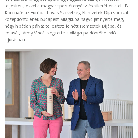
teljesített, ezzel a magyar sportlótenyésztés sikerét érte el. JB
Koronaőr az Európai Lovas Szövetség Nemzetek Díja sorozat
középdöntőjének budapesti világkupa nagydíját nyerte meg,
négy hibátlan pályát teljesített felnőtt Nemzetek Díjába, és
lovasát, Jármy Vincét segítette a világkupa döntőbe való
kijutásban.