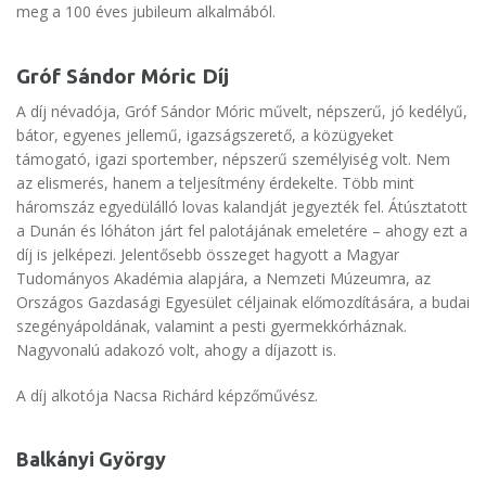
meg a 100 éves jubileum alkalmából.
Gróf Sándor Móric Díj
A díj névadója, Gróf Sándor Móric művelt, népszerű, jó kedélyű,
bátor, egyenes jellemű, igazságszerető, a közügyeket
támogató, igazi sportember, népszerű személyiség volt. Nem
az elismerés, hanem a teljesítmény érdekelte. Több mint
háromszáz egyedülálló lovas kalandját jegyezték fel. Átúsztatott
a Dunán és lóháton járt fel palotájának emeletére – ahogy ezt a
díj is jelképezi. Jelentősebb összeget hagyott a Magyar
Tudományos Akadémia alapjára, a Nemzeti Múzeumra, az
Országos Gazdasági Egyesület céljainak előmozdítására, a budai
szegényápoldának, valamint a pesti gyermekkórháznak.
Nagyvonalú adakozó volt, ahogy a díjazott is.
A díj alkotója Nacsa Richárd képzőművész.
Balkányi György