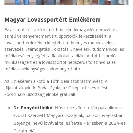
Magyar Lovassportért Emlékérem
Ez a kitüntetés a közelmúltban elért kimagasló, nemzetközi
szintű versenyeredményért, sportolók felkészítéséért, a
lovassport érdekében kifejtett eredményes menedzselési-,
szervezési-, támogatási-, oktatási-, nevelési-, tudományos- és
médiatevékenységért, a fiatalokat, a diáksportot felkaroló
munkásságért és a lovassportot népszerűsítő színvonalas
média-tevékenységért adományozható.
Az Emlékérem alkotója Tóth Béla szobrászművész. A
díjazottaknak dr. Budai Gyula, az Olimpiai felkészülést
koordináló Bizottság elnöke gratulált.
Dr. Fonyódi Ildikó:
Húsz év szünet után paraolimpiai
kvótát szerzett Magyarországnak, paradíjlovaglásban
Bojengel nevű lovával teljesítette Párizsban a 2024-es
Paralimpiát.