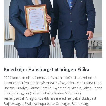
Év edzője: Habsburg-Lothringen Eilika
2024-ben kiemelkedő nemzeti és nemzetközi sikereket ért el
junior csapatával (Szloszjár Nóra, Szász Janka, Radák Mira Luca,
Hantos Orsolya, Farkas Kamilla, Gyombolai Szonja, Jakab Panna
Laura) és egyéni (Szász Janka és Radák Mira Luca)
versenyzőivel. A legfontosabb hazai eredmények a Budapest
Bajnokság, a Szalajka Kupa és az Országos Bajnokság