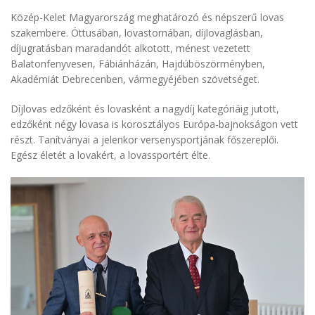
Közép-Kelet Magyarország meghatározó és népszerű lovas
szakembere. Öttusában, lovastornában, díjlovaglásban,
díjugratásban maradandót alkotott, ménest vezetett
Balatonfenyvesen, Fábiánházán, Hajdúböszörményben,
Akadémiát Debrecenben, vármegyéjében szövetséget.
Díjlovas edzőként és lovasként a nagydíj kategóriáig jutott,
edzőként négy lovasa is korosztályos Európa-bajnokságon vett
részt. Tanítványai a jelenkor versenysportjának főszereplői.
Egész életét a lovakért, a lovassportért élte.