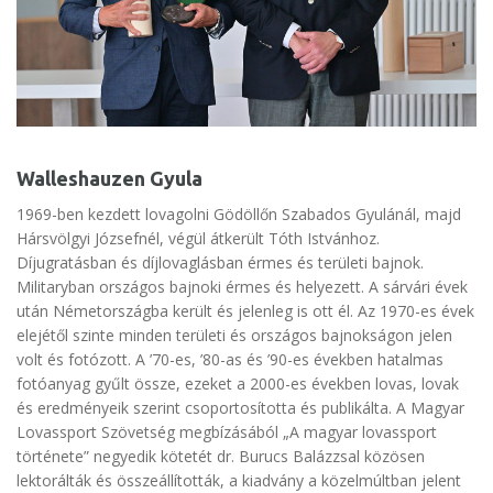
Walleshauzen Gyula
1969-ben kezdett lovagolni Gödöllőn Szabados Gyulánál, majd
Hársvölgyi Józsefnél, végül átkerült Tóth Istvánhoz.
Díjugratásban és díjlovaglásban érmes és területi bajnok.
Militaryban országos bajnoki érmes és helyezett. A sárvári évek
után Németországba került és jelenleg is ott él. Az 1970-es évek
elejétől szinte minden területi és országos bajnokságon jelen
volt és fotózott. A ’70-es, ’80-as és ’90-es években hatalmas
fotóanyag gyűlt össze, ezeket a 2000-es években lovas, lovak
és eredményeik szerint csoportosította és publikálta. A Magyar
Lovassport Szövetség megbízásából „A magyar lovassport
története” negyedik kötetét dr. Burucs Balázzsal közösen
lektorálták és összeállították, a kiadvány a közelmúltban jelent