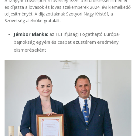
A Magyar Lovassport Szövetség ezzel a kitüntetéssel ismeri el
és díjazza a lovasok és lovas szakemberek 2024. évi kiemelkedő
teljesítményét. A díjazottaknak Szotyori Nagy Kristóf, a
Szövetség alelnöke gratulált.
Jámbor Blanka:
az FEI Ifjúsági Fogathajtó Európa-
bajnokság egyéni és csapat ezüstérem eredmény
elismeréseként