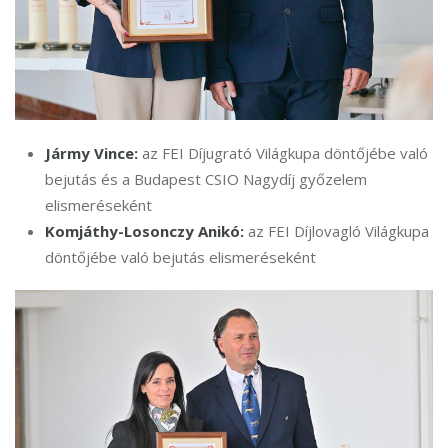
Jármy Vince:
az FEI Díjugrató Világkupa döntőjébe való
bejutás és a Budapest CSIO Nagydíj győzelem
elismeréseként
Komjáthy-Losonczy Anikó:
az FEI Díjlovagló Világkupa
döntőjébe való bejutás elismeréseként