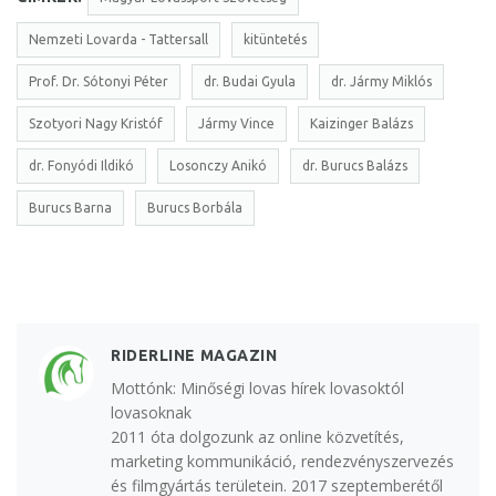
Nemzeti Lovarda - Tattersall
kitüntetés
Prof. Dr. Sótonyi Péter
dr. Budai Gyula
dr. Jármy Miklós
Szotyori Nagy Kristóf
Jármy Vince
Kaizinger Balázs
dr. Fonyódi Ildikó
Losonczy Anikó
dr. Burucs Balázs
Burucs Barna
Burucs Borbála
RIDERLINE MAGAZIN
Mottónk: Minőségi lovas hírek lovasoktól
lovasoknak
2011 óta dolgozunk az online közvetítés,
marketing kommunikáció, rendezvényszervezés
és filmgyártás területein. 2017 szeptemberétől