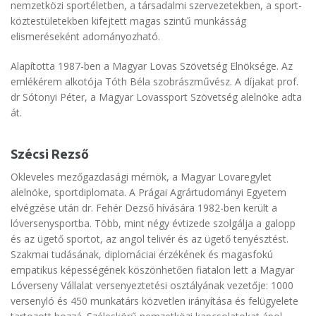
nemzetközi sportéletben, a társadalmi szervezetekben, a sport-
köztestületekben kifejtett magas szintű munkásság
elismeréseként adományozható.
Alapította 1987-ben a Magyar Lovas Szövetség Elnöksége. Az
emlékérem alkotója Tóth Béla szobrászművész. A díjakat prof.
dr Sótonyi Péter, a Magyar Lovassport Szövetség alelnöke adta
át.
Szécsi Rezső
Okleveles mezőgazdasági mérnök, a Magyar Lovaregylet
alelnöke, sportdiplomata. A Prágai Agrártudományi Egyetem
elvégzése után dr. Fehér Dezső hívására 1982-ben került a
lóversenysportba. Több, mint négy évtizede szolgálja a galopp
és az ügető sportot, az angol telivér és az ügető tenyésztést.
Szakmai tudásának, diplomáciai érzékének és magasfokú
empatikus képességének köszönhetően fiatalon lett a Magyar
Lóverseny Vállalat versenyeztetési osztályának vezetője: 1000
versenyló és 450 munkatárs közvetlen irányítása és felügyelete