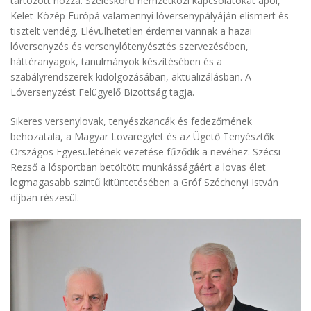
tartozott hozzá. Széleskörű nemzetközi kapcsolatokat ápol,
Kelet-Közép Európá valamennyi lóversenypályáján elismert és
tisztelt vendég. Elévülhetetlen érdemei vannak a hazai
lóversenyzés és versenylótenyésztés szervezésében,
háttéranyagok, tanulmányok készítésében és a
szabályrendszerek kidolgozásában, aktualizálásban. A
Lóversenyzést Felügyelő Bizottság tagja.
Sikeres versenylovak, tenyészkancák és fedezőmének
behozatala, a Magyar Lovaregylet és az Ügető Tenyésztők
Országos Egyesületének vezetése fűződik a nevéhez. Szécsi
Rezső a lósportban betöltött munkásságáért a lovas élet
legmagasabb szintű kitüntetésében a Gróf Széchenyi István
díjban részesül.