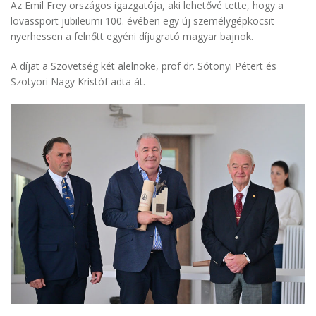
Az Emil Frey országos igazgatója, aki lehetővé tette, hogy a
lovassport jubileumi 100. évében egy új személygépkocsit
nyerhessen a felnőtt egyéni díjugrató magyar bajnok.
A díjat a Szövetség két alelnöke, prof dr. Sótonyi Pétert és
Szotyori Nagy Kristóf adta át.