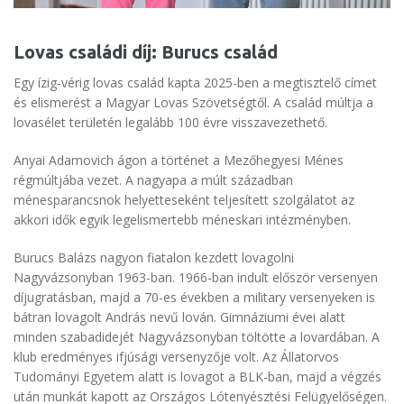
Lovas családi díj: Burucs család
Egy ízig-vérig lovas család kapta 2025-ben a megtisztelő címet
és elismerést a Magyar Lovas Szövetségtől. A család múltja a
lovasélet területén legalább 100 évre visszavezethető.
Anyai Adamovich ágon a történet a Mezőhegyesi Ménes
régmúltjába vezet. A nagyapa a múlt században
ménesparancsnok helyetteseként teljesített szolgálatot az
akkori idők egyik legelismertebb méneskari intézményben.
Burucs Balázs nagyon fiatalon kezdett lovagolni
Nagyvázsonyban 1963-ban. 1966-ban indult először versenyen
díjugratásban, majd a 70-es években a military versenyeken is
bátran lovagolt András nevű lován. Gimnáziumi évei alatt
minden szabadidejét Nagyvázsonyban töltötte a lovardában. A
klub eredményes ifjúsági versenyzője volt. Az Állatorvos
Tudományi Egyetem alatt is lovagot a BLK-ban, majd a végzés
után munkát kapott az Országos Lótenyésztési Felügyelőségen.