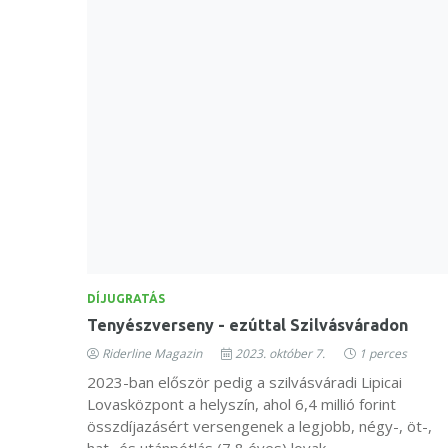
DÍJUGRATÁS
Tenyészverseny - ezúttal Szilvásváradon
Riderline Magazin
2023. október 7.
1 perces
2023-ban először pedig a szilvásváradi Lipicai
Lovasközpont a helyszín, ahol 6,4 millió forint
összdíjazásért versengenek a legjobb, négy-, öt-,
hat- és utánpótlás (7,8 éves) lovak.