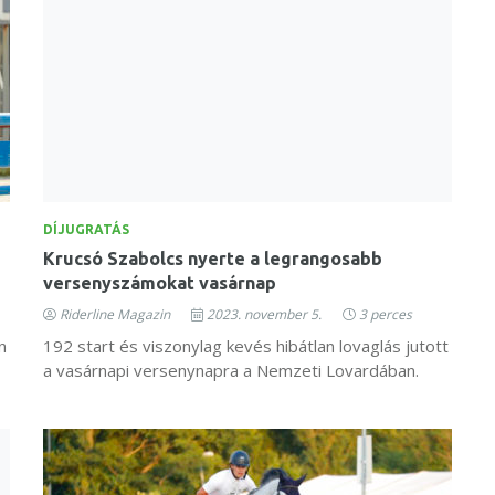
DÍJUGRATÁS
Krucsó Szabolcs nyerte a legrangosabb
versenyszámokat vasárnap
Riderline Magazin
2023. november 5.
3 perces
n
192 start és viszonylag kevés hibátlan lovaglás jutott
a vasárnapi versenynapra a Nemzeti Lovardában.