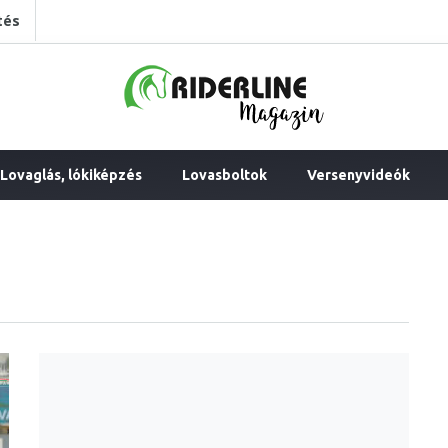
tés
Lovaglás, lókiképzés
Lovasboltok
Versenyvideók