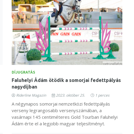
DÍJUGRATÁS
Faluhelyi Ádám ötödik a somorjai fedettpályás
nagydíjban
Riderline Magazin
2023. október 25.
1 perces
A négynapos somorjai nemzetközi fedettpályás
verseny legrangosabb versenyszámában, a
vasárnapi 145 centiméteres Gold Tourban Faluhelyi
Ádám érte el a legjobb magyar teljesítményt.