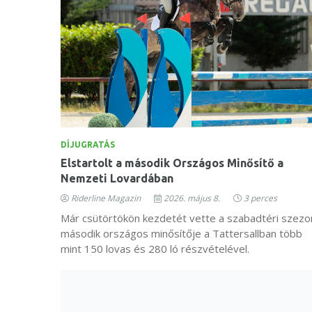
DÍJUGRATÁS
Elstartolt a második Országos Minősítő a
Nemzeti Lovardában
Riderline Magazin
2026. május 8.
3 perces
Már csütörtökön kezdetét vette a szabadtéri szezo
második országos minősítője a Tattersallban több
mint 150 lovas és 280 ló részvételével.