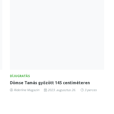
DÍJUGRATÁS
Dömse Tamás győzött 145 centiméteren
Riderline Magazin
2023. augusztus 26.
3 perces