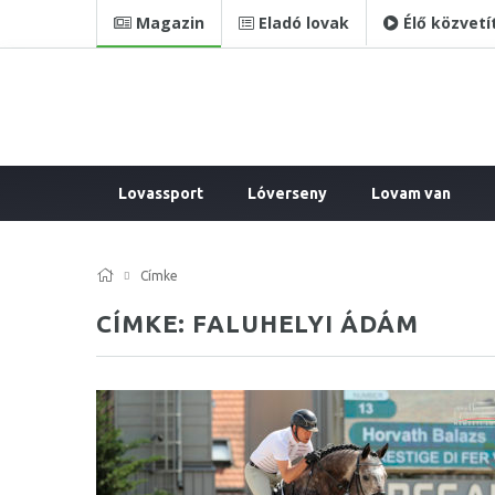
Magazin
Eladó lovak
Élő közvetí
Lovassport
Lóverseny
Lovam van
Címke
CÍMKE: FALUHELYI ÁDÁM