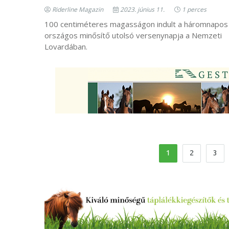
Riderline Magazin
2023. június 11.
1 perces
100 centiméteres magasságon indult a háromnapos
országos minősítő utolsó versenynapja a Nemzeti
Lovardában.
1
2
3