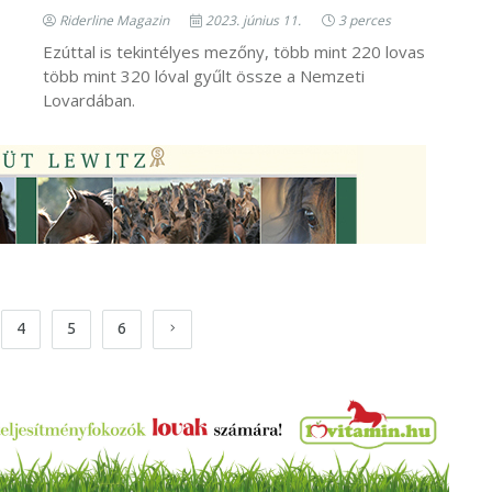
Riderline Magazin
2023. június 11.
3 perces
Ezúttal is tekintélyes mezőny, több mint 220 lovas
több mint 320 lóval gyűlt össze a Nemzeti
Lovardában.
4
5
6