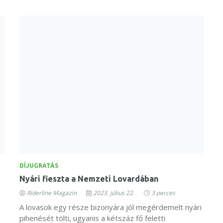
DÍJUGRATÁS
Nyári fieszta a Nemzeti Lovardában
Riderline Magazin
2023. július 22.
3 perces
A lovasok egy része bizonyára jól megérdemelt nyári
pihenését tölti, ugyanis a kétszáz fő feletti