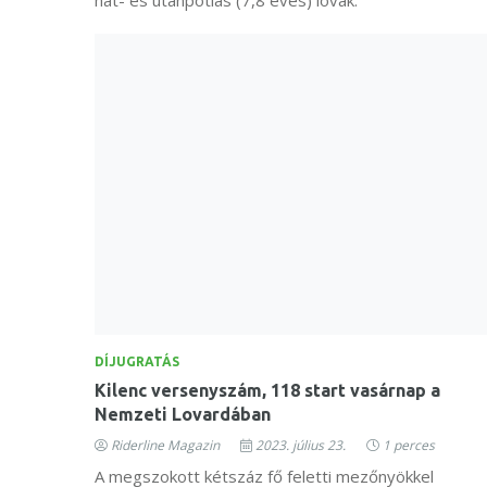
DÍJUGRATÁS
Kilenc versenyszám, 118 start vasárnap a
Nemzeti Lovardában
Riderline Magazin
2023. július 23.
1 perces
A megszokott kétszáz fő feletti mezőnyökkel