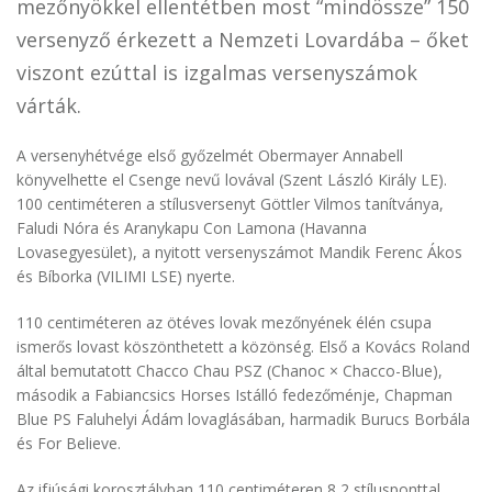
mezőnyökkel ellentétben most “mindössze” 150
versenyző érkezett a Nemzeti Lovardába – őket
viszont ezúttal is izgalmas versenyszámok
várták.
A versenyhétvége első győzelmét Obermayer Annabell
könyvelhette el Csenge nevű lovával (Szent László Király LE).
100 centiméteren a stílusversenyt Göttler Vilmos tanítványa,
Faludi Nóra és Aranykapu Con Lamona (Havanna
Lovasegyesület), a nyitott versenyszámot Mandik Ferenc Ákos
és Bíborka (VILIMI LSE) nyerte.
110 centiméteren az ötéves lovak mezőnyének élén csupa
ismerős lovast köszönthetett a közönség. Első a Kovács Roland
által bemutatott Chacco Chau PSZ (Chanoc × Chacco-Blue),
második a Fabiancsics Horses Istálló fedezőménje, Chapman
Blue PS Faluhelyi Ádám lovaglásában, harmadik Burucs Borbála
és For Believe.
Az ifjúsági korosztályban 110 centiméteren 8,2 stílusponttal