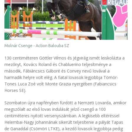
Molnár Csenge - Action Balouba SZ
130 centiméteren Göttler Vilmos és Jégvirág ismét leiskolázta a
mezőnyt, Kovács Roland és Chabluerino teljesítménye a
második, Fábiáncsics Gáboré és Convey nevű lovával a
harmadik helyre volt elég. A fiatal lovasok legjobbja Tömör-
Tones Luca Zoé volt Monte Grazia nyergében (Fabiancsics
Horses SE).
Szombaton újra napfényben fürdött a Nemzeti Lovarda, amikor
megszólalt az első lovas indulását jelző csengő a 100
centiméteres nyitott versenyszámban. A legkisebb eltéréssel
Helembai-Nagy Johannának sikerült teljesítenie a pályát Tapas
de Ganaddal (Csömöri LTKE), a kezdő lovasok legjobbja pedig