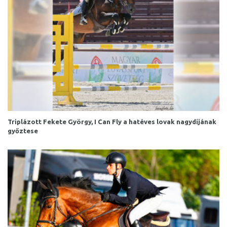
Triplázott Fekete György, I Can Fly a hatéves lovak nagydíjának
győztese