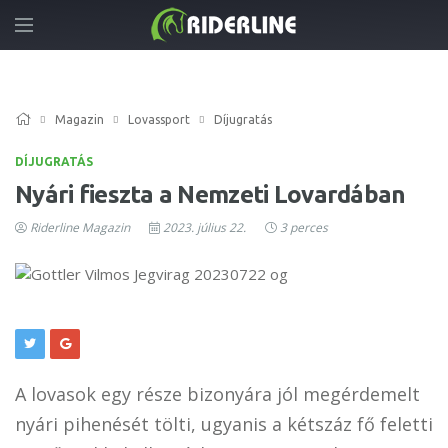
Magazin
Lovassport
Díjugratás
DÍJUGRATÁS
Nyári fieszta a Nemzeti Lovardában
Riderline Magazin
2023. július 22.
3 perces
A lovasok egy része bizonyára jól megérdemelt
nyári pihenését tölti, ugyanis a kétszáz fő feletti