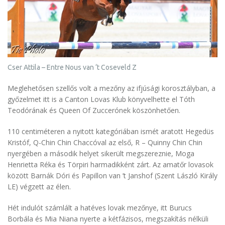
Cser Attila – Entre Nous van ‘t Coseveld Z
Meglehetősen szellős volt a mezőny az ifjúsági korosztályban, a
győzelmet itt is a Canton Lovas Klub könyvelhette el Tóth
Teodórának és Queen Of Zuccerónek köszönhetően.
110 centiméteren a nyitott kategóriában ismét aratott Hegedüs
Kristóf, Q-Chin Chin Chaccóval az első, R – Quinny Chin Chin
nyergében a második helyet sikerült megszereznie, Moga
Henrietta Réka és Törpiri harmadikként zárt. Az amatőr lovasok
között Barnák Dóri és Papillon van ’t Janshof (Szent László Király
LE) végzett az élen.
Hét indulót számlált a hatéves lovak mezőnye, itt Burucs
Borbála és Mia Niana nyerte a kétfázisos, megszakítás nélküli