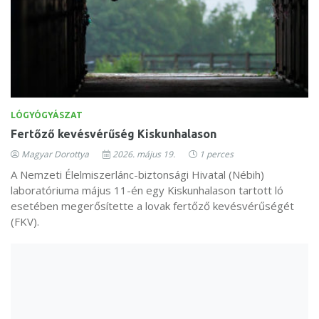
LÓGYÓGYÁSZAT
Fertőző kevésvérűség Kiskunhalason
Magyar Dorottya
2026. május 19.
1 perces
A Nemzeti Élelmiszerlánc-biztonsági Hivatal (Nébih)
laboratóriuma május 11-én egy Kiskunhalason tartott ló
esetében megerősítette a lovak fertőző kevésvérűségét
(FKV).