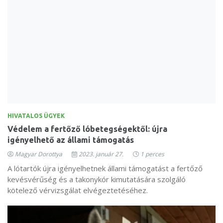
HIVATALOS ÜGYEK
Védelem a fertőző lóbetegségektől: újra
igényelhető az állami támogatás
Magyar Dorottya
2023. január 27.
1 perces
A lótartók újra igényelhetnek állami támogatást a fertőző
kevésvérűség és a takonykór kimutatására szolgáló
kötelező vérvizsgálat elvégeztetéséhez.