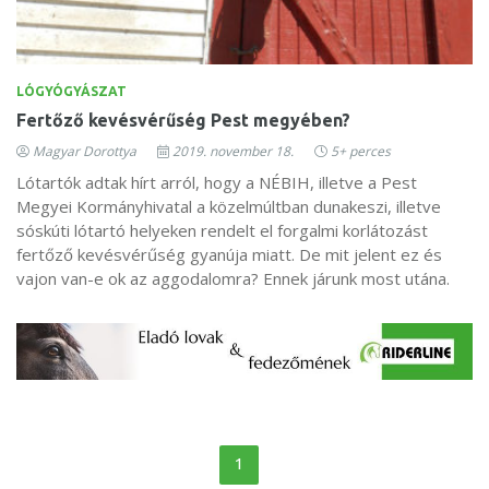
LÓGYÓGYÁSZAT
Fertőző kevésvérűség Pest megyében?
Magyar Dorottya
2019. november 18.
5+ perces
Lótartók adtak hírt arról, hogy a NÉBIH, illetve a Pest
Megyei Kormányhivatal a közelmúltban dunakeszi, illetve
sóskúti lótartó helyeken rendelt el forgalmi korlátozást
fertőző kevésvérűség gyanúja miatt. De mit jelent ez és
vajon van-e ok az aggodalomra? Ennek járunk most utána.
1