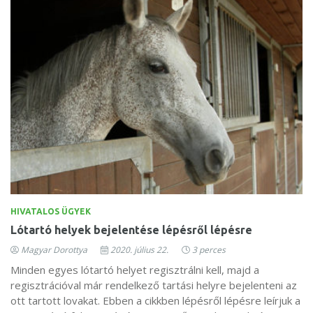
HIVATALOS ÜGYEK
Lótartó helyek bejelentése lépésről lépésre
Magyar Dorottya
2020. július 22.
3 perces
Minden egyes lótartó helyet regisztrálni kell, majd a
regisztrációval már rendelkező tartási helyre bejelenteni az
ott tartott lovakat. Ebben a cikkben lépésről lépésre leírjuk a