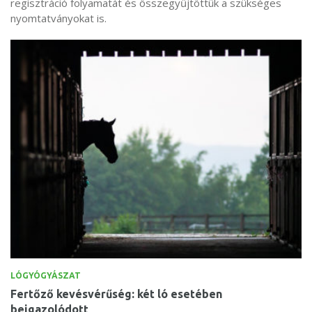
regisztráció folyamatát és összegyűjtöttük a szükséges
nyomtatványokat is.
LÓGYÓGYÁSZAT
Fertőző kevésvérűség: két ló esetében
beigazolódott