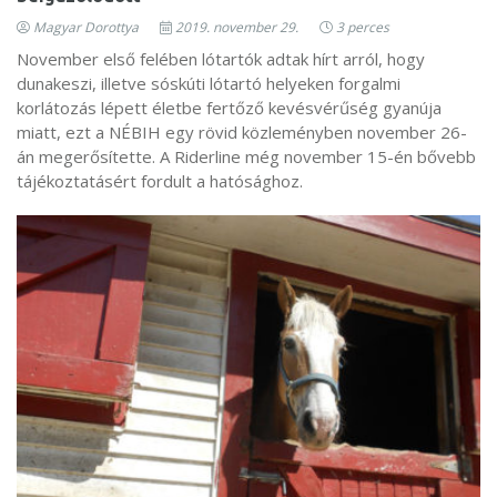
Magyar Dorottya
2019. november 29.
3 perces
November első felében lótartók adtak hírt arról, hogy
dunakeszi, illetve sóskúti lótartó helyeken forgalmi
korlátozás lépett életbe fertőző kevésvérűség gyanúja
miatt, ezt a NÉBIH egy rövid közleményben november 26-
án megerősítette. A Riderline még november 15-én bővebb
tájékoztatásért fordult a hatósághoz.