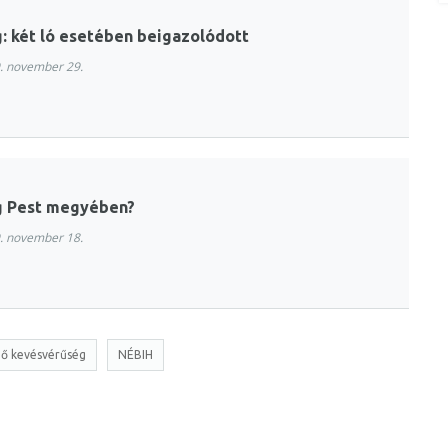
: két ló esetében beigazolódott
. november 29.
g Pest megyében?
. november 18.
ző kevésvérűség
NÉBIH