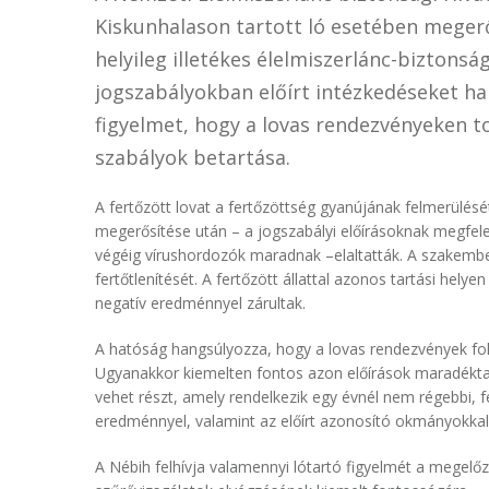
Kiskunhalason tartott ló esetében megerő
helyileg illetékes élelmiszerlánc-biztons
jogszabályokban előírt intézkedéseket hal
figyelmet, hogy a lovas rendezvényeken to
szabályok betartása.
A fertőzött lovat a fertőzöttség gyanújának felmerülésé
megerősítése után – a jogszabályi előírásoknak megfelelő
végéig vírushordozók maradnak –elaltatták. A szakember
fertőtlenítését. A fertőzött állattal azonos tartási helye
negatív eredménnyel zárultak.
A hatóság hangsúlyozza, hogy a lovas rendezvények foko
Ugyanakkor kiemelten fontos azon előírások maradéktal
vehet részt, amely rendelkezik egy évnél nem régebbi, 
eredménnyel, valamint az előírt azonosító okmányokkal
A Nébih felhívja valamennyi lótartó figyelmét a megelőz