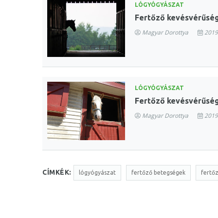
LÓGYÓGYÁSZAT
Fertőző kevésvérűség
Magyar Dorottya
2019
LÓGYÓGYÁSZAT
Fertőző kevésvérűsé
Magyar Dorottya
2019
CÍMKÉK:
lógyógyászat
fertőző betegségek
fertő