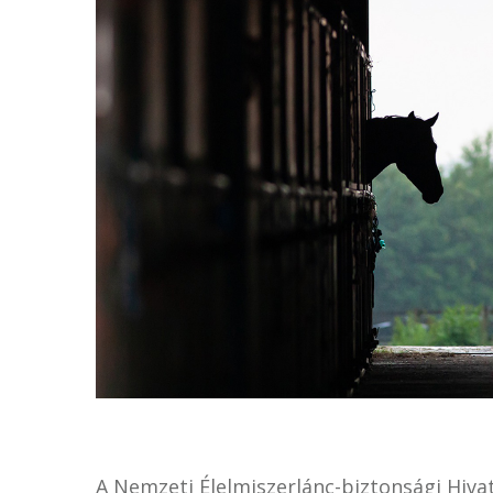
A Nemzeti Élelmiszerlánc-biztonsági Hiva