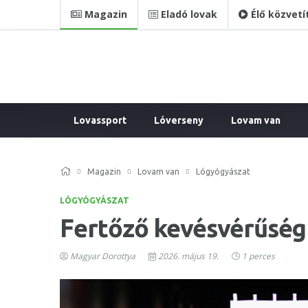
Magazin
Eladó lovak
Élő közvetí
Lovassport
Lóverseny
Lovam van
Magazin
Lovam van
Lógyógyászat
LÓGYÓGYÁSZAT
Fertőző kevésvérűség
Magyar Dorottya
2026. május 19.
1 perces