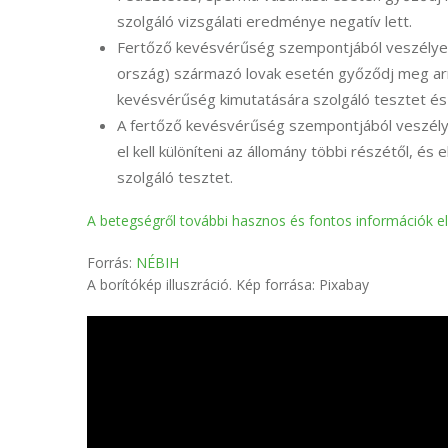
szolgáló vizsgálati eredménye negatív lett.
Fertőző kevésvérűség szempontjából veszélyezte
ország) származó lovak esetén győződj meg arról
kevésvérűség kimutatására szolgáló tesztet és
A fertőző kevésvérűség szempontjából veszélyez
el kell különíteni az állomány többi részétől, é
szolgáló tesztet.
A betegségről további hasznos és fontos információk e
Forrás:
NÉBIH
A borítókép illuszráció. Kép forrása: Pixabay