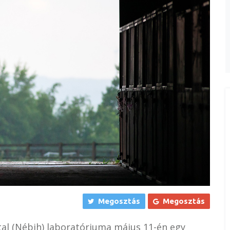
Megosztás
Megosztás
tal (Nébih) laboratóriuma május 11-én egy