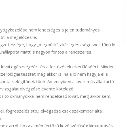
t gyógykezelése nem lehetséges a jelen tudományos
tetni a megelőzésre.
llegzetessége, hogy „megbújik”, akár egészségesnek tűnő ló
munállapota miatt is nagyon fontos a rendszeres
 lovai egészségéért és a fertőzések elkerüléséért. Minden
rológiai tesztet még akkor is, ha a ló nem hagyja el a
lapota kielégítőnek tűnik. Amennyiben a lovak más állattartó
érvizsgálat elvégzése évente kötelező.
osító okmányokkal nem rendelkező lovat, még akkor sem,
tel, fogreszelés stb.) elvégzése csak szakember által,
n.
meg arról, hogy a mén fertőző kevésvérűség kimutatására