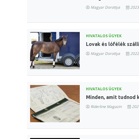
Magyar Dorottya
2023.
HIVATALOS ÜGYEK
Lovak és lófélék szál
Magyar Dorottya
2022.
HIVATALOS ÜGYEK
Minden, amit tudnod ke
Riderline Magazin
2021