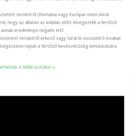
tett területről (Románia vagy Európai Unión kívüli
, hogy az állaton az indulás előtt elvégezték a fertőző
 annak eredménye negatív lett.
tetett területről érkező vagy túráról visszatérő lovakat
s elvégeztetni rajtuk a fertőző kevésvérűség kimutatására
lérhetőek a Nébih portálon
»