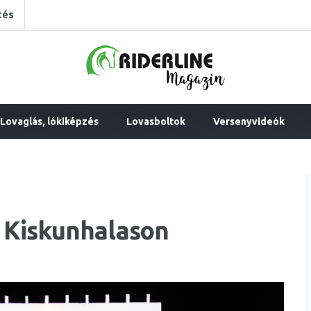
tés
Lovaglás, lókiképzés
Lovasboltok
Versenyvideók
 Kiskunhalason