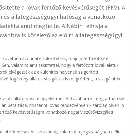
sítette a lovak fertőző kevésvérűségét (FKV). A
ági és állategészségügyi hatóság a vonatkozó
adéktalanul megtette. A Nébih felhívja a
vábbra is kötelező az előírt állategészségügyi
t követően azonnal elkülönítették, majd a fertőzöttség
en, valamint arra tekintettel, hogy a fertőzött lovak életük
ek elvégezték az elkülönítés helyének szigorított
n lévő fogékony állatok vizsgálata is megtörtént, a vizsgálatok
zott állatorvosi felügyelet mellett továbbra is megtarthatóak.
an betartása, miszerint lovas rendezvényen kizárólag olyan ló
fertőző kevésvérűségre vonatkozó negatív szűrővizsgálati
.
ő intézkedések betartásának, valamint a jogszabályban előírt