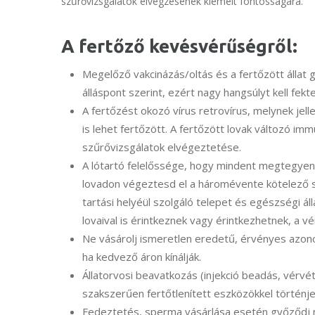
szűrővizsgálatok elvégzésének kiemelt fontosságára.
A fertőző kevésvérűségről:
Megelőző vakcinázás/oltás és a fertőzött álla
álláspont szerint, ezért nagy hangsúlyt kell fek
A fertőzést okozó vírus retrovírus, melynek je
is lehet fertőzött. A fertőzött lovak változó im
szűrővizsgálatok elvégeztetése.
A lótartó felelőssége, hogy mindent megtegyen
lovadon végeztesd el a háromévente kötelező sze
tartási helyéül szolgáló telepet és egészségi ál
lovaival is érintkeznek vagy érintkezhetnek, a v
Ne vásárolj ismeretlen eredetű, érvényes azon
ha kedvező áron kínálják.
Állatorvosi beavatkozás (injekció beadás, vérvé
szakszerűen fertőtlenített eszközökkel történje
Fedeztetés, sperma vásárlása esetén győződj 