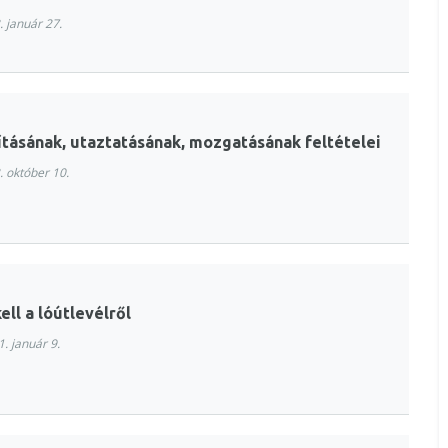
 január 27.
lításának, utaztatásának, mozgatásának feltételei
 október 10.
ll a lóútlevélről
. január 9.