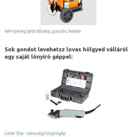
WH nyereg tartó állvány, gurulós, fekete
Sok gondot levehetsz lovas hölgyed válláról
egy saját lónyíró géppel:
Lister Star - minoségi lónyírógép