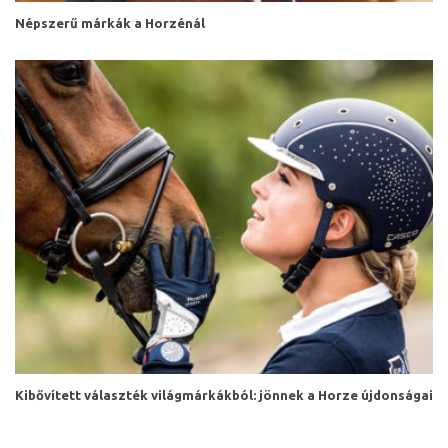
Népszerű márkák a Horzénál
Kibővített választék világmárkákból: jönnek a Horze újdonságai