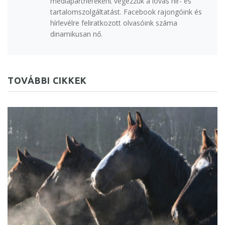
médiapartnereként végezzük a lovas hír- és
tartalomszolgáltatást. Facebook rajongóink és
hírlevélre feliratkozott olvasóink száma
dinamikusan nő.
TOVÁBBI CIKKEK