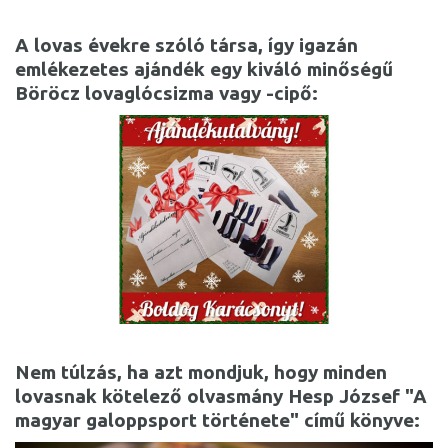
A lovas évekre szóló társa, így igazán
emlékezetes ajándék egy kiváló minőségű
Böröcz lovaglócsizma
vagy -cipő:
Nem túlzás, ha azt mondjuk, hogy minden
lovasnak kötelező olvasmány
Hesp József "A
magyar galoppsport története"
című könyve: