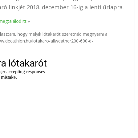
ó linkjét 2018. december 16-ig a lenti űrlapra.
megtalálod itt
»
választani, hogy melyik lótakarót szeretnéd megnyerni a
/www.decathlon.hu/lotakaro-allweather200-600-d-