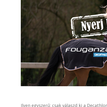
Ilyen egyszerű: csak válaszd ki a Decathl