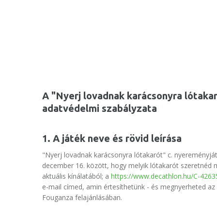
A "Nyerj lovadnak karácsonyra lótakar
adatvédelmi szabályzata
1. A játék neve és rövid leírása
"Nyerj lovadnak karácsonyra lótakarót" c. nyereményjá
december 16. között, hogy melyik lótakarót szeretnéd
aktuális kínálatából; a
https://www.decathlon.hu/C-4263
e-mail címed, amin értesíthetünk - és megnyerheted az á
Fouganza felajánlásában.