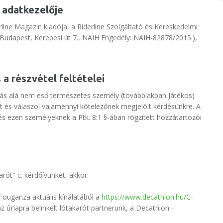
, adatkezelője
rline Magazin kiadója, a Riderline Szolgáltató és Kereskedelmi
7 Budapest, Kerepesi út 7., NAIH Engedély: NAIH-82878/2015.),
 a részvétel feltételei
zárás alá nem eső természetes személy (továbbiakban Játékos)
nkat és válaszol valamennyi kötelezőnek megjelölt kérdésünkre. A
s ezen személyeknek a Ptk. 8:1 §-ában rögzített hozzátartozói
arót" c. kérdőívünket, akkor:
Fouganza aktuális kínálatából a
https://www.decathlon.hu/C-
 az űrlapra belinkelt lótakarót partnerünk, a Decathlon -