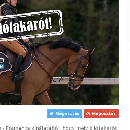
Megosztás
Megosztás
on - Fouganza kínálatából, hogy melyik lótakarót