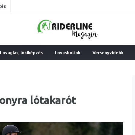
tés
Lovaglás, lókiképzés
Lovasboltok
Versenyvideók
onyra lótakarót