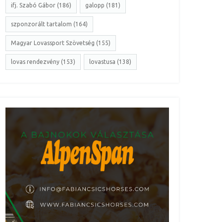
ifj. Szabó Gábor (186)
galopp (181)
szponzorált tartalom (164)
Magyar Lovassport Szövetség (155)
lovas rendezvény (153)
lovastusa (138)