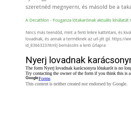
szeretnéd megnyerni, és másold be a takar
A Decathlon - Fouganza lótakaróinak aktuális kínálatát 
Nincs más teendőd, mint a fenti linkre kattintani, és ki
lovadnak, és annak a terméknek az url-jét (pl. https:/
id_8366323.html) bemásolni a lenti űrlapra: