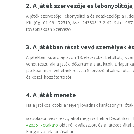
2. A játék szervezője és lebonyolítója
A játék szervezője, lebonyolítója és adatkezelője a Ride
Kft. (Cg.: 01-09-172519, Asz.: 24330813-2-42, Szh: 108
továbbiakban Szervező.
3. A játékban részt vevő személyek és
A játékban kizárólag azon 18. életévüket betöltött, ki
vehet részt, aki a játék időtartama alatt kitölti űrlapu
játékban nem vehetnek részt a Szervező alkalmazottai é
és közeli hozzátartozói.
4. A játék menete
Ha a Játékos kitölti a "Nyerj lovadnak karácsonyra lótak
sorsoláson vesz részt, ahol megnyerheti a Decathlon - 
426351-lotakaro
oldalról kiválasztott és a Játékos által
Fouganza felajánlásában.