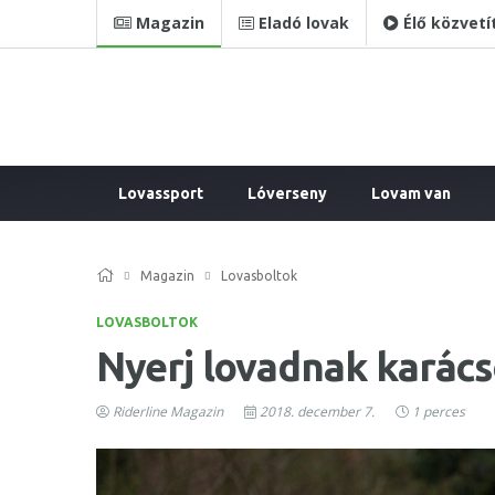
Magazin
Eladó lovak
Élő közvetí
Lovassport
Lóverseny
Lovam van
Magazin
Lovasboltok
LOVASBOLTOK
Nyerj lovadnak karács
Riderline Magazin
2018. december 7.
1 perces