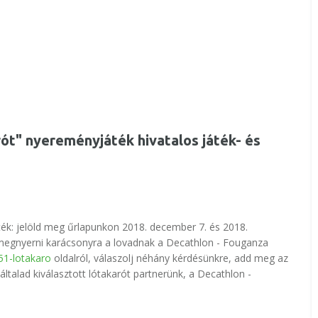
ót" nyereményjáték hivatalos játék- és
ték: jelöld meg űrlapunkon 2018. december 7. és 2018.
 megnyerni karácsonyra a lovadnak a Decathlon - Fouganza
51-lotakaro
oldalról, válaszolj néhány kérdésünkre, add meg az
ltalad kiválasztott lótakarót partnerünk, a Decathlon -