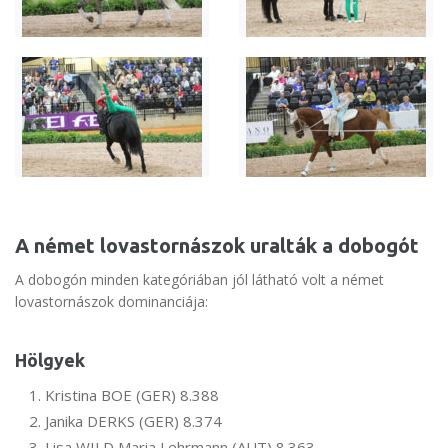
A német lovastornászok uralták a dobogót
A dobogón minden kategóriában jól látható volt a német
lovastornászok dominanciája:
Hölgyek
Kristina BOE (GER) 8.388
Janika DERKS (GER) 8.374
Lisa WILD Maria Lehrmann (AUT) 8.363