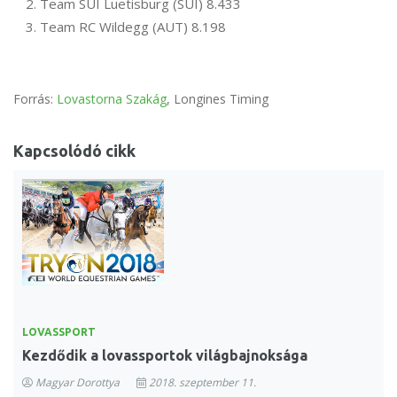
Team SUI Luetisburg (SUI) 8.433
Team RC Wildegg (AUT) 8.198
Forrás:
Lovastorna Szakág
, Longines Timing
Kapcsolódó cikk
LOVASSPORT
Kezdődik a lovassportok világbajnoksága
Magyar Dorottya
2018. szeptember 11.