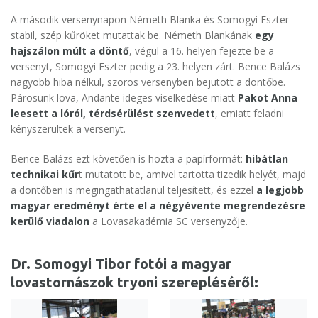
A második versenynapon Németh Blanka és Somogyi Eszter
stabil, szép kűröket mutattak be. Németh Blankának
egy
hajszálon múlt a döntő
, végül a 16. helyen fejezte be a
versenyt, Somogyi Eszter pedig a 23. helyen zárt. Bence Balázs
nagyobb hiba nélkül, szoros versenyben bejutott a döntőbe.
Párosunk lova, Andante ideges viselkedése miatt
Pakot Anna
leesett a lóról, térdsérülést szenvedett
, emiatt feladni
kényszerültek a versenyt.
Bence Balázs ezt követően is hozta a papírformát:
hibátlan
technikai kűr
t mutatott be, amivel tartotta tizedik helyét, majd
a döntőben is megingathatatlanul teljesített, és ezzel
a legjobb
magyar eredményt érte el a négyévente megrendezésre
kerülő viadalon
a Lovasakadémia SC versenyzője.
Dr. Somogyi Tibor fotói a magyar
lovastornászok tryoni szerepléséről: