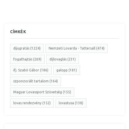
CÍMKÉK
díjugratás (1224)
Nemzeti Lovarda - Tattersall (474)
fogathajtás (269)
díjlovaglás (231)
ifj. Szabó Gábor (186)
galopp (181)
szponzorált tartalom (164)
Magyar Lovassport Szövetség (155)
lovas rendezvény (152)
lovastusa (138)