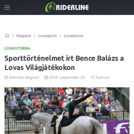
Magazin
Lovassport
Lovastorna
LOVASTORNA
Sporttörténelmet írt Bence Balázs a
Lovas Világjátékokon
Riderline Magazin
2018. szeptember 24.
3 perces