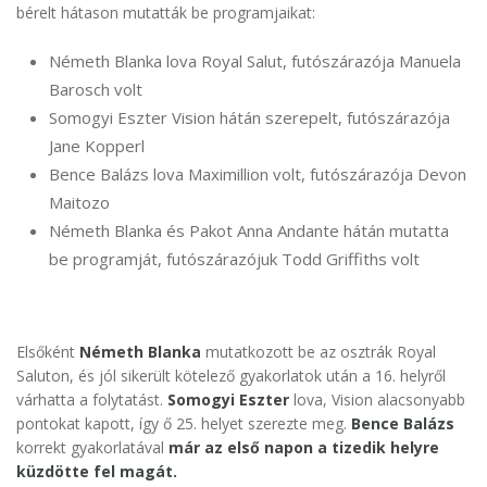
bérelt hátason mutatták be programjaikat:
Németh Blanka lova Royal Salut, futószárazója Manuela
Barosch volt
Somogyi Eszter Vision hátán szerepelt, futószárazója
Jane Kopperl
Bence Balázs lova Maximillion volt, futószárazója Devon
Maitozo
Németh Blanka és Pakot Anna Andante hátán mutatta
be programját, futószárazójuk Todd Griffiths volt
Elsőként
Németh Blanka
mutatkozott be az osztrák Royal
Saluton, és jól sikerült kötelező gyakorlatok után a 16. helyről
várhatta a folytatást.
Somogyi Eszter
lova, Vision alacsonyabb
pontokat kapott, így ő 25. helyet szerezte meg.
Bence Balázs
korrekt gyakorlatával
már az első napon a tizedik helyre
küzdötte fel magát.