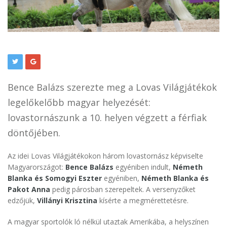
Bence Balázs szerezte meg a Lovas Világjátékok
legelőkelőbb magyar helyezését:
lovastornászunk a 10. helyen végzett a férfiak
döntőjében.
Az idei Lovas Világjátékokon három lovastornász képviselte
Magyarországot:
Bence Balázs
egyéniben indult,
Németh
Blanka és Somogyi Eszter
egyéniben,
Németh Blanka és
Pakot Anna
pedig párosban szerepeltek. A versenyzőket
edzőjük,
Villányi Krisztina
kísérte a megmérettetésre.
A magyar sportolók ló nélkül utaztak Amerikába, a helyszínen