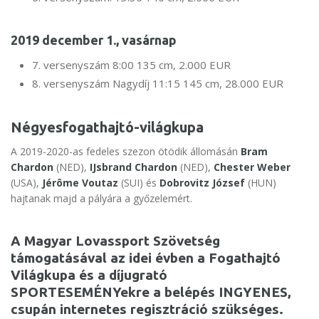
2019 december 1., vasárnap
7. versenyszám 8:00 135 cm, 2.000 EUR
8. versenyszám Nagydíj 11:15 145 cm, 28.000 EUR
Négyesfogathajtó-világkupa
A 2019-2020-as fedeles szezon ötödik állomásán
Bram
Chardon
(NED),
IJsbrand Chardon
(NED),
Chester Weber
(USA),
Jérôme Voutaz
(SUI) és
Dobrovitz József
(HUN)
hajtanak majd a pályára a győzelemért.
A Magyar Lovassport Szövetség
támogatásával az idei évben a Fogathajtó
Világkupa és a díjugrató
SPORTESEMÉNYekre a belépés INGYENES,
csupán
internetes regisztráció
szükséges.