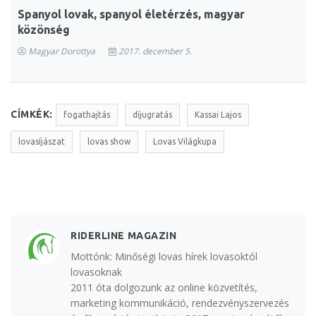
Spanyol lovak, spanyol életérzés, magyar
közönség
Magyar Dorottya
2017. december 5.
CÍMKÉK:
fogathajtás
díjugratás
Kassai Lajos
lovasíjászat
lovas show
Lovas Világkupa
RIDERLINE MAGAZIN
Mottónk: Minőségi lovas hírek lovasoktól
lovasoknak
2011 óta dolgozunk az online közvetítés,
marketing kommunikáció, rendezvényszervezés