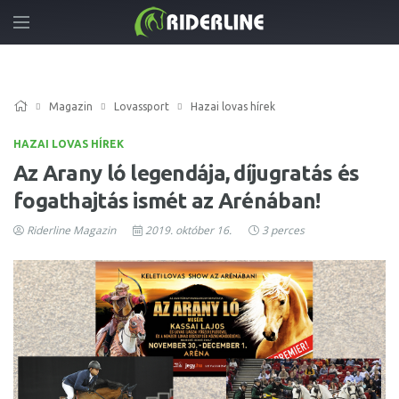
Magazin
Lovassport
Hazai lovas hírek
HAZAI LOVAS HÍREK
Az Arany ló legendája, díjugratás és
fogathajtás ismét az Arénában!
Riderline Magazin
2019. október 16.
3 perces