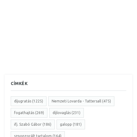
CÍMKÉK
díjugratás (1225)
Nemzeti Lovarda - Tattersall (475)
fogathajtás (269)
díjlovaglás (231)
ifj. Szabó Gábor (186)
galopp (181)
szponzorált tartalom (164)