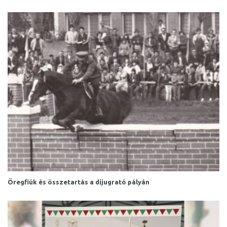
Öregfiúk és összetartás a díjugrató pályán