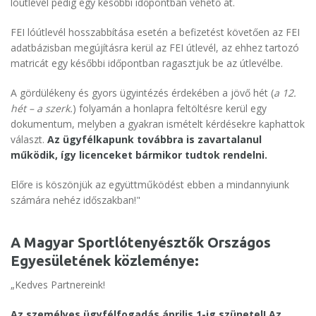
lóútlevél pedig egy későbbi időpontban vehető át.
FEI lóútlevél hosszabbítása esetén a befizetést követően az FEI
adatbázisban megújításra kerül az FEI útlevél, az ehhez tartozó
matricát egy későbbi időpontban ragasztjuk be az útlevélbe.
A gördülékeny és gyors ügyintézés érdekében a jövő hét (
a 12.
hét – a szerk.
) folyamán a honlapra feltöltésre kerül egy
dokumentum, melyben a gyakran ismételt kérdésekre kaphattok
választ.
Az ügyfélkapunk továbbra is zavartalanul
működik, így licenceket bármikor tudtok rendelni.
Előre is köszönjük az együttműködést ebben a mindannyiunk
számára nehéz időszakban!"
A Magyar Sportlótenyésztők Országos
Egyesületének közleménye:
„Kedves Partnereink!
Az személyes ügyfélfogadás április 1-ig szünetel! Az