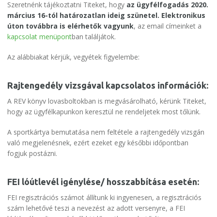
Szeretnénk tájékoztatni Titeket, hogy
az ügyfélfogadás 2020.
március 16-tól határozatlan ideig szünetel. Elektronikus
úton továbbra is elérhetők vagyunk
, az email címeinket a
kapcsolat menüpont
ban találjátok.
Az alábbiakat kérjük, vegyétek figyelembe:
Rajtengedély vizsgával kapcsolatos információk:
A REV könyv lovasboltokban is megvásárolható, kérünk Titeket,
hogy az ügyfélkapunkon keresztül ne rendeljetek most tőlünk.
A sportkártya bemutatása nem feltétele a rajtengedély vizsgán
való megjelenésnek, ezért ezeket egy későbbi időpontban
fogjuk postázni.
FEI lóútlevél igénylése/ hosszabbítása esetén:
FEI regisztrációs számot állítunk ki ingyenesen, a regisztrációs
szám lehetővé teszi a nevezést az adott versenyre, a FEI