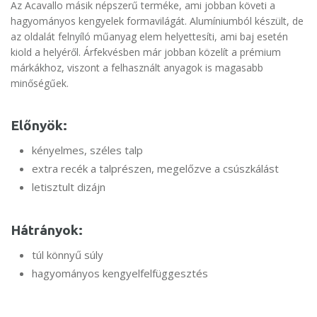
Az Acavallo másik népszerű terméke, ami jobban követi a
hagyományos kengyelek formavilágát. Alumíniumból készült, de
az oldalát felnyíló műanyag elem helyettesíti, ami baj esetén
kiold a helyéről. Árfekvésben már jobban közelít a prémium
márkákhoz, viszont a felhasznált anyagok is magasabb
minőségűek.
Előnyök:
kényelmes, széles talp
extra recék a talprészen, megelőzve a csúszkálást
letisztult dizájn
Hátrányok:
túl könnyű súly
hagyományos kengyelfelfüggesztés