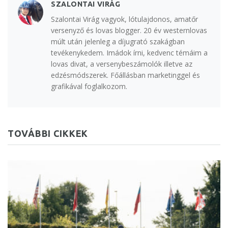
SZALONTAI VIRÁG
Szalontai Virág vagyok, lótulajdonos, amatőr
versenyző és lovas blogger. 20 év westernlovas
múlt után jelenleg a díjugrató szakágban
tevékenykedem. Imádok írni, kedvenc témáim a
lovas divat, a versenybeszámolók illetve az
edzésmódszerek. Főállásban marketinggel és
grafikával foglalkozom.
TOVÁBBI CIKKEK