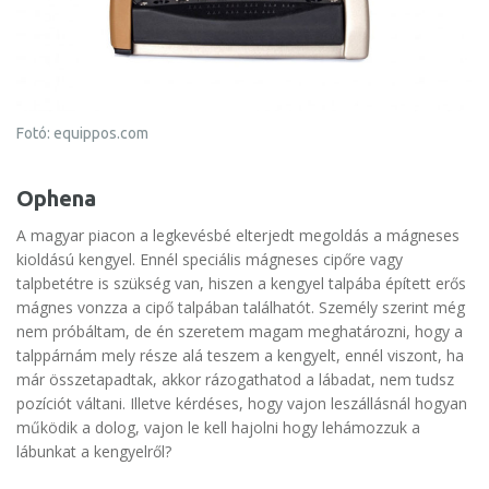
Fotó: equippos.com
Ophena
A magyar piacon a legkevésbé elterjedt megoldás a mágneses
kioldású kengyel. Ennél speciális mágneses cipőre vagy
talpbetétre is szükség van, hiszen a kengyel talpába épített erős
mágnes vonzza a cipő talpában találhatót. Személy szerint még
nem próbáltam, de én szeretem magam meghatározni, hogy a
talppárnám mely része alá teszem a kengyelt, ennél viszont, ha
már összetapadtak, akkor rázogathatod a lábadat, nem tudsz
pozíciót váltani. Illetve kérdéses, hogy vajon leszállásnál hogyan
működik a dolog, vajon le kell hajolni hogy lehámozzuk a
lábunkat a kengyelről?