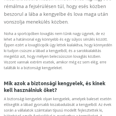
rémálma a fejsérülésen túl, hogy esés közben
beszorul a lába a kengyelbe és lova maga után
vonszolja menekülés közben.
Noha a sportcipőben lovaglás nem tűnik nagy ügynek, de ez
lehet a határvonal egy könnyebb és egy súlyos sérülés között.
Éppen ezért a lovaglócipők úgy lettek kialakítva, hogy könnyedén
ki tudjon csúszni a lábad a kengyelből, és a sarokkialakítás
megelőzi azt, hogy mélyen belecsússzon lovaglás közben.
Viszont vannak extrém esetek, amikor még ez sem elég, erre
találták ki a biztonsági kengyeleket.
Mik azok a biztonsági kengyelek, és kinek
kell használniuk őket?
A biztonsági kengyelek olyan kengyelek, amelyek baleset esetén
elősegítik a lábad gyorsabb kiszabadulását a kengyelből. Az évek
során a vállalatok számtalan típusú modellt fejlesztettek ki,
különböző egyéb funkciókkal is gazdagítva a termékeket. A