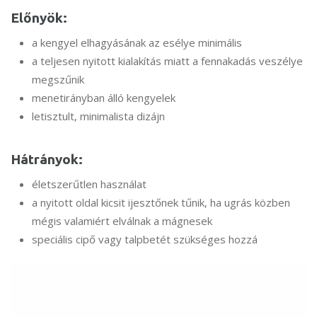
Előnyök:
a kengyel elhagyásának az esélye minimális
a teljesen nyitott kialakítás miatt a fennakadás veszélye
megszűnik
menetirányban álló kengyelek
letisztult, minimalista dizájn
Hátrányok:
életszerűtlen használat
a nyitott oldal kicsit ijesztőnek tűnik, ha ugrás közben
mégis valamiért elválnak a mágnesek
speciális cipő vagy talpbetét szükséges hozzá