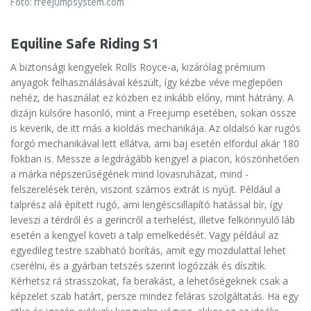
Fotó: freejumpsystem.com
Equiline Safe Riding S1
A biztonsági kengyelek Rolls Royce-a, kizárólag prémium
anyagok felhasználásával készült, így kézbe véve meglepően
nehéz, de használat ez közben ez inkább előny, mint hátrány. A
dizájn külsőre hasonló, mint a Freejump esetében, sokan össze
is keverik, de itt más a kioldás mechanikája. Az oldalsó kar rugós
forgó mechanikával lett ellátva, ami baj esetén elfordul akár 180
fokban is. Messze a legdrágább kengyel a piacon, köszönhetően
a márka népszerűségének mind lovasruházat, mind -
felszerelések terén, viszont számos extrát is nyújt. Például a
talprész alá épített rugó, ami lengéscsillapító hatással bír, így
leveszi a térdről és a gerincről a terhelést, illetve felkönnyülő láb
esetén a kengyel követi a talp emelkedését. Vagy például az
egyedileg testre szabható borítás, amit egy mozdulattal lehet
cserélni, és a gyárban tetszés szerint logózzák és díszítik.
Kérhetsz rá strasszokat, fa berakást, a lehetőségeknek csak a
képzelet szab határt, persze mindez feláras szolgáltatás. Ha egy