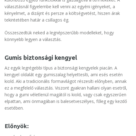
választásnál figyelembe kell venni az egyéni igényeket, a
kényelmet, a dizájnt és persze a költségvetést, hiszen árak
tekintetében határ a csillagos ég.
Összeszedtük neked a legnépszerűbb modelleket, hogy
könnyebb legyen a választás.
Gumis biztonsági kengyel
Az egyik legrégebbi típus a biztonsági kengyelek piacán. A
kengyel oldalát egy gumiszalag helyettesíti, ami esés esetén
kiold. Aki a tradicionális formavilágot részesíti előnyben, annak
ez a megfelelő választás. Viszont gyakran hallani olyan esetről,
hogy a gumi véletlenül magától is kiold, vagy csak egyszerűen
elpattan, ami önmagában is balesetveszélyes, főleg egy kezdő
esetében.
Előnyök: