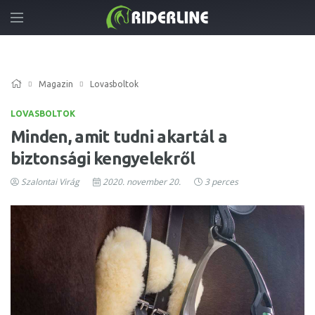
Magazin
Lovasboltok
LOVASBOLTOK
Minden, amit tudni akartál a
biztonsági kengyelekről
Szalontai Virág
2020. november 20.
3 perces