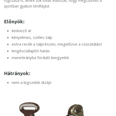
rugózása is, amire sok lovas esküszik, hogy megszünteti a
sportban gyakori térdfájást.
Előnyök:
kedvező ár
kényelmes, széles talp
extra recék a talprészen, megelőzve a csúszkálást
lengéscsillapító hatás
menetirányba forduló kengyelek
Hátrányok:
nem a legszebb dizájn