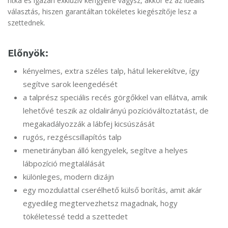
ritka és igazán exkluzív kengyelre vágysz, akkor ez az ideális
választás, hiszen garantáltan tökéletes kiegészítője lesz a
szettednek.
Előnyök:
kényelmes, extra széles talp, hátul lekerekítve, így
segítve sarok leengedését
a talprész speciális recés görgőkkel van ellátva, amik
lehetővé teszik az oldalirányú pozícióváltoztatást, de
megakadályozzák a lábfej kicsúszását
rugós, rezgéscsillapítós talp
menetirányban álló kengyelek, segítve a helyes
lábpozíció megtalálását
különleges, modern dizájn
egy mozdulattal cserélhető külső borítás, amit akár
egyedileg megtervezhetsz magadnak, hogy
tökéletessé tedd a szettedet