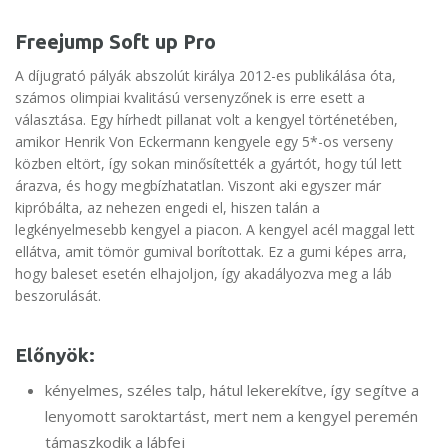
Freejump Soft up Pro
A díjugrató pályák abszolút királya 2012-es publikálása óta,
számos olimpiai kvalitású versenyzőnek is erre esett a
választása. Egy hírhedt pillanat volt a kengyel történetében,
amikor Henrik Von Eckermann kengyele egy 5*-os verseny
közben eltört, így sokan minősítették a gyártót, hogy túl lett
árazva, és hogy megbízhatatlan. Viszont aki egyszer már
kipróbálta, az nehezen engedi el, hiszen talán a
legkényelmesebb kengyel a piacon. A kengyel acél maggal lett
ellátva, amit tömör gumival borítottak. Ez a gumi képes arra,
hogy baleset esetén elhajoljon, így akadályozva meg a láb
beszorulását.
Előnyök:
kényelmes, széles talp, hátul lekerekítve, így segítve a
lenyomott saroktartást, mert nem a kengyel peremén
támaszkodik a lábfej