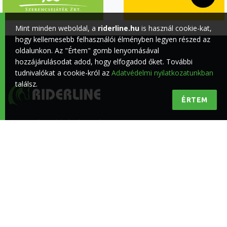
Mint minden weboldal, a
riderline.hu
is használ cookie-kat,
hogy kellemesebb felhasználói élményben legyen részed az
oldalunkon. Az "Értem" gomb lenyomásával
hozzájárulásodat adod, hogy elfogadod őket. További
tudnivalókat a cookie-król az
Adatvédelmi nyilatkozatunkban
találsz.
ÉRTEM
Minőségi lovas hírek a lovasokért