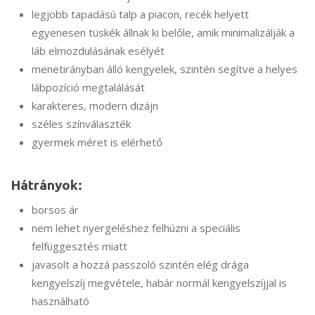
legjobb tapadású talp a piacon, recék helyett
egyenesen tüskék állnak ki belőle, amik minimalizálják a
láb elmozdulásának esélyét
menetirányban álló kengyelek, szintén segítve a helyes
lábpozíció megtalálását
karakteres, modern dizájn
széles színválaszték
gyermek méret is elérhető
Hátrányok:
borsos ár
nem lehet nyergeléshez felhúzni a speciális
felfüggesztés miatt
javasolt a hozzá passzoló szintén elég drága
kengyelszíj megvétele, habár normál kengyelszíjjal is
használható