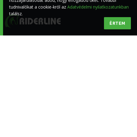
hozzájárulásodat adod, hogy elfogadod őket. További
tudnivalókat a cookie-król az
Adatvédelmi nyilatkozatunkban
találsz.
ÉRTEM
Minőségi lovas hírek a lovasokért
KÖVESS BENNÜNKET