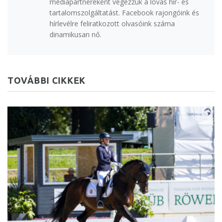
médiapartnereként végezzük a lovas hír- és
tartalomszolgáltatást. Facebook rajongóink és
hírlevélre feliratkozott olvasóink száma
dinamikusan nő.
TOVÁBBI CIKKEK