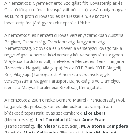
A Nemzetközi Gyermekmentő Szolgálat fóti Lovasterápiás és
Oktató Központjának lovaspályáit péntektől vasárnapig magyar
és külföldi profi díjlovasok és sérüléssel élő, év közben
lovasterápiára járó gyerekek népesítették be.
A nemzetközi és nemzeti díjlovas versenyszámokban Ausztria,
Belgium, Csehország, Franciaország, Magyarország,
Németország, Szlovákia és Szlovénia versenyzői lovagoltak a
négyszögbe. A nemzetközi verseny két versenyszáma egyben
Világkupa-forduló is volt, melyeket a Mercedes-Benz Hungária
(Mercedes Nagydíj, Világkupa) és az OTP Bank (OTP Nagydíj
Kűr, Világkupa) támogatott. A nemzeti versenyek egyik
versenyszáma Magyar Parasport Bajnokság is volt, amelyet
idén is a Magyar Paralimpiai Bizottság támogatott.
A nemzetközi zsűri elnöke Bernard Maurel (Franciaország) volt,
tagjai világbajnokságokon és olimpiákon, paralimpiákon
bíráskodó tapasztalt lovas szakemberek:
Elke Ebert
(Németország),
Leif Törnblad
(Dánia),
Anne Prain
(Franciaország),
Ilja Vietor
(Szlovákia),
M. Alatorre Campdera
(Mexikó),
Maria Colliander
(Finnország),
Irina Maknami