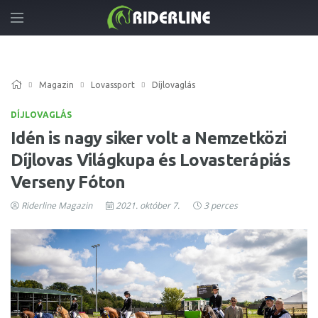
Magazin
Lovassport
Díjlovaglás
DÍJLOVAGLÁS
Idén is nagy siker volt a Nemzetközi
Díjlovas Világkupa és Lovasterápiás
Verseny Fóton
Riderline Magazin
2021. október 7.
3 perces