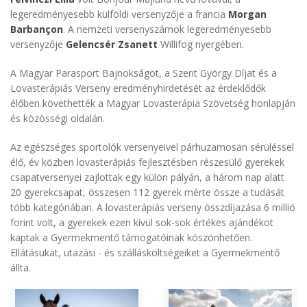
legeredményesebb külföldi versenyzője a francia
Morgan
Barbançon
. A nemzeti versenyszámok legeredményesebb
versenyzője
Gelencsér Zsanett
Willifog nyergében.
A Magyar Parasport Bajnokságot, a Szent György Díjat és a
Lovasterápiás Verseny eredményhirdetését az érdeklődők
élőben követhették a Magyar Lovasterápia Szövetség honlapján
és közösségi oldalán.
Az egészséges sportolók versenyeivel párhuzamosan sérüléssel
élő, év közben lovasterápiás fejlesztésben részesülő gyerekek
csapatversenyei zajlottak egy külön pályán, a három nap alatt
20 gyerekcsapat, összesen 112 gyerek mérte össze a tudását
több kategóriában. A lovasterápiás verseny összdíjazása 6 millió
forint volt, a gyerekek ezen kívül sok-sok értékes ajándékot
kaptak a Gyermekmentő támogatóinak köszönhetően.
Ellátásukat, utazási - és szállásköltségeiket a Gyermekmentő
állta.