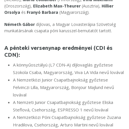
(Oroszország),
Elizabeth Max-Theurer
(Ausztria),
Hillier
Orsolya
és
Franyó Barbara
(Magyarország).
Németh Gábor
díjlovas, a Magyar Lovasterápia Szövetség
munkatársának csapata póni karusszel-bemutatót tartott.
A pénteki versenynap eredményei (CDI és
CDN):
A könnyűosztályú (L7 CDN-A) díjlovaglás győztese
Szokola Csaba, Magyarország, Viva LA Vida nevű lovával
A Nemzetközi Junior Csapatbajnokság győztese
Felvinczi Lilla, Magyarország, Bonjour Majlund nevű
lovával
A Nemzeti Junior Csapatbajnokság győztese Eliska
Steflová, Csehország, ESPRESSO 1 nevű lovával
A Nemzetközi Póni Csapatbajnokság győztese Zuzana
Hradilova, Csehország, Arturo Martini nevű lovával