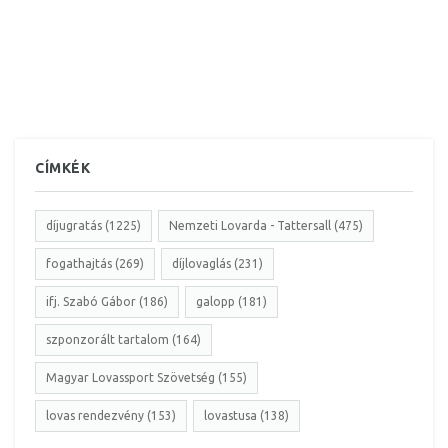
CÍMKÉK
díjugratás (1225)
Nemzeti Lovarda - Tattersall (475)
fogathajtás (269)
díjlovaglás (231)
ifj. Szabó Gábor (186)
galopp (181)
szponzorált tartalom (164)
Magyar Lovassport Szövetség (155)
lovas rendezvény (153)
lovastusa (138)