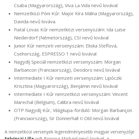
Csaba (Magyarország), Viva La Vida nevű lovával
Nemzetközi Póni Kűr: Major Kíra Málna (Magyarország),
Davida nevű lováva.
Fiatal Lovas Kűr nemzetközi versenyszám: Ida Luise
Niederdorf (Németország), CSI nevű lovával
Junior Kűr nemzeti versenyszám: Eliska Steflová,
Csehország, ESPRESSO 1 nevű lovával
Nagydíj Speciál nemzetközi versenyszám: Morgan
Barbancon (Franciaország), Deodoro nevű lovával
Intermediate I Kűr nemzeti versenyszám: Lipóczki
Krisztina (Magyarország), Benjámin nevű lovával
Intermediate I Kűr nemzetközi versenyszám: Vincent
Marechal (Belgium), Calibra nevű lovával
OTP Nagydíj Kűr, Világkupa-forduló: Morgan Barbançon
(Franciaország), Sir Donnerhall II Old nevű lovával
A nemzetközi versenyek legeredményesebb magyar versenyzője
Felvinczi Lilla
volt Bonjour Majlund nevű lovával, a