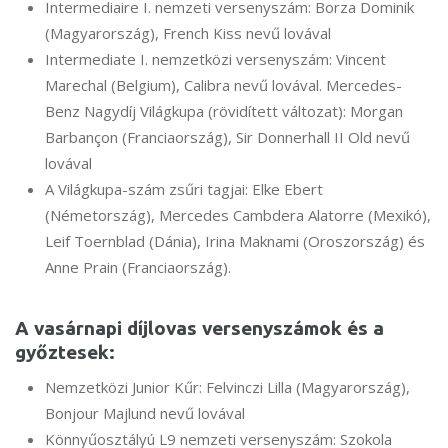
Intermediaire I. nemzeti versenyszám: Borza Dominik
(Magyarország), French Kiss nevű lovával
Intermediate I. nemzetközi versenyszám: Vincent
Marechal (Belgium), Calibra nevű lovával. Mercedes-
Benz Nagydíj Világkupa (rövidített változat): Morgan
Barbançon (Franciaország), Sir Donnerhall II Old nevű
lovával
A Világkupa-szám zsűri tagjai: Elke Ebert
(Németország), Mercedes Cambdera Alatorre (Mexikó),
Leif Toernblad (Dánia), Irina Maknami (Oroszország) és
Anne Prain (Franciaország).
A vasárnapi díjlovas versenyszámok és a
győztesek:
Nemzetközi Junior Kűr: Felvinczi Lilla (Magyarország),
Bonjour Majlund nevű lovával
Könnyűosztályú L9 nemzeti versenyszám: Szokola