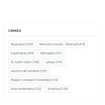
CÍMKÉK
díjugratás (1224)
Nemzeti Lovarda - Tattersall (474)
fogathajtás (269)
díjlovaglás (231)
ifj. Szabó Gábor (186)
galopp (181)
szponzorált tartalom (163)
Magyar Lovassport Szövetség (155)
lovas rendezvény (152)
lovastusa (138)