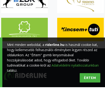
Mint minden weboldal, a
riderline.hu
is használ cookie-kat,
hogy kellemesebb felhasználói élményben legyen részed az
oldalunkon. Az "Értem" gomb lenyomásával
hozzájárulásodat adod, hogy elfogadod őket. További
tudnivalókat a cookie-król az
Adatvédelmi nyilatkozatunkban
találsz.
ÉRTEM
Minőségi lovas hírek a lovasokért