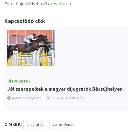
Fotó: Hajdu Krisztina/
Lovasfoto.hu
Kapcsolódó cikk
DÍJUGRATÁS
Jól szerepeltek a magyar díjugratók Bécsújhelyen
Riderline Magazin
2021. augusztus 23.
CÍMKÉK:
díjugratás
Jármy Vince