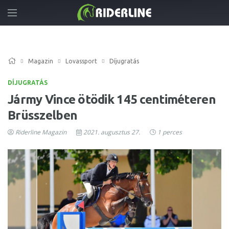
Magazin
Lovassport
Díjugratás
DÍJUGRATÁS
Jármy Vince ötödik 145 centiméteren
Brüsszelben
Riderline Magazin
2021. augusztus 27.
1 perces