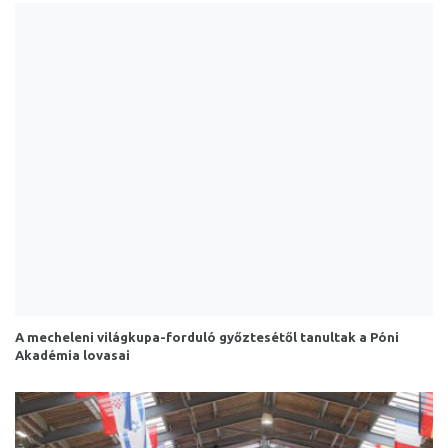
A mecheleni világkupa-forduló győztesétől tanultak a Póni
Akadémia lovasai