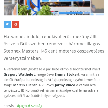
Hatvanhét induló, rendkívül erős mezőny állt
össze a Brüsszelben rendezett háromcsillagos
Stephex Masters 145 centiméteres összevetéses
versenyszámában.
A versenyszám győztese a pár hete olimpiai bronzérmet nyert
Gregory Wathelet
, megelőzve
Emma Stoker
t, valamint az
elmúlt Európa-bajnokság és Világbajnokság egyéni érmesét, a
svájci
Martin Fuchs
t. A 20 éves
Jármy Vince
a család által
tenyészett JB Koronaőrrel három másodperccel lemaradva a
győztes időtől az ötödik helyen végzett.
Forrás:
Díjugrató Szakág