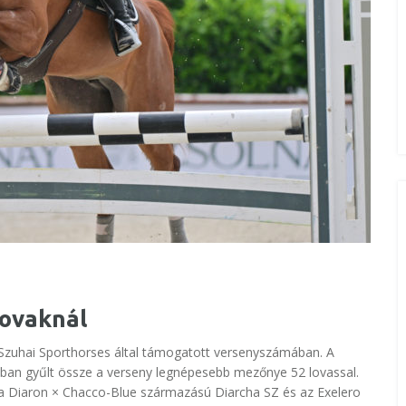
lovaknál
k Szuhai Sporthorses által támogatott versenyszámában. A
ban gyűlt össze a verseny legnépesebb mezőnye 52 lovassal.
g: a Diaron × Chacco-Blue származású Diarcha SZ és az Exelero