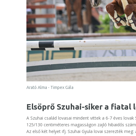
Arató Alma - Timpex Gála
Elsöprő Szuhai-siker a fiatal 
A Szuhai család lovasai mindent vittek a 6-7 éves lova
125/130 centiméteres magasságon zajló hibaidős szám
Az első két helyet ifj. Szuhai Gyula lovai szerezték me