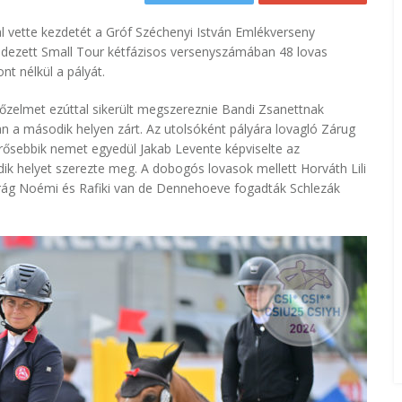
 vette kezdetét a Gróf Széchenyi István Emlékverseny
dezett Small Tour kétfázisos versenyszámában 48 lovas
nt nélkül a pályát.
őzelmet ezúttal sikerült megszereznie Bandi Zsanettnak
n a második helyen zárt. Az utolsóként pályára lovagló Zárug
erősebbik nemet egyedül Jakab Levente képviselte az
ik helyet szerezte meg. A dobogós lovasok mellett Horváth Lili
irág Noémi és Rafiki van de Dennehoeve fogadták Schlezák