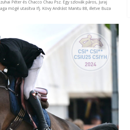
uhai Péter és Chacco Chau Psz. Egy szlovák páros, Juraj
aga mögé utasítva Ifj. Kövy Andrást Manitu 88, illetve Buza