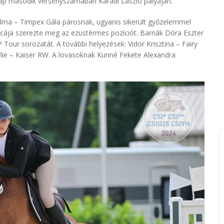
 nap második versenyszámában Karádi László pályáján.
 Alma – Timpex Gála párosnak, ugyanis sikerült győzelemmel
ncája szerezte meg az ezüstérmes pozíciót. Barnák Dóra Eszter
 Tour sorozatát. A további helyezések: Vidor Krisztina – Fairy
lie – Kaiser RW. A lovasoknak Kunné Fekete Alexandra