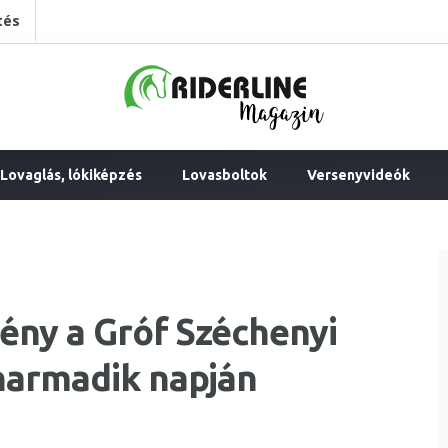
tés
Lovaglás, lókiképzés
Lovasboltok
Versenyvideók
ény a Gróf Széchenyi
harmadik napján