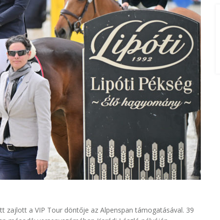
tt zajlott a VIP Tour döntője az Alpenspan támogatásával. 39