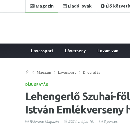
Magazin
Eladó lovak
Élő közvetí
Lovassport
Lóverseny
Lovam van
Magazin
Lovassport
Díjugratás
DÍJUGRATÁS
Lehengerlő Szuhai-föl
István Emlékverseny 
Riderline Magazin
2024. május 19.
3 perces