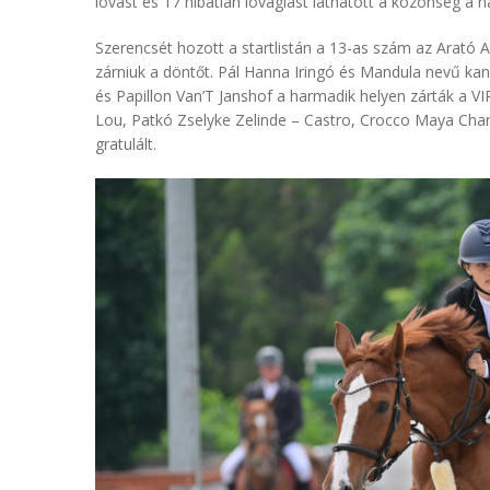
lovast és 17 hibátlan lovaglást láthatott a közönség a
Szerencsét hozott a startlistán a 13-as szám az Arató
zárniuk a döntőt. Pál Hanna Iringó és Mandula nevű ka
és Papillon Van’T Janshof a harmadik helyen zárták a VIP
Lou, Patkó Zselyke Zelinde – Castro, Crocco Maya Char
gratulált.