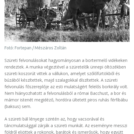
Fotó: Fortepan / Mészáros Zoltán
Szüreti felvonulásokat hagyományosan a bortermelő vidékeken
rendeztek. A munka végeztével a szüretelők ünnepi öltözékben
szüreti koszorút vittek a vállukon, amelyet szőlőfürtökből és
búzából készítettek, majd szalagokkal díszítettek. A szüreti
felvonulás főszereplője az esti mulatságért felelős borkirály volt.
Nem hiányozhatott a felvonulásból a római Bacchust, a bor és
mámor istenét megidéző, hordóra ültetett piros ruhás férfibábu
(baksus) sem.
A szüreti bál lényege szintén az, hogy vacsorával és
táncmulatsággal zárják a szüreti munkát. Az eseményre messzi
földről eljöttek a rokonok, barátok és ismerősök, hogy együtt