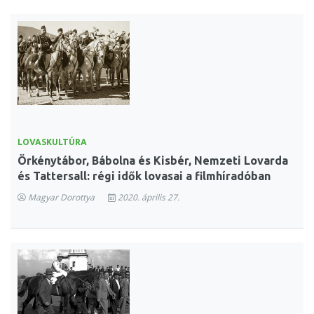
LOVASKULTÚRA
Örkénytábor, Bábolna és Kisbér, Nemzeti Lovarda
és Tattersall: régi idők lovasai a filmhíradóban
Magyar Dorottya
2020. április 27.