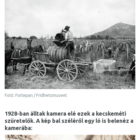
Fotó: Fortepan / Fridhetsmuseet
1928-ban álltak kamera elé ezek a kecskeméti
szüretelők. A kép bal széléről egy ló is belenéz a
kamerába: