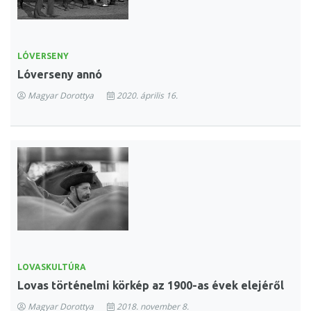
LÓVERSENY
Lóverseny annó
Magyar Dorottya
2020. április 16.
LOVASKULTÚRA
Lovas történelmi körkép az 1900-as évek elejéről
Magyar Dorottya
2018. november 8.