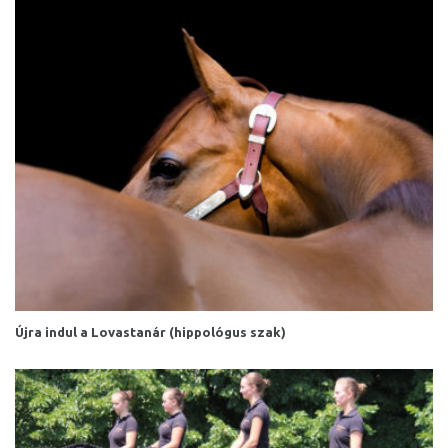
Újra indul a Lovastanár (hippológus szak)