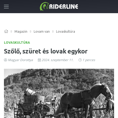
Magazin
Lovam van
Lovaskultúra
LOVASKULTÚRA
Szőlő, szüret és lovak egykor
Magyar Dorottya
2024. szeptember 11.
1 perces