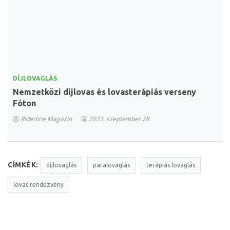
DÍJLOVAGLÁS
Nemzetközi díjlovas és lovasterápiás verseny
Fóton
Riderline Magazin
2023. szeptember 28.
CÍMKÉK:
díjlovaglás
paralovaglás
terápiás lovaglás
lovas rendezvény