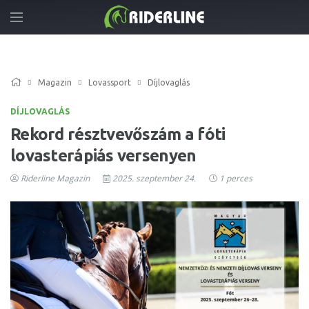
Magazin
Lovassport
Díjlovaglás
DÍJLOVAGLÁS
Rekord résztvevőszám a fóti
lovasterápiás versenyen
Riderline Magazin
2025. szeptember 24.
1 perces