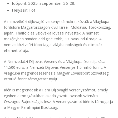
Időpont: 2025. szeptember 26-28.
Helyszín: Fót
A nemzetközi díjlovagló versenyszámokra, köztük a Világkupa-
fordulóra Magyarországon kívül Izrael, Moldávia, Törökország,
Japán, Thaiföld és Szlovákia lovasai neveztek. A nemzeti
mezőnyben minden eddiginél több, 39 lovas indul majd. A
nemzetközi zsűri több tagja világbajnokságok és olimpiák
elismert bírája.
A Nemzetközi Díjlovas Verseny és a Világkupa összdíjazása
11.500 euró, a Nemzeti Díjlovas Versenyé 1,5 millió forint. A
Világkupa megrendezéséhez a Magyar Lovassport Szövetség
ötmillió forint támogatást nyújt.
Idén is megrendezik a Para Díjlovagló versenyszámot, amely
egyben a mozgásukban akadályozott lovasok számára
Országos Bajnokság is lesz. A versenyszámot idén is támogatja
a Magyar Paralimpiai Bizottság.