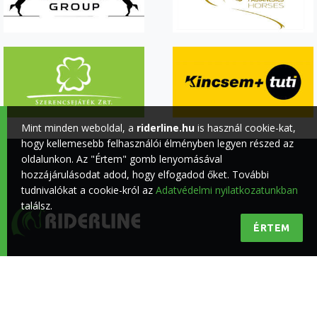
Mint minden weboldal, a
riderline.hu
is használ cookie-kat,
hogy kellemesebb felhasználói élményben legyen részed az
oldalunkon. Az "Értem" gomb lenyomásával
hozzájárulásodat adod, hogy elfogadod őket. További
tudnivalókat a cookie-król az
Adatvédelmi nyilatkozatunkban
találsz.
ÉRTEM
Minőségi lovas hírek a lovasokért