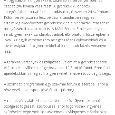
A fogyatékkal élő gyerekek lovasterápiás versenyén idén 25
csapat 206 lovasa vesz részt. A gyerekek különböző
kategóriákban mutatják be a tudásukat, összesen 24 számban.
Külön versenyszáma lesz például a tanulásban vagy az
értelmileg akadályozott gyerekeknek és a hiperaktív, látássérült,
mozgássérült lovasoknak is. A Mádl Ferenc Emlékversenyen a
sérült gyermekek színdarabot adnak elő lóháton, főszerepben a
lóval. Az egyik versenyszám az egészséges díjlovasokból és a
lovasterápiára járó gyerekekből álló csapatok közös versenye
lesz.
A terápiás versenyek összdíjazása, valamint a gyerekcsapatok
ellátása és szállásköltsége összesen 10,5 millió forint. Ezen felül
ajándékokkal is meglepik a gyerekeket, amiben több cég is segít.
A szombati programban egy szakmai fórum is szerepel, ahol a
résztvevők lovassport jövőjét vitatják meg.
A rendezvény alatt kitelepül a Nemzetközi Gyermekmentő
Szolgálat fogászati szűrőbusza, ahol fogorvosaik ingyenes
szűréseket végeznek, asszisztenseik szájhigiénés előadásokat