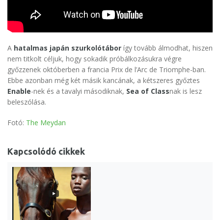
A
hatalmas japán szurkolótábor
így tovább álmodhat, hiszen
nem titkolt céljuk, hogy sokadik próbálkozásukra végre
győzzenek októberben a francia Prix de l’Arc de Triomphe-ban.
Ebbe azonban még két másik kancának, a kétszeres győztes
Enable
-nek és a tavalyi másodiknak,
Sea of Class
nak is lesz
beleszólása.
Fotó:
The Meydan
Kapcsolódó cikkek