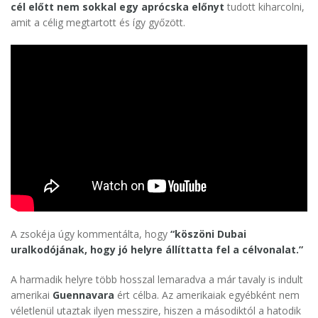
cél előtt nem sokkal egy aprócska előnyt
tudott kiharcolni,
amit a célig megtartott és így győzött.
A zsokéja úgy kommentálta, hogy
“köszöni Dubai
uralkodójának, hogy jó helyre állíttatta fel a célvonalat.”
A harmadik helyre több hosszal lemaradva a már tavaly is indult
amerikai
Guennavara
ért célba. Az amerikaiak egyébként nem
véletlenül utaztak ilyen messzire, hiszen a másodiktól a hatodik