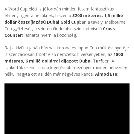
A Word Cup előtt is jóformán minden futam fantasztikus
élményt ígért a nézőknek, hiszen a
3200 méteres, 1,5 millió
dollár összdíjazású Dubai Gold Cup
ban a tavalyi Melbourne
Cup győztesét, a szintén Godolphin színeket viselő
Cross
Counter
t láthatta nyerni a közönség.
Rajta kívül a japán hármas korona és Japan Cup múlt évi nyerője
is szenzációsan futott első nemzetközi versenyében, az
1800
méteres, 6 millió dollárral díjazott Dubai Turf
ben. A
szakértők szerint a nap legerősebb mezőnyét minden nehézség
nélkül hagyta ott az idén már négyéves kanca,
Almod Ete
: