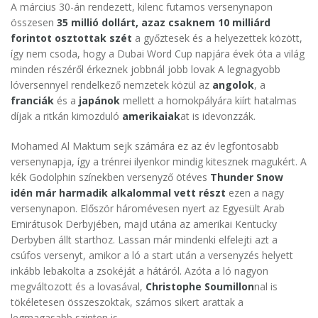
A március 30-án rendezett, kilenc futamos versenynapon
összesen
35 millió dollárt, azaz csaknem 10 milliárd
forintot osztottak szét
a győztesek és a helyezettek között,
így nem csoda, hogy a Dubai Word Cup napjára évek óta a világ
minden részéről érkeznek jobbnál jobb lovak A legnagyobb
lóversennyel rendelkező nemzetek közül az
angolok
, a
franciák
és a
japánok
mellett a homokpályára kiírt hatalmas
díjak a ritkán kimozduló
amerikaiak
at is idevonzzák.
Mohamed Al Maktum sejk számára ez az év legfontosabb
versenynapja, így a trénrei ilyenkor mindig kitesznek magukért. A
kék Godolphin színekben versenyző ötéves
Thunder Snow
idén már harmadik alkalommal vett részt
ezen a nagy
versenynapon. Először háromévesen nyert az Egyesült Arab
Emirátusok Derbyjében, majd utána az amerikai Kentucky
Derbyben állt starthoz. Lassan már mindenki elfelejti azt a
csúfos versenyt, amikor a ló a start után a versenyzés helyett
inkább lebakolta a zsokéját a hátáról. Azóta a ló nagyon
megváltozott és a lovasával,
Christophe Soumillon
nal is
tökéletesen összeszoktak, számos sikert arattak a
legmagasabb szinten is.