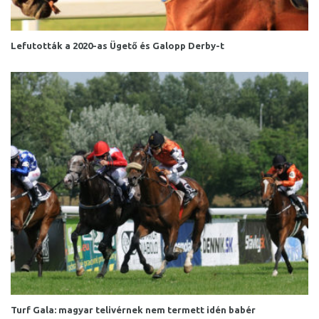
Lefutották a 2020-as Ügető és Galopp Derby-t
Turf Gala: magyar telivérnek nem termett idén babér