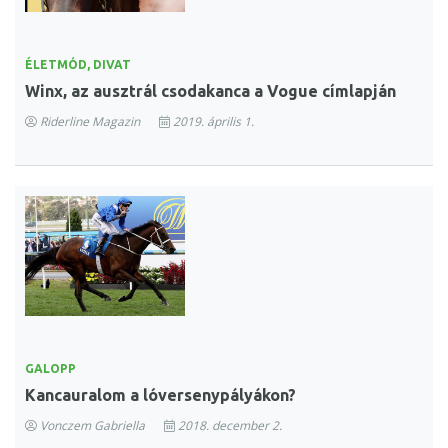
ÉLETMÓD, DIVAT
Winx, az ausztrál csodakanca a Vogue címlapján
Riderline Magazin
2019. április 1.
GALOPP
Kancauralom a lóversenypályákon?
Vonczem Gabriella
2018. december 2.