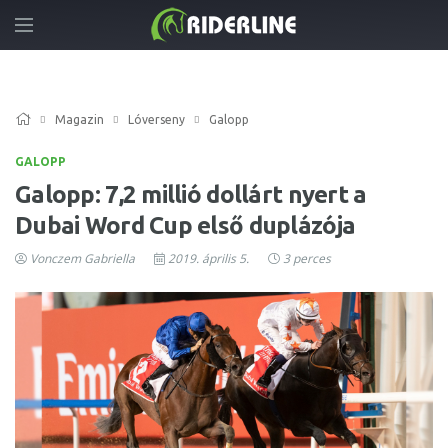
Magazin
Lóverseny
Galopp
GALOPP
Galopp: 7,2 millió dollárt nyert a
Dubai Word Cup első duplázója
Vonczem Gabriella
2019. április 5.
3 perces