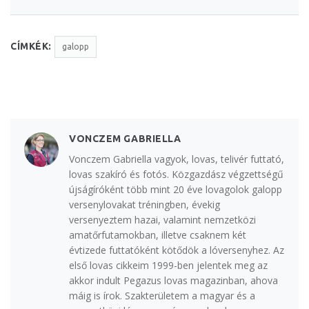
CÍMKÉK:
galopp
VONCZEM GABRIELLA
Vonczem Gabriella vagyok, lovas, telivér futtató,
lovas szakíró és fotós. Közgazdász végzettségű
újságíróként több mint 20 éve lovagolok galopp
versenylovakat tréningben, évekig
versenyeztem hazai, valamint nemzetközi
amatőrfutamokban, illetve csaknem két
évtizede futtatóként kötődök a lóversenyhez. Az
első lovas cikkeim 1999-ben jelentek meg az
akkor indult Pegazus lovas magazinban, ahova
máig is írok. Szakterületem a magyar és a