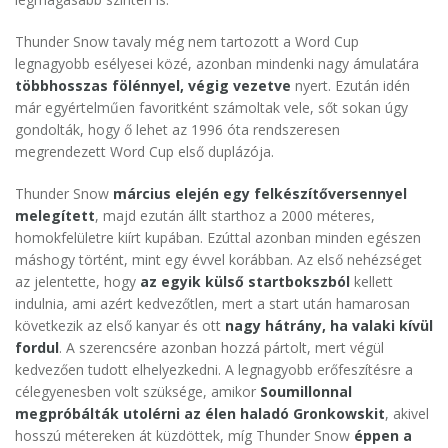
Thunder Snow tavaly még nem tartozott a Word Cup
legnagyobb esélyesei közé, azonban mindenki nagy ámulatára
többhosszas fölénnyel, végig vezetve
nyert. Ezután idén
már egyértelműen favoritként számoltak vele, sőt sokan úgy
gondolták, hogy ő lehet az 1996 óta rendszeresen
megrendezett Word Cup első duplázója.
Thunder Snow
március elején egy felkészítőversennyel
melegített
, majd ezután állt starthoz a 2000 méteres,
homokfelületre kiírt kupában. Ezúttal azonban minden egészen
máshogy történt, mint egy évvel korábban. Az első nehézséget
az jelentette, hogy
az egyik külső startbokszból
kellett
indulnia, ami azért kedvezőtlen, mert a start után hamarosan
következik az első kanyar és ott
nagy hátrány, ha valaki kívül
fordul
. A szerencsére azonban hozzá pártolt, mert végül
kedvezően tudott elhelyezkedni. A legnagyobb erőfeszítésre a
célegyenesben volt szüksége, amikor
Soumillonnal
megpróbálták utolérni az élen haladó Gronkowskit
, akivel
hosszú métereken át küzdöttek, míg Thunder Snow
éppen a