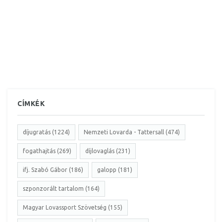
CÍMKÉK
díjugratás (1224)
Nemzeti Lovarda - Tattersall (474)
fogathajtás (269)
díjlovaglás (231)
ifj. Szabó Gábor (186)
galopp (181)
szponzorált tartalom (164)
Magyar Lovassport Szövetség (155)