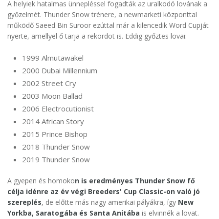
A helyiek hatalmas ünnepléssel fogadták az uralkodó lovának a
győzelmét. Thunder Snow trénere, a newmarketi központtal
működő Saeed Bin Suroor ezúttal már a kilencedik Word Cupját
nyerte, amellyel ő tarja a rekordot is. Eddig győztes lovai:
1999 Almutawakel
2000 Dubai Millennium
2002 Street Cry
2003 Moon Ballad
2006 Electrocutionist
2014 African Story
2015 Prince Bishop
2018 Thunder Snow
2019 Thunder Snow
A gyepen és homoko
n is eredményes Thunder Snow fő
célja idénre az év végi Breeders' Cup Classic-on való jó
szereplés
, de előtte más nagy amerikai pályákra, így
New
Yorkba, Saratogába és Santa Anitába
is elvinnék a lovat.