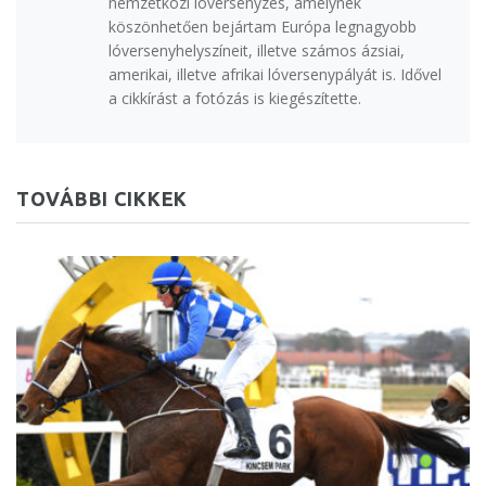
nemzetközi lóversenyzés, amelynek
köszönhetően bejártam Európa legnagyobb
lóversenyhelyszíneit, illetve számos ázsiai,
amerikai, illetve afrikai lóversenypályát is. Idővel
a cikkírást a fotózás is kiegészítette.
TOVÁBBI CIKKEK