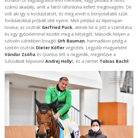
vonalon öt vágtaugrásra lévő meredek, vagy például a hetes
számú akadály, amit a falról ráfordulva kellett meglovagolni. De
volt aki így is kockáztatott, és még ennél is bonyolultabb szűk
fordulatokkal próbált időt nyerni. Mint például az Alpenspan
lovasa, az osztrák
Gerfried Puck
, akinek be is jött a számítása,
és egy győzelemmel kezdte meg a hétvégét. Második helyen a
szlovén színekben lovagló
Urh Bauman
, harmadikon pedig a
szintén osztrák
Dieter Köfler
végeztek. Legjobb magyarként
Vándor Zsófia
és Quintus lett a negyedik, megelőzve a
Szlovákiát képviselő
Andrej Holly
t, és a német
Tobias Bachl
t.