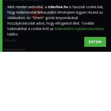
Mint minden weboldal, a
riderline.hu
is használ cookie-kat,
hogy kellemesebb felhasználói élményben legyen részed az
oldalunkon. Az "Értem" gomb lenyomásával
hozzájárulásodat adod, hogy elfogadod őket. További
tudnivalókat a cookie-król az
Adatvédelmi nyilatkozatunkban
találsz.
Rólunk
ÉRTEM
Médiaajánlat
Impresszum
Kapcsolat
Adatvédelmi nyilatkozat
Felhasználási feltételek