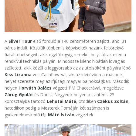
A
Silver Tour
első fordulója 140 centiméteren zajlott, ahol 31
páros indult. Közülük többen is képviselték hazánk feltörekvő
fiatal tehetségeit, akik egytől-egyig remekül helyt álltak ezen a
rendkívül technikás pályán. Mindössze kilenc hibátlan lovaglás
született, akik közül a leggyorsabb az az utolsóként pályára lépő
Kiss Lizanna
volt Cashflow-val, aki az idei évben a második
helyet szerezte meg az ifjúsági magyar bajnokságban. Második
helyen
Horváth Balázs
végzett PM Chaccerával, megelőzve
Zárug Gyulát
és Dorist. Negyedik helyen a szintén U25
korosztályba tartozó
Lehotai Máté
, ötödiken
Czékus Zoltán
,
hatodikon pedig a Mesterek Tornáján két számban is
győzedelmeskedő
ifj. Máté István
végeztek.