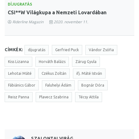
DÍJUGRATÁS
CSI**W Világkupa a Nemzeti Lovardában
Riderline Magazin
2020. november 11.
CÍMKÉK:
díjugratás
Gerfried Puck
Vándor Zsófia
Kiss Lizanna
Horváth Balázs
Zárug Gyula
Lehotai Máté
Czékus Zoltán
ifj. Máté István
Fábiánics Gábor
Faluhelyi Ádám
Bognár Dóra
Reisz Panna
Plavecz Szabrina
Técsy Attila
SZALONTAI VIRÁG