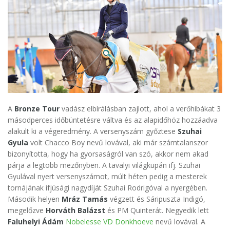
A
Bronze Tour
vadász elbírálásban zajlott, ahol a verőhibákat 3
másodperces időbüntetésre váltva és az alapidőhöz hozzáadva
alakult ki a végeredmény. A versenyszám győztese
Szuhai
Gyula
volt Chacco Boy nevű lovával, aki már számtalanszor
bizonyította, hogy ha gyorsaságról van szó, akkor nem akad
párja a legtöbb mezőnyben. A tavalyi világkupán ifj. Szuhai
Gyulával nyert versenyszámot, múlt héten pedig a mesterek
tornájának ifjúsági nagydíját Szuhai Rodrigóval a nyergében.
Második helyen
Mráz Tamás
végzett és Sáripuszta Indigó,
megelőzve
Horváth Balázst
és PM Quinterát. Negyedik lett
Faluhelyi Ádám
Nobelesse VD Donkhoeve
nevű lovával. A