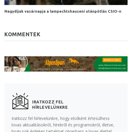
Nagydíjak vasárnapja a lampechtshauseni utánpótlás CSIO-n
KOMMENTEK
IRATKOZZ FEL
HÍRLEVELÜNKRE
Iratkozz fel hírlevelünkre, hogy elsőként értesülhess
lovas aktualitásokról, hírekről és programokról, illetve,
hogy sok érdekes tartalmat olvashass a lovas élettel