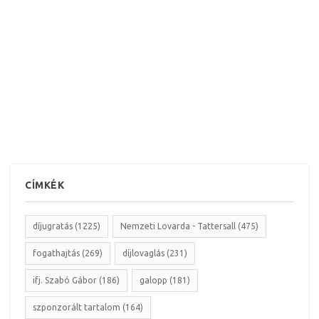
CÍMKÉK
díjugratás (1225)
Nemzeti Lovarda - Tattersall (475)
fogathajtás (269)
díjlovaglás (231)
ifj. Szabó Gábor (186)
galopp (181)
szponzorált tartalom (164)