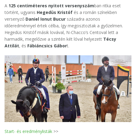
A
125 centiméteres nyitott versenyszám
ban ritka eset
történt, ugyanis
Hegedüs Kristóf
és a román színekben
versenyző
Daniel Ionut Bucur
századra azonos
időeredménnyel értek célba, így megosztoztak a győzelmen.
Hegedüs Kristóf másik lovával, N-Chacco’s Centoval lett a
harmadik, megelőzve a szintén két lóval helyezett
Técsy
Attilát
, és
Fábiáncsics Gábor
t.
Start- és eredménylisták
>>