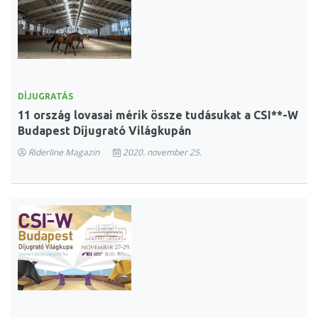
DÍJUGRATÁS
11 ország lovasai mérik össze tudásukat a CSI**-W
Budapest Díjugrató Világkupán
Riderline Magazin
2020. november 25.