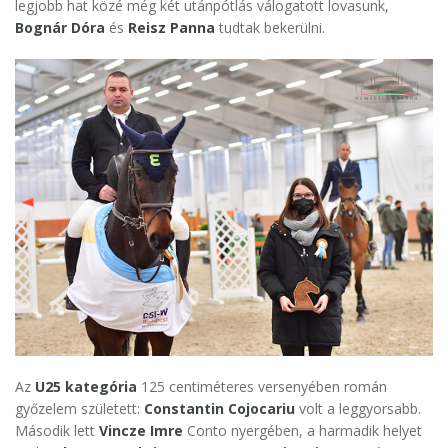
legjobb hat közé még két utánpótlás válogatott lovasunk,
Bognár Dóra
és
Reisz Panna
tudtak bekerülni.
Az
U25 kategória
125 centiméteres versenyében román
győzelem született:
Constantin Cojocariu
volt a leggyorsabb.
Második lett
Vincze Imre
Conto nyergében, a harmadik helyet