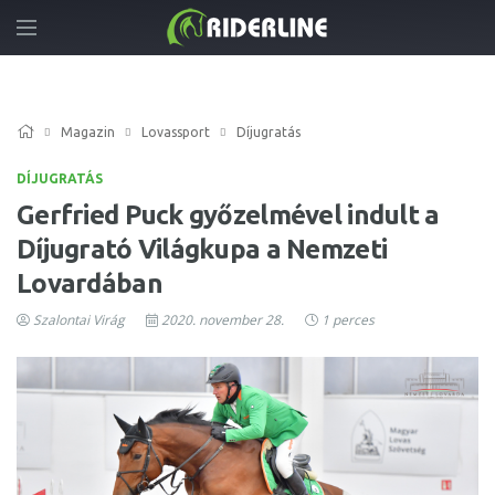
Magazin
Lovassport
Díjugratás
DÍJUGRATÁS
Gerfried Puck győzelmével indult a
Díjugrató Világkupa a Nemzeti
Lovardában
Szalontai Virág
2020. november 28.
1 perces