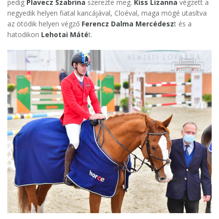
pedig
Plavecz Szabrina
szerezte meg.
Kiss Lizanna
végzett a
negyedik helyen fiatal kancájával, Cloéval, maga mögé utasítva
az ötödik helyen végző
Ferencz Dalma Mercédesz
t és a
hatodikon
Lehotai Máté
t.