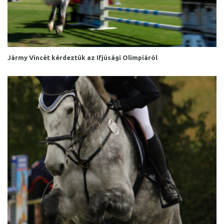
Jármy Vincét kérdeztük az Ifjúsági Olimpiáról