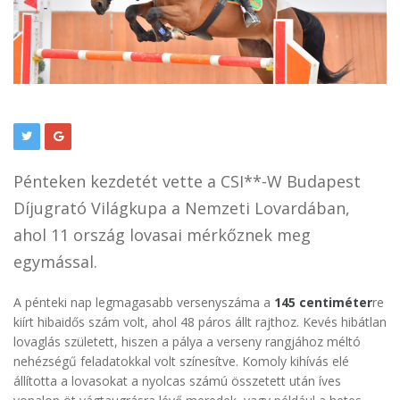
Pénteken kezdetét vette a CSI**-W Budapest
Díjugrató Világkupa a Nemzeti Lovardában,
ahol 11 ország lovasai mérkőznek meg
egymással.
A pénteki nap legmagasabb versenyszáma a
145 centiméter
re
kiírt hibaidős szám volt, ahol 48 páros állt rajthoz. Kevés hibátlan
lovaglás született, hiszen a pálya a verseny rangjához méltó
nehézségű feladatokkal volt színesítve. Komoly kihívás elé
állította a lovasokat a nyolcas számú összetett után íves