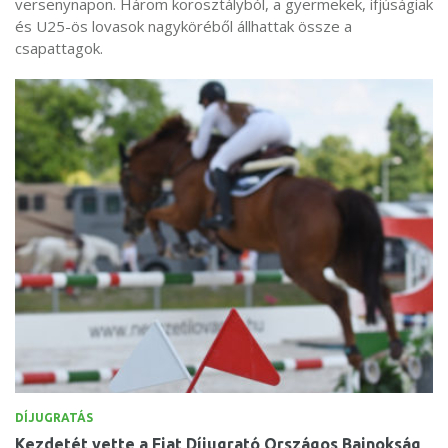
versenynapon. Három korosztályból, a gyermekek, ifjúságiak
és U25-ös lovasok nagyköréből állhattak össze a
csapattagok.
DÍJUGRATÁS
Kezdetét vette a Fiat Díjugrató Országos Bajnokság