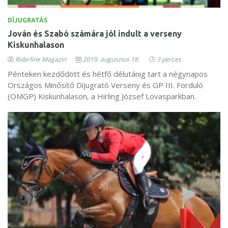
DÍJUGRATÁS
Jován és Szabó számára jól indult a verseny
Kiskunhalason
Riderline Magazin
2019. augusztus 18.
3 perces
Pénteken kezdődött és hétfő délutánig tart a négynapos
Országos Minősítő Díjugrató Verseny és GP III. Forduló
(OMGP) Kiskunhalason, a Hirling József Lovasparkban.