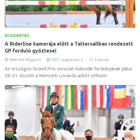
DÍJUGRATÁS
A Riderline kamerája előtt a Tattersallban rendezett
GP forduló győztesei
Riderline Magazin
2021. augusztus 5.
3 perces
Az országos Grand Prix sorozat második fordulójának július
28-31. között a Nemzeti Lovarda adott otthont.