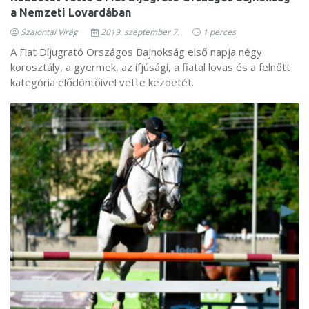
a Nemzeti Lovardában
Szalontai Virág
2019. szeptember 7.
1 perces
A Fiat Díjugrató Országos Bajnokság első napja négy
korosztály, a gyermek, az ifjúsági, a fiatal lovas és a felnőtt
kategória elődöntőivel vette kezdetét.