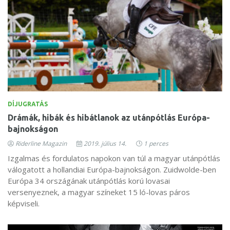
DÍJUGRATÁS
Drámák, hibák és hibátlanok az utánpótlás Európa-
bajnokságon
Riderline Magazin
2019. július 14.
1 perces
Izgalmas és fordulatos napokon van túl a magyar utánpótlás
válogatott a hollandiai Európa-bajnokságon. Zuidwolde-ben
Európa 34 országának utánpótlás korú lovasai
versenyeznek, a magyar színeket 15 ló-lovas páros
képviseli.