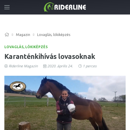
Magazin
Lovaglás, lókiképzés
LOVAGLÁS, LÓKIKÉPZÉS
Karanténkihívás lovasoknak
Riderline Magazin
2020. április 24.
1 perces