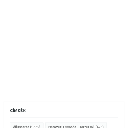
CÍMKÉK
díjugratás (1225)
Nemzeti Lovarda - Tattersall (475)