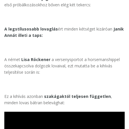
első próbálkozásokhoz bőven elég két tekercs:
A legstílusosabb lovaglás
ért minden kétséget kizáróan
Janik
Annát illeti a taps:
A német
Lisa Röckener
a versenysportot a horsemanshippel
összekapcsolva dolgozik lovaival, ezt mutatta be a kihívás
teljesítése során is:
Ez a kihívás azonban
szakágaktól teljesen független
,
minden lovas bátran belevághat: