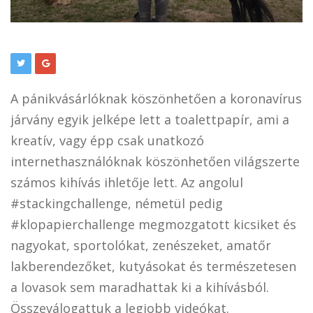
A pánikvásárlóknak köszönhetően a koronavírus
járvány egyik jelképe lett a toalettpapír, ami a
kreatív, vagy épp csak unatkozó
internethasználóknak köszönhetően világszerte
számos kihívás ihletője lett. Az angolul
#stackingchallenge, németül pedig
#klopapierchallenge megmozgatott kicsiket és
nagyokat, sportolókat, zenészeket, amatőr
lakberendezőket, kutyásokat és természetesen
a lovasok sem maradhattak ki a kihívásból.
Összeválogattuk a legjobb videókat.