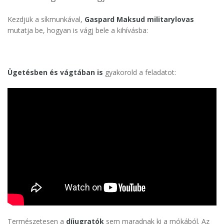
Kezdjük a síkmunkával,
Gaspard Maksud militarylovas
mutatja be, hogyan is vágj bele a kihívásba:
Ügetésben és vágtában is
gyakorold a feladatot:
Természetesen a
díjugratók
sem maradnak ki a mókából. Az