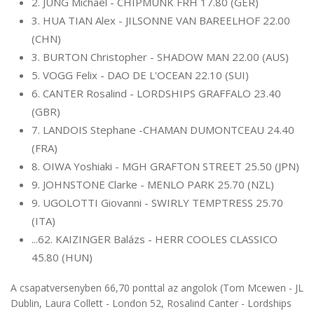
2. JUNG Michael - CHIPMUNK FRH 17.80 (GER)
3. HUA TIAN Alex - JILSONNE VAN BAREELHOF 22.00
(CHN)
3. BURTON Christopher - SHADOW MAN 22.00 (AUS)
5. VOGG Felix - DAO DE L'OCEAN 22.10 (SUI)
6. CANTER Rosalind - LORDSHIPS GRAFFALO 23.40
(GBR)
7. LANDOIS Stephane -CHAMAN DUMONTCEAU 24.40
(FRA)
8. OIWA Yoshiaki - MGH GRAFTON STREET 25.50 (JPN)
9. JOHNSTONE Clarke - MENLO PARK 25.70 (NZL)
9. UGOLOTTI Giovanni - SWIRLY TEMPTRESS 25.70
(ITA)
...62. KAIZINGER Balázs - HERR COOLES CLASSICO
45.80 (HUN)
A csapatversenyben 66,70 ponttal az angolok (Tom Mcewen - JL
Dublin, Laura Collett - London 52, Rosalind Canter - Lordships