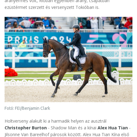
aranyérmes volt, Rióban egyéniben arany, csapatban
ezüstérmet szerzett és versenyzett Tokióban is.
Fotó: FEI/Benjamin Clark
Holtverseny alakult ki a harmadik helyen az ausztrál
Christopher Burton
- Shadow Man és a kínai
Alex Hua Tian
-
Jilsonne Van Bareelhof párosok között. Alex Hua Tian Kína első