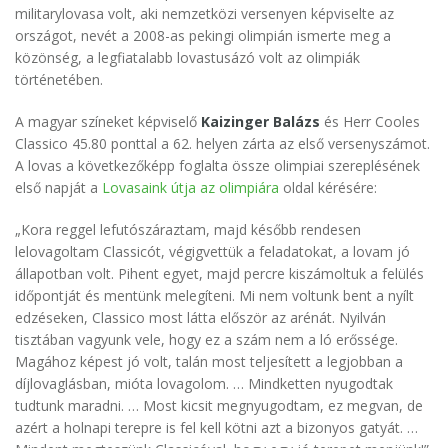
militarylovasa volt, aki nemzetközi versenyen képviselte az
országot, nevét a 2008-as pekingi olimpián ismerte meg a
közönség, a legfiatalabb lovastusázó volt az olimpiák
történetében.
A magyar színeket képviselő
Kaizinger Balázs
és Herr Cooles
Classico 45.80 ponttal a 62. helyen zárta az első versenyszámot.
A lovas a következőképp foglalta össze olimpiai szereplésének
első napját a
Lovasaink útja az olimpiára
oldal kérésére:
„Kora reggel lefutószáraztam, majd később rendesen
lelovagoltam Classicót, végigvettük a feladatokat, a lovam jó
állapotban volt. Pihent egyet, majd percre kiszámoltuk a felülés
időpontját és mentünk melegíteni. Mi nem voltunk bent a nyílt
edzéseken, Classico most látta először az arénát. Nyilván
tisztában vagyunk vele, hogy ez a szám nem a ló erőssége.
Magához képest jó volt, talán most teljesített a legjobban a
díjlovaglásban, mióta lovagolom. … Mindketten nyugodtak
tudtunk maradni. … Most kicsit megnyugodtam, ez megvan, de
azért a holnapi terepre is fel kell kötni azt a bizonyos gatyát. …