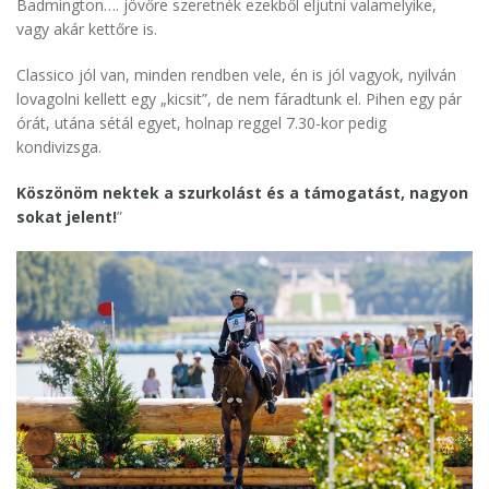
Badmington…. jövőre szeretnék ezekből eljutni valamelyike,
vagy akár kettőre is.
Classico jól van, minden rendben vele, én is jól vagyok, nyilván
lovagolni kellett egy „kicsit”, de nem fáradtunk el. Pihen egy pár
órát, utána sétál egyet, holnap reggel 7.30-kor pedig
kondivizsga.
Köszönöm nektek a szurkolást és a támogatást, nagyon
sokat jelent!
”