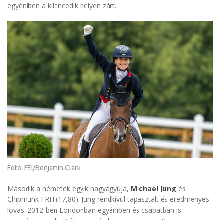
egyéniben a kilencedik helyen zárt.
Fotó: FEI/Benjamin Clark
Második a németek egyik nagyágyúja,
Michael Jung
és
Chipmunk FRH (17,80). Jung rendkívül tapasztalt és eredményes
lovas. 2012-ben Londonban egyéniben és csapatban is