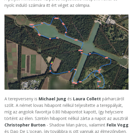
nyolc induló számára itt ért véget az olimpia.
A terepverseny is
Michael Jung
és
Laura Collett
párharcáról
szólt. A német lovas hibapont nélkül teljesítette a tereppályát,
míg az angolok favoritja 0.80 hibapontot kapott, így helycsere
történt az élen. Szintén hibapont nélkül zárta a napot az ausztrál
Christopher Burton
- Shadow Man páros, valamint
Felix Vogg
és Dao De L'ocean, így továbbra is ott vannak az élmezőnyben.