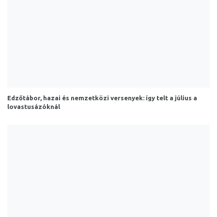
Edzőtábor, hazai és nemzetközi versenyek: így telt a július a
lovastusázóknál