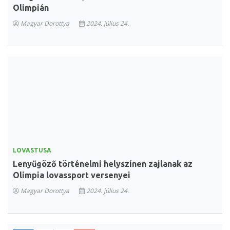
Olimpián
Magyar Dorottya
2024. július 24.
LOVASTUSA
Lenyűgöző történelmi helyszínen zajlanak az
Olimpia lovassport versenyei
Magyar Dorottya
2024. július 24.