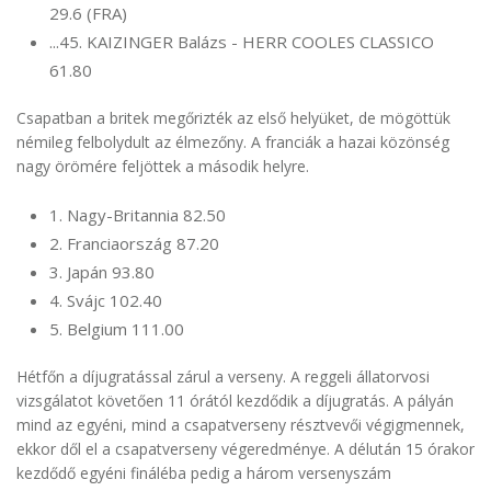
29.6 (FRA)
...45. KAIZINGER Balázs - HERR COOLES CLASSICO
61.80
Csapatban a britek megőrizték az első helyüket, de mögöttük
némileg felbolydult az élmezőny. A franciák a hazai közönség
nagy örömére feljöttek a második helyre.
1. Nagy-Britannia 82.50
2. Franciaország 87.20
3. Japán 93.80
4. Svájc 102.40
5. Belgium 111.00
Hétfőn a díjugratással zárul a verseny. A reggeli állatorvosi
vizsgálatot követően 11 órától kezdődik a díjugratás. A pályán
mind az egyéni, mind a csapatverseny résztvevői végigmennek,
ekkor dől el a csapatverseny végeredménye. A délután 15 órakor
kezdődő egyéni fináléba pedig a három versenyszám