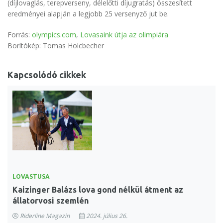
(díjlovaglás, terepverseny, délelőtti díjugratás) összesített
eredményei alapján a legjobb 25 versenyző jut be.
Forrás:
olympics.com
,
Lovasaink útja az olimpiára
Borítókép: Tomas Holcbecher
Kapcsolódó cikkek
LOVASTUSA
Kaizinger Balázs lova gond nélkül átment az
állatorvosi szemlén
Riderline Magazin
2024. július 26.