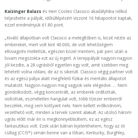
Kaizinger Balazs
és Herr Cooles Classico akadályhiba nélkül
teljesítette a pályát, időtúllépésért viszont 16 hibapontot kaptak,
ezzel eredményük 61.80 pont.
„Kiváló állapotban volt Classico a melegítőben is, kicsit nézte az
embereket, mert volt kint 40.000, de volt lehetőségem
ellovagolni mellettük, egészen közel mentem, pár perc után a
lovam megszokta ezt az új ingert. A tereppályát nagyon-nagyon
jól kezdte, a 28 ugrásból egyetlen egy volt, amit szebben meg
lehetett volna oldani, de az is sikerült. Classico végig partner volt
és az egész pálya alatt megfelelő fizikai és mentális állapotot
mutatott. Nagyon-nagyon meg vagyok vele elégedve. … Nem
gondolkodott, végig koncentrált, az emberek ordítottak,
visítottak, eszméletlen hangulat volt, több tízezer emberről
beszélek, meg sem kottyant neki. Nem kellett erőlködnöm,
vezethető volt, minden a tervek szerint alakult. Az utolsó három
ugrás előtt már én is megkönnyebbültem, ez az egész
fantasztikus volt. Ezek után bátran kijelenthetem, hogy az öt
csillag (CCI5*) simán benne van a lóban, Kentucky, Burghley,