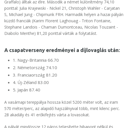
Graffalo) álltak az élre. Második a német különítmény 74,10
ponttal: Julia Krajewski - Nickel 21, Christoph Wahler - Carjatan
S, Michael Jung - Chipmunk FRH. Harmadik helyen a hazai pályán
küzdő franciák (Karim Florent Laghouag - Triton Fontaine,
Stephane Landois - Chaman Dumontceau, Nicolas Touzaint -
Diabolo Menthe) 81,20 ponttal várták a folytatást.
A csapatverseny eredményei a díjlovaglás után:
1. Nagy-Britannia 66.70
2. Németország 74.10
3. Franciaország 81.20
4. Új-Zéland 83.00
5. Japán 87.40
A vasárnapi tereppálya hossza közel 5200 méter volt, az iram
570 méter/perc, az alapidő hajszálnyival több, mint kilenc perc.
28 akadály és 41 erőkifejtés várta a lovasokat.
A pályát mindössze 12 páros teljesítette hibapont nélkül és