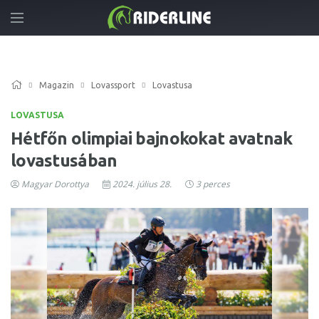
Magazin
Lovassport
Lovastusa
LOVASTUSA
Hétfőn olimpiai bajnokokat avatnak
lovastusában
Magyar Dorottya
2024. július 28.
3 perces