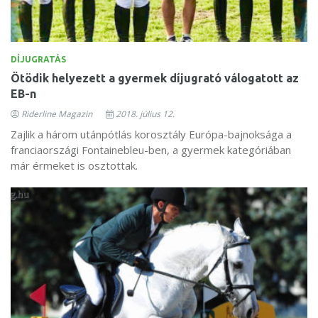
DÍJUGRATÁS
Ötödik helyezett a gyermek díjugrató válogatott az
EB-n
Riderline Magazin
2018. július 12.
Zajlik a három utánpótlás korosztály Európa-bajnoksága a
franciaországi Fontainebleu-ben, a gyermek kategóriában
már érmeket is osztottak.