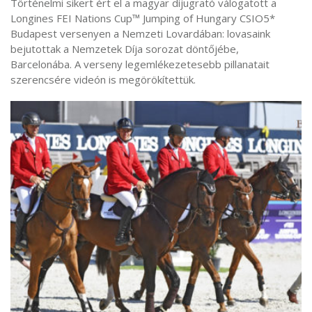
Történelmi sikert ért el a magyar díjugrató válogatott a
Longines FEI Nations Cup™ Jumping of Hungary CSIO5*
Budapest versenyen a Nemzeti Lovardában: lovasaink
bejutottak a Nemzetek Díja sorozat döntőjébe,
Barcelonába. A verseny legemlékezetesebb pillanatait
szerencsére videón is megörökítettük.