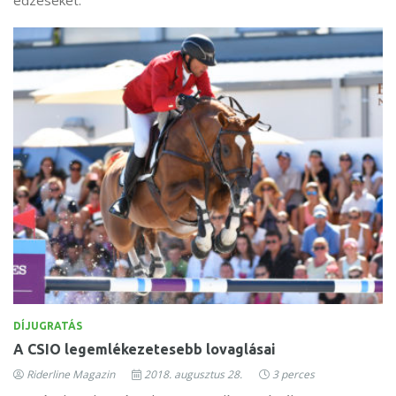
DÍJUGRATÁS
A CSIO legemlékezetesebb lovaglásai
Riderline Magazin
2018. augusztus 28.
3 perces