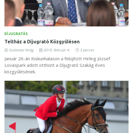
DÍJUGRATÁS
Teltház a Díjugrató Közgyűlésen
Szalontai Virág
2019. február 4.
3 perces
Január 26-án Kiskunhalason a felújított Hirling József
Lovaspark adott otthont a Díjugrató Szakág éves
közgyűlésének.