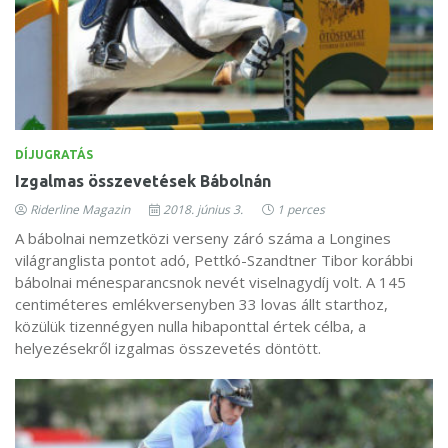
DÍJUGRATÁS
Izgalmas összevetések Bábolnán
Riderline Magazin
2018. június 3.
1 perces
A bábolnai nemzetközi verseny záró száma a Longines
világranglista pontot adó, Pettkó-Szandtner Tibor korábbi
bábolnai ménesparancsnok nevét visel​nagydíj volt. A 145
centiméteres emlékversenyben 33 lovas állt starthoz,
közülük tizennégyen nulla hibaponttal értek célba, a
helyezésekről izgalmas összevetés döntött.​