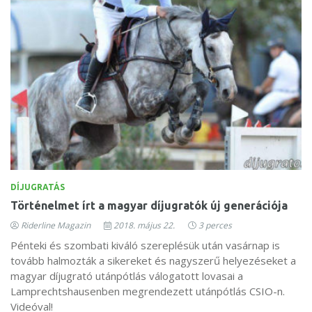
DÍJUGRATÁS
Történelmet írt a magyar díjugratók új generációja
Riderline Magazin
2018. május 22.
3 perces
​Pénteki és szombati kiváló szereplésük után vasárnap is
tovább halmozták a sikereket és nagyszerű helyezéseket a
magyar díjugrató utánpótlás válogatott lovasai a
Lamprechtshausenben megrendezett utánpótlás CSIO-n.
Videóval!