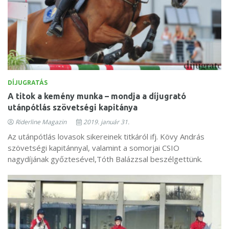
DÍJUGRATÁS
A titok a kemény munka – mondja a díjugrató
utánpótlás szövetségi kapitánya
Riderline Magazin
2019. január 31.
Az utánpótlás lovasok sikereinek titkáról ifj. Kövy András
szövetségi kapitánnyal, valamint a somorjai CSIO
nagydíjának győztesével,Tóth Balázzsal beszélgettünk.