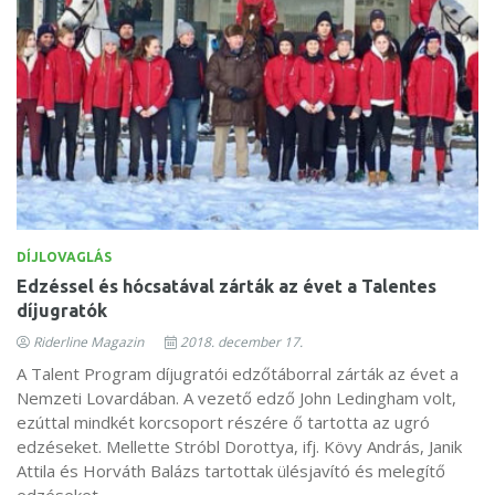
DÍJLOVAGLÁS
Edzéssel és hócsatával zárták az évet a Talentes
díjugratók
Riderline Magazin
2018. december 17.
A Talent Program díjugratói edzőtáborral zárták az évet a
Nemzeti Lovardában. A vezető edző John Ledingham volt,
ezúttal mindkét korcsoport részére ő tartotta az ugró
edzéseket. Mellette Stróbl Dorottya, ifj. Kövy András, Janik
Attila és Horváth Balázs tartottak ülésjavító és melegítő
edzéseket.