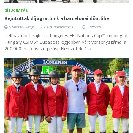
DÍJUGRATÁS
Bejutottak díjugratóink a barcelonai döntőbe
Szalontai Virág
2018. augusztus 13.
3 perces
Teltház előtt zajlott a Longines FEI Nations Cup™ Jumping of
Hungary CSIO5* Budapest legjobban várt versenyszáma, a
200.000 euró összdíjazású Nemzetek Díja.