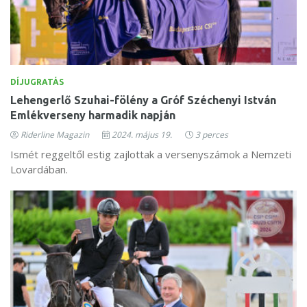
DÍJUGRATÁS
Lehengerlő Szuhai-fölény a Gróf Széchenyi István
Emlékverseny harmadik napján
Riderline Magazin
2024. május 19.
3 perces
Ismét reggeltől estig zajlottak a versenyszámok a Nemzeti
Lovardában.