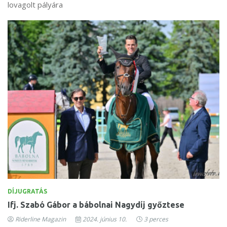
lovagolt pályára
DÍJUGRATÁS
Ifj. Szabó Gábor a bábolnai Nagydíj győztese
Riderline Magazin
2024. június 10.
3 perces