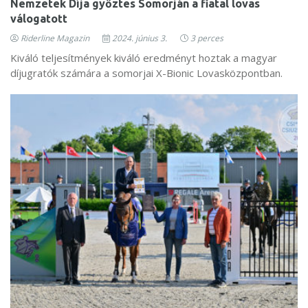
Nemzetek Díja győztes Somorján a fiatal lovas
válogatott
Riderline Magazin
2024. június 3.
3 perces
Kiváló teljesítmények kiváló eredményt hoztak a magyar
díjugratók számára a somorjai X-Bionic Lovasközpontban.