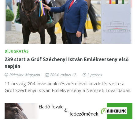
DÍJUGRATÁS
239 start a Gróf Széchenyi István Emlékverseny első
napján
Riderline Magazin
2024. május 17.
3 perces
11 ország 204 lovasának részvételével kezdetét vette a
Gróf Széchenyi István Emlékverseny a Nemzeti Lovardában.