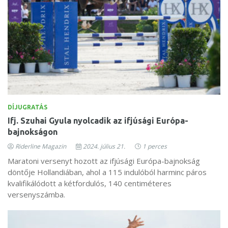
DÍJUGRATÁS
Ifj. Szuhai Gyula nyolcadik az ifjúsági Európa-
bajnokságon
Riderline Magazin
2024. július 21.
1 perces
Maratoni versenyt hozott az ifjúsági Európa-bajnokság
döntője Hollandiában, ahol a 115 indulóból harminc páros
kvalifikálódott a kétfordulós, 140 centiméteres
versenyszámba.