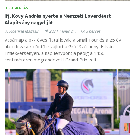
DÍJUGRATÁS
Ifj. Kövy András nyerte a Nemzeti Lovardáért
Alapítvány nagydíját
Riderline Magazin
2024. május 21.
3 perces
Vasárnap a 6-7 éves fiatal lovak, a Small Tour és a 25 év
alatti lovasok döntője zajlott a Gróf Széchenyi István
Emlékversenyen, a nap fénypontja pedig a 1450
centiméteren megrendezett Grand Prix volt.