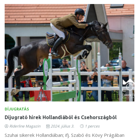
DÍJUGRATÁS
Díjugrató hírek Hollandiából és Csehországból
Riderline Magazin
2024. július 3.
1 perces
Szuhai sikerek Hollandiában; ifj. Szabó és Kövy Prágában