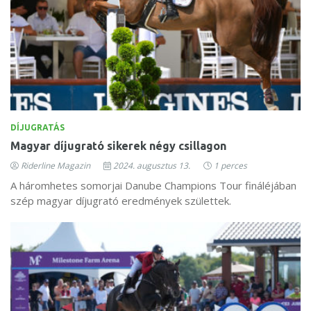
DÍJUGRATÁS
Magyar díjugrató sikerek négy csillagon
Riderline Magazin
2024. augusztus 13.
1 perces
A háromhetes somorjai Danube Champions Tour fináléjában
szép magyar díjugrató eredmények születtek.