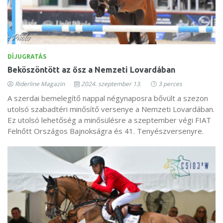
DÍJUGRATÁS
Beköszöntött az ősz a Nemzeti Lovardában
Riderline Magazin
2024. szeptember 13.
3 perces
A szerdai bemelegítő nappal négynaposra bővült a szezon
utolsó szabadtéri minősítő versenye a Nemzeti Lovardában.
Ez utolsó lehetőség a minősülésre a szeptember végi FIAT
Felnőtt Országos Bajnokságra és 41. Tenyészversenyre.