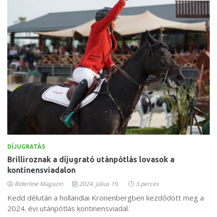
DÍJUGRATÁS
Brillíroznak a díjugrató utánpótlás lovasok a
kontinensviadalon
Riderline Magazin
2024. július 19.
3 perces
Kedd délután a hollandiai Kronenbergben kezdődött meg a
2024. évi utánpótlás kontinensviadal.