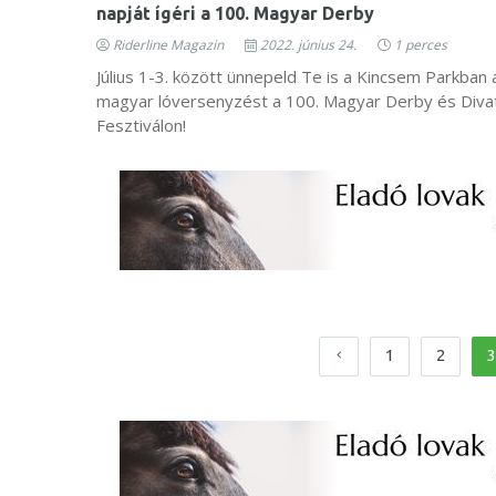
napját ígéri a 100. Magyar Derby
Riderline Magazin
2022. június 24.
1 perces
Július 1-3. között ünnepeld Te is a Kincsem Parkban 
magyar lóversenyzést a 100. Magyar Derby és Diva
Fesztiválon!
1
2
3