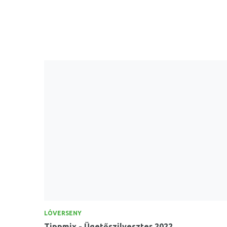
LÓVERSENY
Tippmix - Ügetőszilveszter 2022