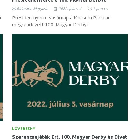
Riderline Magazin
2022. július 4.
1 perces
én
Presidentnyerte vasárnap a Kincsem Parkban
megrendezett 100. Magyar Derbyt.
LÓVERSENY
Szerencsejáték Zrt. 100. Magyar Derby és Divat