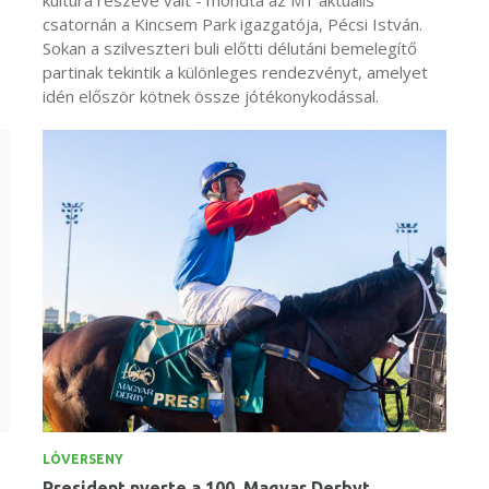
csatornán a Kincsem Park igazgatója, Pécsi István.
Sokan a szilveszteri buli előtti délutáni bemelegítő
partinak tekintik a különleges rendezvényt, amelyet
idén először kötnek össze jótékonykodással.
LÓVERSENY
President nyerte a 100. Magyar Derbyt