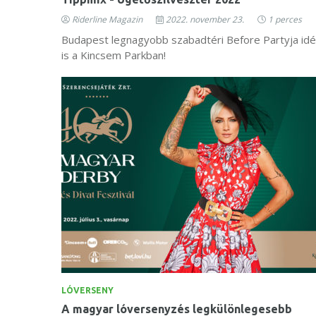
Riderline Magazin
2022. november 23.
1 perces
Budapest legnagyobb szabadtéri Before Partyja id
is a Kincsem Parkban!
LÓVERSENY
A magyar lóversenyzés legkülönlegesebb