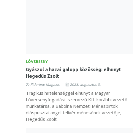
LÓVERSENY
Gyászol a hazai galopp közösség: elhunyt
Hegedűs Zsolt
Riderline Magazin
2023. augusztus 8.
Tragikus hirtelenséggel elhunyt a Magyar
Lóversenyfogadást-szervező Kft. korábbi vezető
munkatársa, a Bábolna Nemzeti Ménesbirtok
dióspusztai angol telivér ménesének vezetője,
Hegedűs Zsolt.