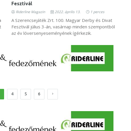
Fesztivál
Riderline Magazin
2022. április 13.
1 perces
a
A Szerencsejáték Zrt. 100. Magyar Derby és Divat
t
Fesztivál július 3-án, vasárnap minden szempontból
az év lóversenyeseményének ígérkezik.
4
5
6