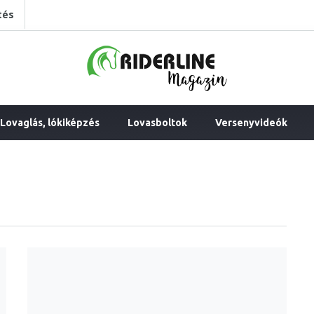
tés
Lovaglás, lókiképzés
Lovasboltok
Versenyvideók