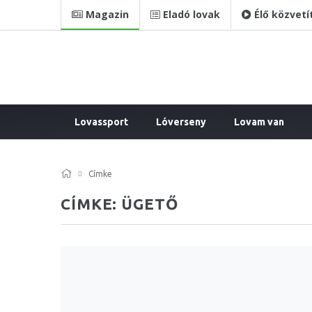
Magazin
Eladó lovak
Élő közvetí
Lovassport
Lóverseny
Lovam van
Címke
CÍMKE: ÜGETŐ