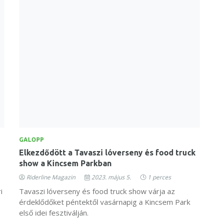
GALOPP
Elkezdődött a Tavaszi lóverseny és food truck
show a Kincsem Parkban
Riderline Magazin
2023. május 5.
1 perces
i
Tavaszi lóverseny és food truck show várja az
érdeklődőket péntektől vasárnapig a Kincsem Park
első idei fesztiválján.