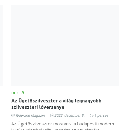
ÜGETŐ
Az Ügetőszilveszter a világ legnagyobb
szilveszteri lóversenye
Riderline Magazin
2022. december 8.
1 perces
Az Ügetőszilveszter mostanra a budapesti modern
kultúra részévé vált - mondta az M1 aktuális