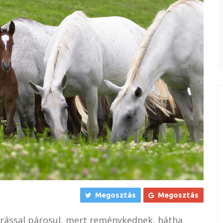
Megosztás
Megosztás
árással párosul, mert reménykednek, hátha