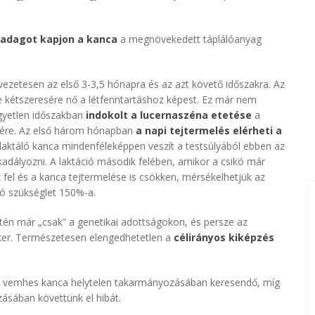
yadagot kapjon a kanca
a megnövekedett táplálóanyag
vezetesen az első 3-3,5 hónapra és az azt követő időszakra. Az
e kétszeresére nő a létfenntartáshoz képest. Ez már nem
egyetlen időszakban
indokolt a lucernaszéna etetése
a
ésére. Az első három hónapban
a napi tejtermelés elérheti a
 laktáló kanca mindenféleképpen veszít a testsúlyából ebben az
kadályozni. A laktáció második felében, amikor a csikó már
fel és a kanca tejtermelése is csökken, mérsékelhetjük az
tó szükséglet 150%-a.
tén már „csak” a genetikai adottságokon, és persze az
siker. Természetesen elengedhetetlen a
célirányos kiképzés
a vemhes kanca helytelen takarmányozásában keresendő, míg
zásában követtünk el hibát.