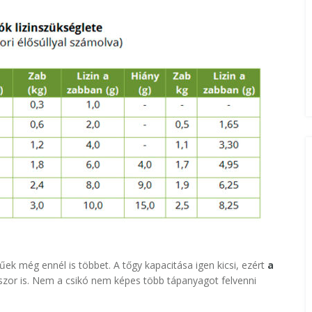
űek még ennél is többet. A tőgy kapacitása igen kicsi, ezért
a
szor is. Nem a csikó nem képes több tápanyagot felvenni