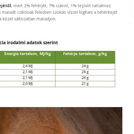
ejétől
, mert 2% fehérjét, 7% cukrot, 1% tejzsírt tartalmaz.
 maradt csikónak felesben szokás vízzel hígítani a tehéntejet
a közel változatlan maradjon.