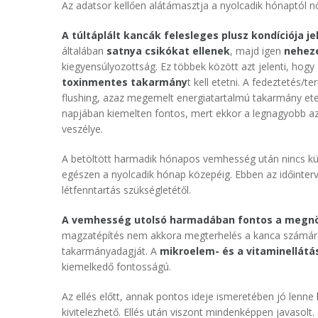
Az adatsor kellően alátámasztja a nyolcadik hónaptól n
A túltáplált kancák felesleges plusz kondíciója j
általában
satnya csikókat ellenek
, majd igen
nehez
kiegyensúlyozottság. Ez többek között azt jelenti, hogy
toxinmentes takarmány
t kell etetni. A fedeztetés/
flushing, azaz megemelt energiatartalmú takarmány et
napjában kiemelten fontos, mert ekkor a legnagyobb az 
veszélye.
A betöltött harmadik hónapos vemhesség után nincs kü
egészen a nyolcadik hónap közepéig. Ebben az időinterv
létfenntartás szükségletétől.
A vemhesség utolsó harmadában fontos a megnöv
magzatépítés nem akkora megterhelés a kanca számár
takarmányadagját. A
mikroelem- és a vitaminellátá
kiemelkedő fontosságú.
Az ellés előtt, annak pontos ideje ismeretében jó lenne
kivitelezhető. Ellés után viszont mindenképpen javasolt