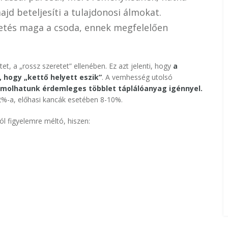
jd beteljesíti a tulajdonosi álmokat.
etés maga a csoda, ennek megfelelően
t, a „rossz szeretet” ellenében. Ez azt jelenti, hogy
a
 hogy „kettő helyett eszik”
. A vemhesség utolsó
ámolhatunk érdemleges többlet táplálóanyag igénnyel.
12%-a, előhasi kancák esetében 8-10%.
 figyelemre méltó, hiszen: