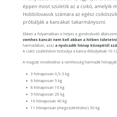
éppen most születik az a csikó, amelyik ma
Hobbilovasok számára az egész csikószül
próbálják a kancákat takarmányozni.
Ebben a folyamatban is helyes a gondoskodó állatszerete
vemhes kancát nem kell abban a hitben túletetni,
harmadában, azaz
a nyolcadik hónap közepétől sz
A csikó születéskori testsúlya a kanca élősúlyának 10-
A magzat növekedése a vemhesség harmadik hónapjától
3 hónaposan 0,5-5 kg
6 hónaposan 5 kg
8 hónaposan 10 kg
9 hónaposan 20 kg
10 hónaposan 40 kg
11 hónaposan (megszületéskor) 50 kg