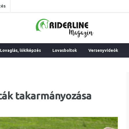
tés
Lovaglás, lókiképzés
Lovasboltok
Versenyvideók
cák takarmányozása