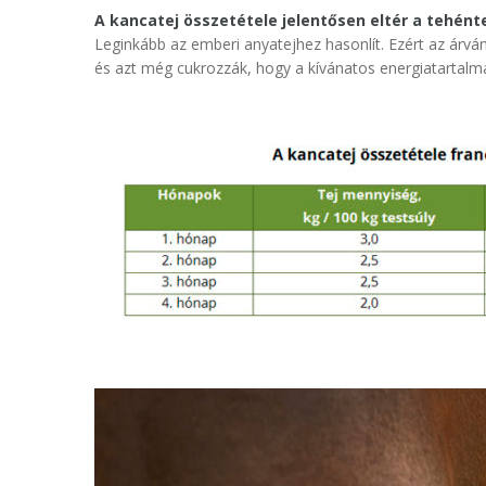
A kancatej összetétele jelentősen eltér a tehént
Leginkább az emberi anyatejhez hasonlít. Ezért az árván
és azt még cukrozzák, hogy a kívánatos energiatartalm