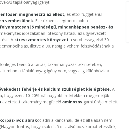
övekvő táplálóanyag igényt.
elentősen megnehezíti az ellést
, és ettől függetlenül
en vemhesülnek
. Esetükben is legfontosabb a
folyamatosan jó minőségű, mindenképpen penész- és
termékenyítés időszakában jótékony hatású az úgynevezett
etése. A
stresszmentes környezet
a vemhesség első 30
embrióelhalás, illetve a 90. napig a vehem felszívódásának a
lönleges teendő a tartás, takarmányozás tekintetében,
allumban a táplálóanyag igény nem, vagy alig különbözik a
ekedett fehérje és kalcium szükséglet kielégítése
.
A
a, hogy ezért 10-20%-nál nagyobb mértékben megemeljük
s
az etetett takarmány megfelelő
aminosav
garnitúrája mellett
korpás-ivós abrak
ot adni a kancának, de ez általában nem
. (Nagyon fontos, hogy csak első osztályú búzakorpát etessünk,