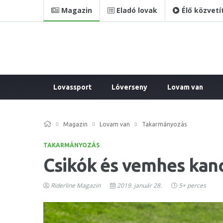
Magazin
Eladó lovak
Élő közvetí
Lovassport
Lóverseny
Lovam van
Magazin
Lovam van
Takarmányozás
TAKARMÁNYOZÁS
Csikók és vemhes kan
Riderline Magazin
2019. január 28.
5+ perces