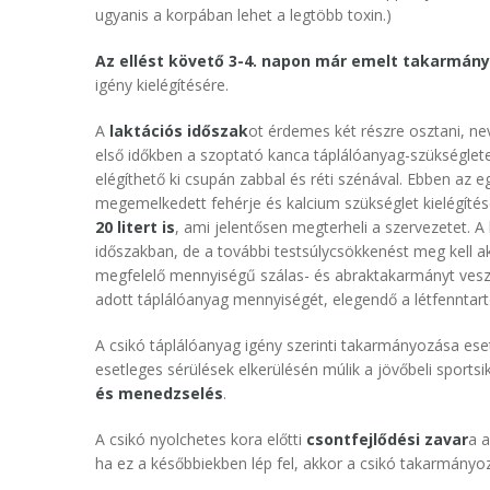
ugyanis a korpában lehet a legtöbb toxin.)
Az ellést követő 3-4. napon már emelt takarmán
igény kielégítésére.
A
laktációs időszak
ot érdemes két részre osztani, ne
első időkben a szoptató kanca táplálóanyag-szükséglet
elégíthető ki csupán zabbal és réti szénával. Ebben az 
megemelkedett fehérje és kalcium szükséglet kielégít
20 litert is
, ami jelentősen megterheli a szervezetet. A
időszakban, de a további testsúlycsökkenést meg kell a
megfelelő mennyiségű szálas- és abraktakarmányt vesz 
adott táplálóanyag mennyiségét, elegendő a létfenntar
A csikó táplálóanyag igény szerinti takarmányozása ese
esetleges sérülések elkerülésén múlik a jövőbeli sport
és menedzselés
.
A csikó nyolchetes kora előtti
csontfejlődési zavar
a 
ha ez a későbbiekben lép fel, akkor a csikó takarmányo