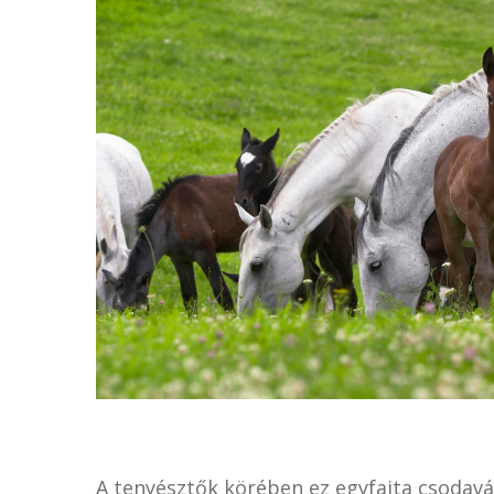
A tenyésztők körében ez egyfajta csodav