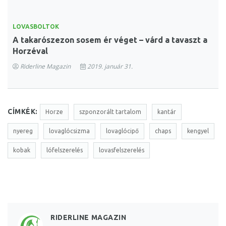
LOVASBOLTOK
A takarószezon sosem ér véget – várd a tavaszt a
Horzéval
Riderline Magazin
2019. január 31.
CÍMKÉK:
Horze
szponzorált tartalom
kantár
nyereg
lovaglócsizma
lovaglócipő
chaps
kengyel
kobak
lófelszerelés
lovasfelszerelés
RIDERLINE MAGAZIN