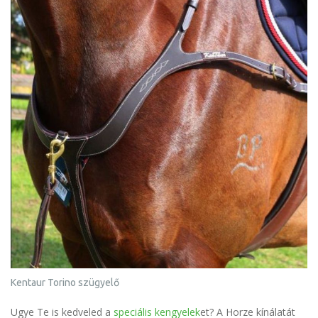
Kentaur Torino szügyelő
Ugye Te is kedveled a
speciális kengyelek
et? A Horze kínálatát