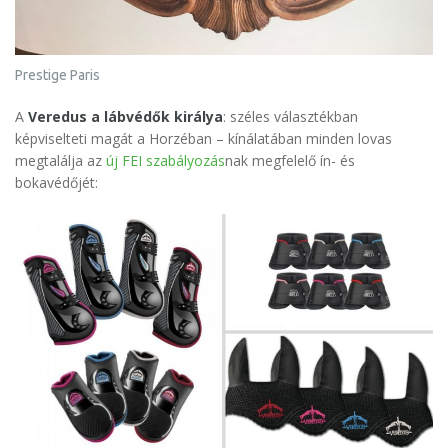
Prestige Paris
A
Veredus
a lábvédők királya
: széles választékban
képviselteti magát a Horzéban – kínálatában minden lovas
megtalálja az
új FEI szabályozás
nak megfelelő ín- és
bokavédőjét: