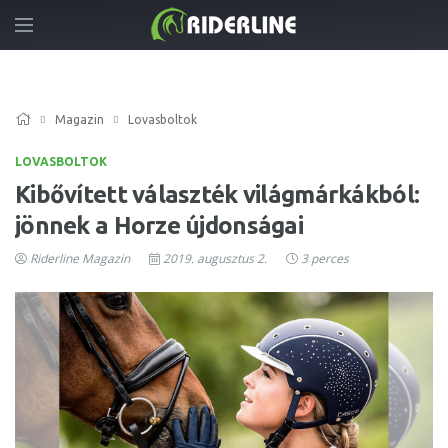
Magazin
Lovasboltok
LOVASBOLTOK
Kibővített választék világmárkákból:
jönnek a Horze újdonságai
Riderline Magazin
2019. augusztus 2.
3 perces