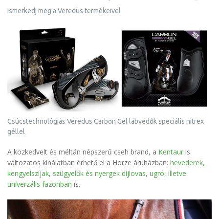
Ismerkedj meg a Veredus termékeivel
Csúcstechnológiás Veredus Carbon Gel lábvédők speciális nitrex
géllel
A közkedvelt és méltán népszerű cseh brand, a
Kentaur
is
változatos kínálatban érhető el a Horze áruházban:
hevederek,
kengyelszíjak, szügyelők és nyergek díjlovas, ugró, illetve
univerzális fazonban
is.