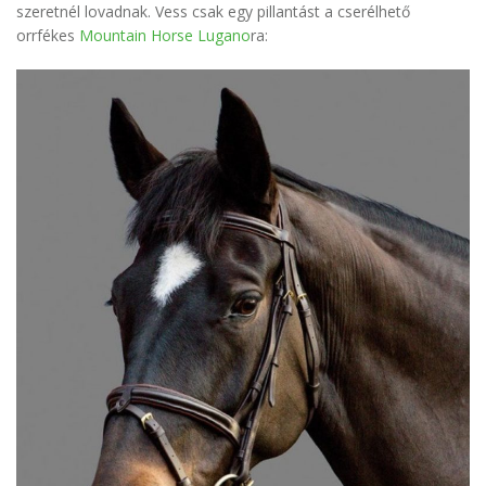
szeretnél lovadnak. Vess csak egy pillantást a cserélhető
orrfékes
Mountain Horse Lugano
ra: