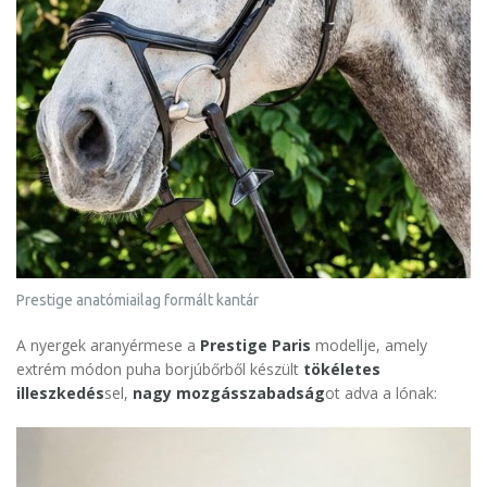
Prestige anatómiailag formált kantár
A nyergek aranyérmese a
Prestige Paris
modellje, amely
extrém módon puha borjúbőrből készült
tökéletes
illeszkedés
sel,
nagy mozgásszabadság
ot adva a lónak: