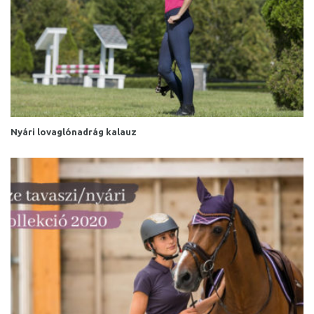
Nyári lovaglónadrág kalauz