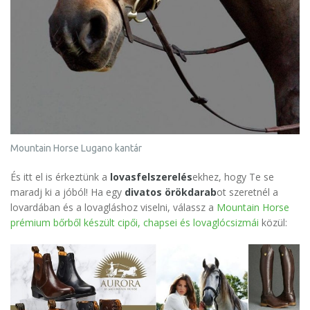
Mountain Horse Lugano kantár
És itt el is érkeztünk a
lovasfelszerelés
ekhez, hogy Te se
maradj ki a jóból! Ha egy
divatos
örökdarab
ot szeretnél a
lovardában és a lovagláshoz viselni, válassz a
Mountain Horse
prémium bőrből készült cipői, chapsei és lovaglócsizmái
közül: