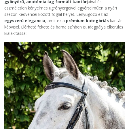
gyönyörű, anatómiailag formált kantár
jaival és
eszméletlen kényelmes ugrónyergeivel egyértelműen a nyári
szezon kedvencei között foglal helyet. Lenyűgöző ez az
egyszerű elegancia
, amit ez a
prémium kategóriás
kantár
képvisel. Elérhető fekete és barna színben is, idegpálya elkerülős
kialakítással: