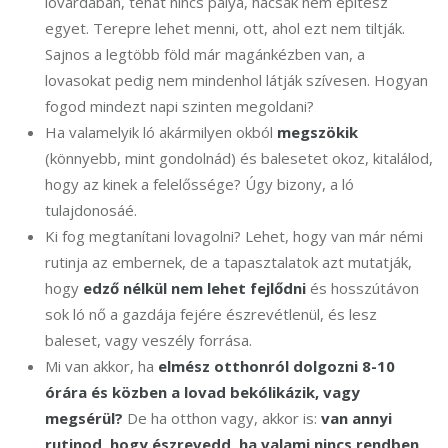
lovardában, tehát nincs pálya, hacsak nem építesz
egyet. Terepre lehet menni, ott, ahol ezt nem tiltják.
Sajnos a legtöbb föld már magánkézben van, a
lovasokat pedig nem mindenhol látják szívesen. Hogyan
fogod mindezt napi szinten megoldani?
Ha valamelyik ló akármilyen okból
megszökik
(könnyebb, mint gondolnád) és balesetet okoz, kitalálod,
hogy az kinek a felelőssége? Úgy bizony, a ló
tulajdonosáé.
Ki fog megtanítani lovagolni? Lehet, hogy van már némi
rutinja az embernek, de a tapasztalatok azt mutatják,
hogy
edző nélkül nem lehet fejlődni
és hosszútávon
sok ló nő a gazdája fejére észrevétlenül, és lesz
baleset, vagy veszély forrása.
Mi van akkor, ha
elmész otthonról dolgozni 8-10
órára és közben a lovad bekólikázik, vagy
megsérül?
De ha otthon vagy, akkor is:
van annyi
rutinod, hogy észrevedd, ha valami nincs rendben