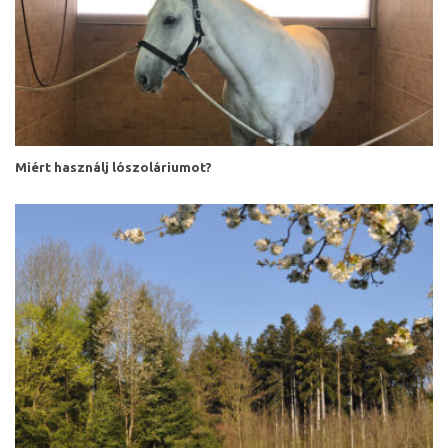
Miért használj lószoláriumot?