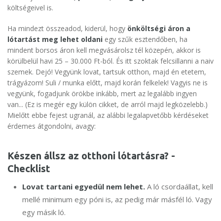
költségeivel is.
Ha mindezt összeadod, kiderül, hogy
önköltségi áron a
lótartást meg lehet oldani
egy szűk esztendőben, ha
mindent borsos áron kell megvásárolsz tél közepén, akkor is
körülbelül havi 25 – 30.000 Ft-ból. És itt szoktak felcsillanni a naiv
szemek. Dejó! Vegyünk lovat, tartsuk otthon, majd én etetem,
trágyázom! Suli / munka előtt, majd korán felkelek! Vagyis ne is
vegyünk, fogadjunk örökbe inkább, mert az legalább ingyen
van... (Ez is megér egy külön cikket, de arról majd legközelebb.)
Mielőtt ebbe fejest ugranál, az alábbi legalapvetőbb kérdéseket
érdemes átgondolni, avagy:
Készen állsz az otthoni lótartásra? -
Checklist
Lovat tartani egyedül nem lehet.
A ló csordaállat, kell
mellé minimum egy póni is, az pedig már másfél ló. Vagy
egy másik ló.