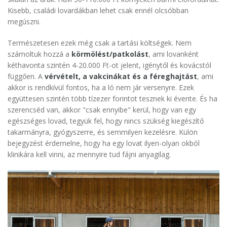
Kisebb, családi lovardákban lehet csak ennél olcsóbban
megúszni.
Természetesen ezek még csak a tartási költségek. Nem
számoltuk hozzá a
körmölést/patkolást
, ami lovanként
kéthavonta szintén 4-20.000 Ft-ot jelent, igénytől és kovácstól
függően. A
vérvételt, a vakcinákat és a féreghajtást
, ami
akkor is rendkívül fontos, ha a ló nem jár versenyre. Ezek
együttesen szintén több tízezer forintot tesznek ki évente. És ha
szerencséd van, akkor "csak ennyibe" kerül, hogy van egy
egészséges lovad, tegyük fel, hogy nincs szükség kiegészítő
takarmányra, gyógyszerre, és semmilyen kezelésre. Külön
bejegyzést érdemelne, hogy ha egy lovat ilyen-olyan okból
klinikára kell vinni, az mennyire tud fájni anyagilag.