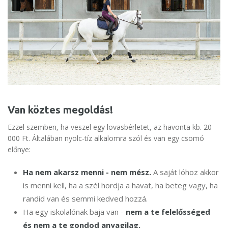
Van köztes megoldás!
Ezzel szemben, ha veszel egy lovasbérletet, az havonta kb. 20
000 Ft. Általában nyolc-tíz alkalomra szól és van egy csomó
előnye:
Ha nem akarsz menni - nem mész.
A saját lóhoz akkor
is menni kell, ha a szél hordja a havat, ha beteg vagy, ha
randid van és semmi kedved hozzá.
Ha egy iskolalónak baja van -
nem a te felelősséged
és nem a te gondod anyagilag.