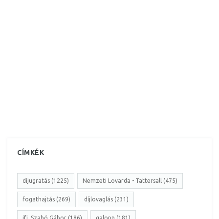
CÍMKÉK
díjugratás (1225)
Nemzeti Lovarda - Tattersall (475)
fogathajtás (269)
díjlovaglás (231)
ifj. Szabó Gábor (186)
galopp (181)