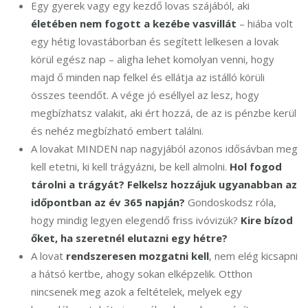
Egy gyerek vagy egy kezdő lovas szájából, aki
é
letében nem fogott a kezébe vasvillát
– hiába volt
egy hétig lovastáborban és segített lelkesen a lovak
körül egész nap – aligha lehet komolyan venni, hogy
majd ő minden nap felkel és ellátja az istálló körüli
összes teendőt. A vége jó eséllyel az lesz, hogy
megbízhatsz valakit, aki ért hozzá, de az is pénzbe kerül
és nehéz megbízható embert találni.
A lovakat
MINDEN nap nagyjából azonos idősávban meg
kell etetni, ki kell trágyázni, be kell almolni.
Hol fogod
tárolni a trágyát?
Felkelsz hozzájuk ugyanabban az
időpontban az év 365 napján?
Gondoskodsz róla,
hogy mindig legyen elegendő friss ivóvizük?
Kire bízod
őket, ha szeretnél elutazni egy hétre?
A lovat
rendszeresen mozgatni kell
, nem elég kicsapni
a hátsó kertbe, ahogy sokan elképzelik. Otthon
nincsenek meg azok a feltételek, melyek egy