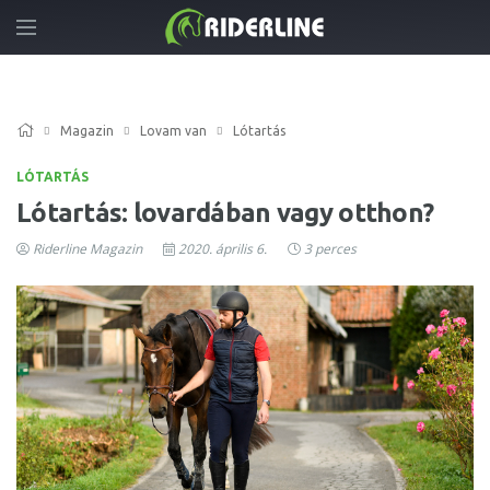
Magazin
Lovam van
Lótartás
LÓTARTÁS
Lótartás: lovardában vagy otthon?
Riderline Magazin
2020. április 6.
3 perces