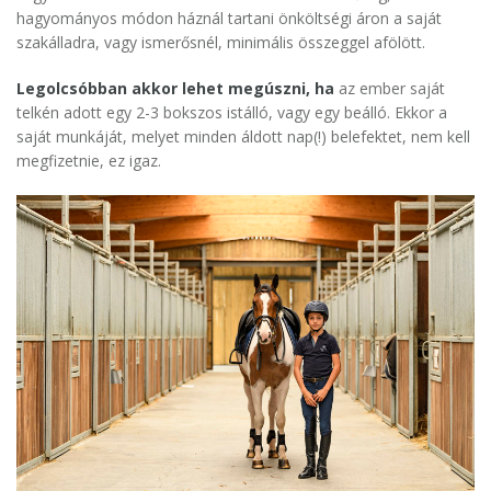
hagyományos módon háznál tartani önköltségi áron a saját
szakálladra, vagy ismerősnél, minimális összeggel afölött.
Legolcsóbban akkor lehet megúszni, ha
az ember saját
telkén adott egy 2-3 bokszos istálló, vagy egy beálló. Ekkor a
saját munkáját, melyet minden áldott nap(!) belefektet, nem kell
megfizetnie, ez igaz.