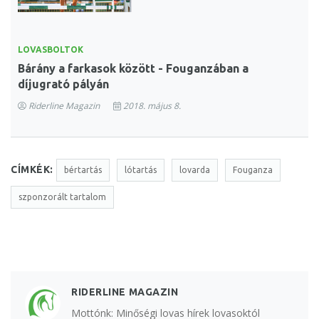
LOVASBOLTOK
Bárány a farkasok között - Fouganzában a
díjugrató pályán
Riderline Magazin
2018. május 8.
CÍMKÉK:
bértartás
lótartás
lovarda
Fouganza
szponzorált tartalom
RIDERLINE MAGAZIN
Mottónk: Minőségi lovas hírek lovasoktól