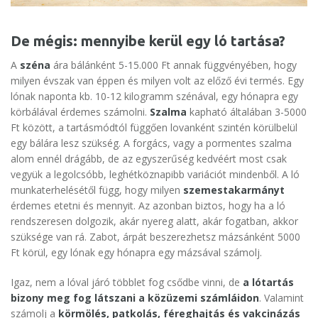
De mégis: mennyibe kerül egy ló tartása?
A
széna
ára bálánként 5-15.000 Ft annak függvényében, hogy
milyen évszak van éppen és milyen volt az előző évi termés. Egy
lónak naponta kb. 10-12 kilogramm szénával, egy hónapra egy
körbálával érdemes számolni.
Szalma
kapható általában 3-5000
Ft között, a tartásmódtól függően lovanként szintén körülbelül
egy bálára lesz szükség. A forgács, vagy a pormentes szalma
alom ennél drágább, de az egyszerűség kedvéért most csak
vegyük a legolcsóbb, leghétköznapibb variációt mindenből. A ló
munkaterhelésétől függ, hogy milyen
szemestakarmányt
érdemes etetni és mennyit. Az azonban biztos, hogy ha a ló
rendszeresen dolgozik, akár nyereg alatt, akár fogatban, akkor
szüksége van rá. Zabot, árpát beszerezhetsz mázsánként 5000
Ft körül, egy lónak egy hónapra egy mázsával számolj.
Igaz, nem a lóval járó többlet fog csődbe vinni, de
a lótartás
bizony meg fog látszani a közüzemi számláidon
. Valamint
számolj a
körmölés, patkolás, féreghajtás és vakcinázás