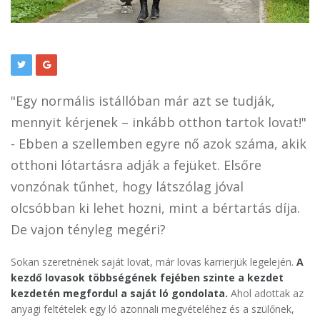
"Egy normális istállóban már azt se tudják,
mennyit kérjenek – inkább otthon tartok lovat!"
- Ebben a szellemben egyre nő azok száma, akik
otthoni lótartásra adják a fejüket. Elsőre
vonzónak tűnhet, hogy látszólag jóval
olcsóbban ki lehet hozni, mint a bértartás díja.
De vajon tényleg megéri?
Sokan szeretnének saját lovat, már lovas karrierjük legelején.
A
kezdő lovasok többségének fejében szinte a kezdet
kezdetén megfordul a saját ló gondolata.
Ahol adottak az
anyagi feltételek egy ló azonnali megvételéhez és a szülőnek,