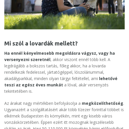
Mi szól a lovardák mellett?
Ha ennél kényelmesebb megoldásra vágysz, vagy ha
versenyezni szeretnél
, akkor viszont ennél több kell. A
legdrágább a bokszos tartás, főleg akkor, ha a lovarda
rendelkezik fedelessel, jártatógéppel, lószoláriummal,
akadályparkkal, minden olyan tárgyi feltétellel, ami
lehetővé
teszi az egész éves munkát
a lóval, akár versenyzés
tekintetében is.
Az árakat nagy mértékben befolyásolja a
megközelíthetőség
.
Ugyanazért a szolgáltatásért akár több tízezer forinttal többet is
elkérnek Budapesten és környékén, mint egy kisebb város
vonzáskörzetében. Éppen ezért itt mozognak legszélesebb
skálán az árak. Havi 50-110.000 Ft környékén bármi előfordulhat.