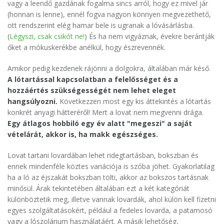
vagy a leendő gazdának fogalma sincs arról, hogy ez mivel jár
(honnan is lenne), ennél fogva nagyon könnyen megvezethető,
ott rendszerint elég hamar bele is ugranak a lóvásárlásba.
(
Légyszi, csak csikót ne!
) És ha nem vigyáznak, évekre berántják
őket a mókuskerékbe anélkül, hogy észrevennék.
Amikor pedig kezdenek rájönni a dolgokra, általában már késő.
A lótartással kapcsolatban a felelősséget és a
hozzáértés szükségességét nem lehet eleget
hangsúlyozni.
Következzen most egy kis áttekintés a lótartás
konkrét anyagi hátteréről! Mert a lovat nem megvenni drága.
Egy átlagos hobbiló egy év alatt "megeszi" a saját
vételárát, akkor is, ha makk egészséges.
Lovat tartani lovardában lehet ridegtartásban, bokszban és
ennek mindenféle köztes variációja is szóba jöhet. Gyakorlatilag
ha a ló az éjszakát bokszban tölti, akkor az bokszos tartásnak
minősül. Árak tekintetében általában ezt a két kategóriát
különböztetik meg, illetve vannak lovardák, ahol külön kell fizetni
egyes szolgáltatásokért, például a fedeles lovarda, a patamosó
vagy a lószolárium használatáért. A másik lehetőség,