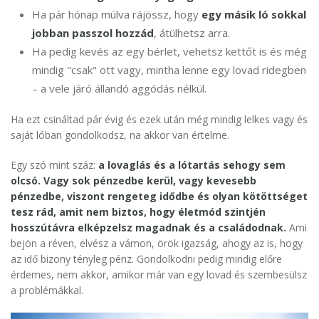
Ha pár hónap múlva rájössz, hogy
egy másik ló sokkal
jobban passzol hozzád
, átülhetsz arra.
Ha pedig kevés az egy bérlet, vehetsz kettőt is és még
mindig "csak" ott vagy, mintha lenne egy lovad ridegben
– a vele járó állandó aggódás nélkül.
Ha ezt csináltad pár évig és ezek után még mindig lelkes vagy és
saját lóban gondolkodsz, na akkor van értelme.
Egy szó mint száz:
a lovaglás és a lótartás sehogy sem
olcsó
. Vagy sok pénzedbe kerül, vagy kevesebb
pénzedbe, viszont rengeteg idődbe és olyan kötöttséget
tesz rád, amit nem biztos, hogy életmód szintjén
hosszútávra elképzelsz magadnak és a családodnak.
Ami
bejön a réven, elvész a vámon, örök igazság, ahogy az is, hogy
az idő bizony tényleg pénz. Gondolkodni pedig mindig előre
érdemes, nem akkor, amikor már van egy lovad és szembesülsz
a problémákkal.