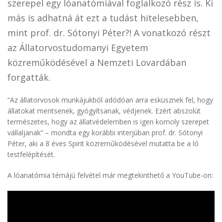
szerepel egy lóanatómiával foglalkozó rész is. Ki
más is adhatná át ezt a tudást hitelesebben,
mint prof. dr. Sótonyi Péter?! A vonatkozó részt
az Állatorvostudomanyi Egyetem
közreműködésével a Nemzeti Lovardában
forgatták.
“Az állatorvosok munkájukból adódóan arra esküsznek fel, hogy
állatokat mentsenek, gyógyítsanak, védjenek. Ezért abszolút
természetes, hogy az állatvédelemben is igen komoly szerepet
vállaljanak” – mondta egy korábbi interjúban prof. dr. Sótonyi
Péter, aki a 8 éves Spirit közreműködésével mutatta be a ló
testfelépítését.
A lóanatómia témájú felvétel már megtekinthető a YouTube-on: