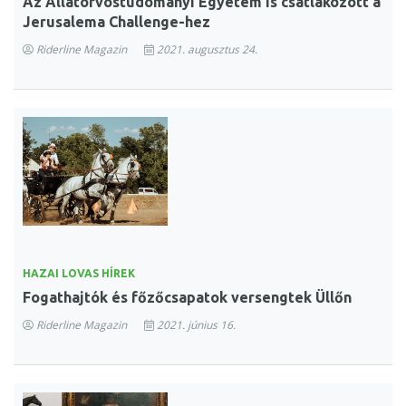
Az Állatorvostudományi Egyetem is csatlakozott a
Jerusalema Challenge-hez
Riderline Magazin
2021. augusztus 24.
HAZAI LOVAS HÍREK
Fogathajtók és főzőcsapatok versengtek Üllőn
Riderline Magazin
2021. június 16.