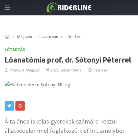
Magazin
Lovam van
Lótartás
LÓTARTÁS
Lóanatómia prof. dr. Sótonyi Péterrel
Riderline Magazin
2022. december 1.
1 perces
Általános iskolás gyerekek számára készül
állatvédelemmel foglalkozó kisfilm, amelyben