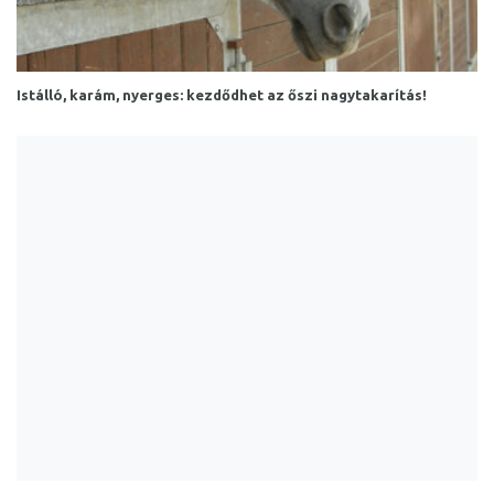
Istálló, karám, nyerges: kezdődhet az őszi nagytakarítás!