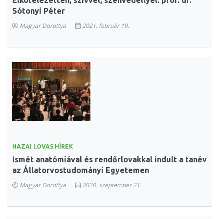
Elkötelezetten, szívvel, szenvedéllyel: prof. dr.
Sótonyi Péter
Magyar Dorottya
2021. február 19.
HAZAI LOVAS HÍREK
Ismét anatómiával és rendőrlovakkal indult a tanév
az Állatorvostudományi Egyetemen
Magyar Dorottya
2020. szeptember 21.