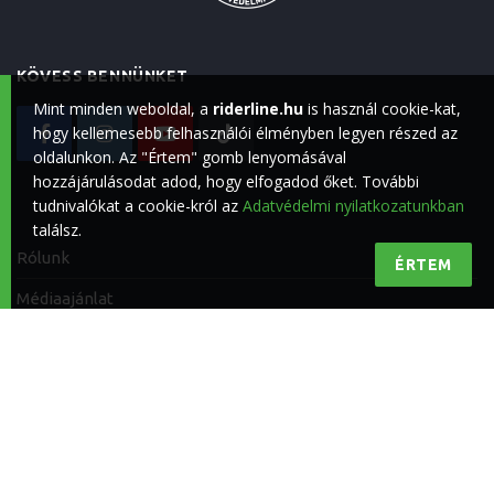
KÖVESS BENNÜNKET
Mint minden weboldal, a
riderline.hu
is használ cookie-kat,
hogy kellemesebb felhasználói élményben legyen részed az
oldalunkon. Az "Értem" gomb lenyomásával
hozzájárulásodat adod, hogy elfogadod őket. További
tudnivalókat a cookie-król az
Adatvédelmi nyilatkozatunkban
találsz.
Rólunk
ÉRTEM
Médiaajánlat
Impresszum
Kapcsolat