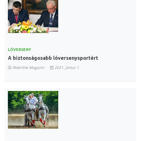
LÓVERSENY
A biztonságosabb lóversenysportért
Riderline Magazin
2021. június 1.