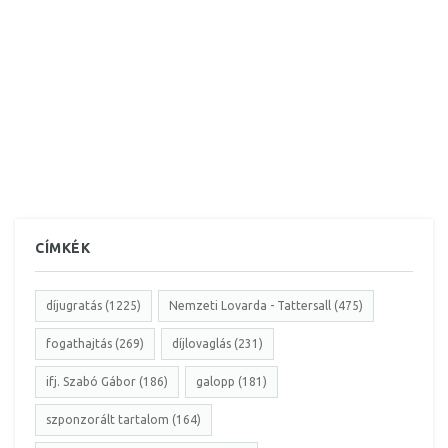
CÍMKÉK
díjugratás (1225)
Nemzeti Lovarda - Tattersall (475)
fogathajtás (269)
díjlovaglás (231)
ifj. Szabó Gábor (186)
galopp (181)
szponzorált tartalom (164)