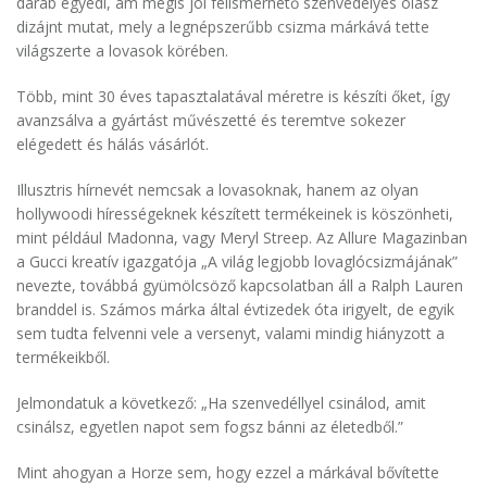
darab egyedi, ám mégis jól felismerhető szenvedélyes olasz
dizájnt mutat, mely a legnépszerűbb csizma márkává tette
világszerte a lovasok körében.
Több, mint 30 éves tapasztalatával méretre is készíti őket, így
avanzsálva a gyártást művészetté és teremtve sokezer
elégedett és hálás vásárlót.
Illusztris hírnevét nemcsak a lovasoknak, hanem az olyan
hollywoodi hírességeknek készített termékeinek is köszönheti,
mint például Madonna, vagy Meryl Streep. Az Allure Magazinban
a Gucci kreatív igazgatója „A világ legjobb lovaglócsizmájának”
nevezte, továbbá gyümölcsöző kapcsolatban áll a Ralph Lauren
branddel is. Számos márka által évtizedek óta irigyelt, de egyik
sem tudta felvenni vele a versenyt, valami mindig hiányzott a
termékeikből.
Jelmondatuk a következő: „Ha szenvedéllyel csinálod, amit
csinálsz, egyetlen napot sem fogsz bánni az életedből.”
Mint ahogyan a Horze sem, hogy ezzel a márkával bővítette