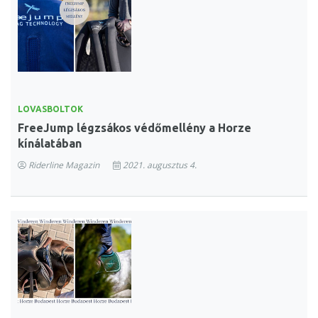
LOVASBOLTOK
FreeJump légzsákos védőmellény a Horze
kínálatában
Riderline Magazin
2021. augusztus 4.