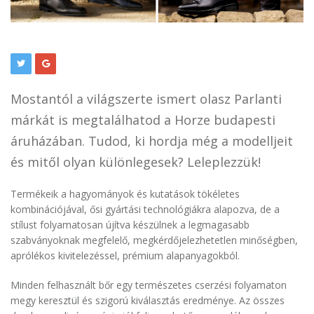
Mostantól a világszerte ismert olasz Parlanti
márkát is megtalálhatod a Horze budapesti
áruházában. Tudod, ki hordja még a modelljeit
és mitől olyan különlegesek? Leleplezzük!
Termékeik a hagyományok és kutatások tökéletes
kombinációjával, ősi gyártási technológiákra alapozva, de a
stílust folyamatosan újítva készülnek a legmagasabb
szabványoknak megfelelő, megkérdőjelezhetetlen minőségben,
aprólékos kivitelezéssel, prémium alapanyagokból.
Minden felhasznált bőr egy természetes cserzési folyamaton
megy keresztül és szigorú kiválasztás eredménye. Az összes