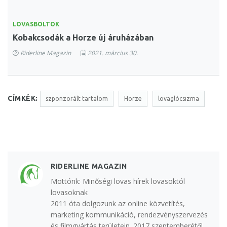
LOVASBOLTOK
Kobakcsodák a Horze új áruházában
Riderline Magazin
2021. március 30.
CÍMKÉK:
szponzorált tartalom
Horze
lovaglócsizma
RIDERLINE MAGAZIN
Mottónk: Minőségi lovas hírek lovasoktól
lovasoknak
2011 óta dolgozunk az online közvetítés,
marketing kommunikáció, rendezvényszervezés
és filmgyártás területein. 2017 szeptemberétől