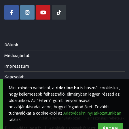
Rólunk
Médiaajánlat
Impresszum
Kapcsolat
Mint minden weboldal, a
riderline.hu
is használ cookie-kat,
hogy kellemesebb felhasználói élményben legyen részed az
oldalunkon. Az "Értem" gomb lenyomásával
hozzájárulásodat adod, hogy elfogadod őket. További
tudnivalókat a cookie-król az
Adatvédelmi nyilatkozatunkban
Adatvédelmi nyilatkozat
Felhasználási feltételek
találsz.
© 2026
Riderline Kft.
|
Az oldalt a
Topweb
fejleszti.
ÉRTEM