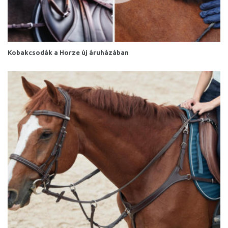
Kobakcsodák a Horze új áruházában