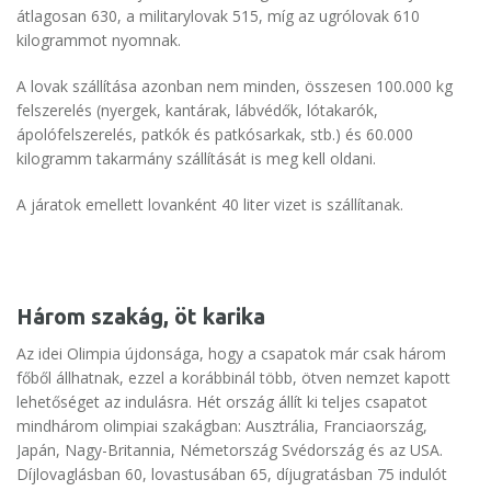
átlagosan 630, a militarylovak 515, míg az ugrólovak 610
kilogrammot nyomnak.
A lovak szállítása azonban nem minden, összesen 100.000 kg
felszerelés (nyergek, kantárak, lábvédők, lótakarók,
ápolófelszerelés, patkók és patkósarkak, stb.) és 60.000
kilogramm takarmány szállítását is meg kell oldani.
A járatok emellett lovanként 40 liter vizet is szállítanak.
Három szakág, öt karika
Az idei Olimpia újdonsága, hogy a csapatok már csak három
főből állhatnak, ezzel a korábbinál több, ötven nemzet kapott
lehetőséget az indulásra. Hét ország állít ki teljes csapatot
mindhárom olimpiai szakágban: Ausztrália, Franciaország,
Japán, Nagy-Britannia, Németország Svédország és az USA.
Díjlovaglásban 60, lovastusában 65, díjugratásban 75 indulót