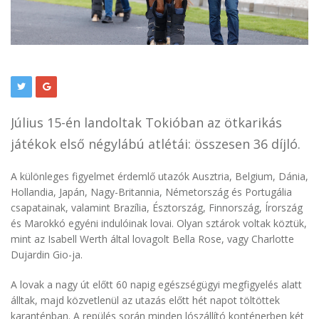
Július 15-én landoltak Tokióban az ötkarikás
játékok első négylábú atlétái: összesen 36 díjló.
A különleges figyelmet érdemlő utazók Ausztria, Belgium, Dánia,
Hollandia, Japán, Nagy-Britannia, Németország és Portugália
csapatainak, valamint Brazília, Észtország, Finnország, Írország
és Marokkó egyéni indulóinak lovai. Olyan sztárok voltak köztük,
mint az Isabell Werth által lovagolt Bella Rose, vagy Charlotte
Dujardin Gio-ja.
A lovak a nagy út előtt 60 napig egészségügyi megfigyelés alatt
álltak, majd közvetlenül az utazás előtt hét napot töltöttek
karanténban. A repülés során minden lószállító konténerben két