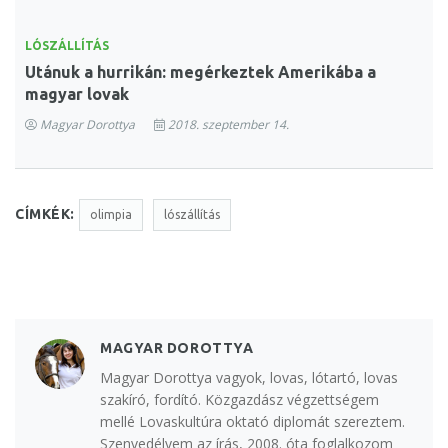
LÓSZÁLLÍTÁS
Utánuk a hurrikán: megérkeztek Amerikába a
magyar lovak
Magyar Dorottya
2018. szeptember 14.
CÍMKÉK:
olimpia
lószállítás
MAGYAR DOROTTYA
Magyar Dorottya vagyok, lovas, lótartó, lovas
szakíró, fordító. Közgazdász végzettségem
mellé Lovaskultúra oktató diplomát szereztem.
Szenvedélyem az írás, 2008. óta foglalkozom