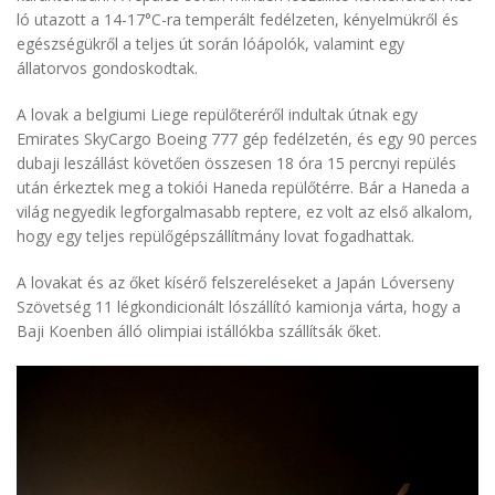
ló utazott a 14-17°C-ra temperált fedélzeten, kényelmükről és
egészségükről a teljes út során lóápolók, valamint egy
állatorvos gondoskodtak.
A lovak a belgiumi Liege repülőteréről indultak útnak egy
Emirates SkyCargo Boeing 777 gép fedélzetén, és egy 90 perces
dubaji leszállást követően összesen 18 óra 15 percnyi repülés
után érkeztek meg a tokiói Haneda repülőtérre. Bár a Haneda a
világ negyedik legforgalmasabb reptere, ez volt az első alkalom,
hogy egy teljes repülőgépszállítmány lovat fogadhattak.
A lovakat és az őket kísérő felszereléseket a Japán Lóverseny
Szövetség 11 légkondicionált lószállító kamionja várta, hogy a
Baji Koenben álló olimpiai istállókba szállítsák őket.