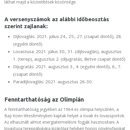
láthat majd a közvetítések közönsége.
A versenyszámok az alábbi időbeosztás
szerint zajlanak:
Díjlovaglás: 2021. július 24., 25., 27. (csapat döntő), 28.
(egyéni döntő)
Lovastusa: 2021. július 30., 31. (díjlovaglás), augusztus
1. (terep), augusztus 2. (díjugratás, illetve csapat döntő)
Díjugratás: 2021. augusztus 3., 4. (egyéni döntő), 6., 7.
(csapat döntő)
Paradíjlovaglás: 2021. augusztus 26-30.
Fenntarthatóság az Olimpián
A fenntarthatóság jegyében az 1964-es olimpia helyszínén, a
Baji Koen létesítményben kaptak helyet a lovak és lovassportok.
Az elhasznált almot energiatermelésre fogják hasznosítani. A
lovastusa tereppályájára kizárólag helyben honos növényfajokat