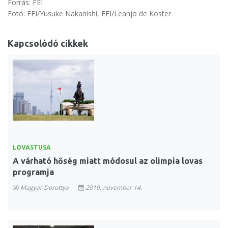
Forrás: FEI
Fotó: FEI/Yusuke Nakanishi, FEI/Leanjo de Koster
Kapcsolódó cikkek
LOVASTUSA
A várható hőség miatt módosul az olimpia lovas
programja
Magyar Dorottya
2019. november 14.