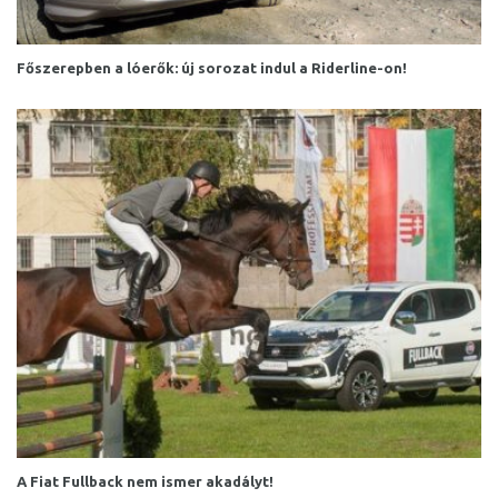
Főszerepben a lóerők: új sorozat indul a Riderline-on!
A Fiat Fullback nem ismer akadályt!