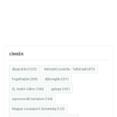
CÍMKÉK
díjugratás (1225)
Nemzeti Lovarda - Tattersall (475)
fogathajtás (269)
díjlovaglás (231)
ifj. Szabó Gábor (186)
galopp (181)
szponzorált tartalom (164)
Magyar Lovassport Szövetség (155)