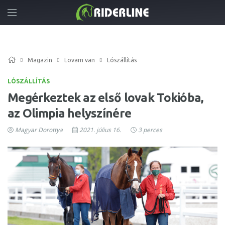
Magazin
Lovam van
Lószállítás
LÓSZÁLLÍTÁS
Megérkeztek az első lovak Tokióba,
az Olimpia helyszínére
Magyar Dorottya
2021. július 16.
3 perces