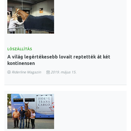
LÓSZÁLLÍTÁS
A világ legértékesebb lovait reptették át két
kontinensen
Riderline Magazin
2019. május 15.