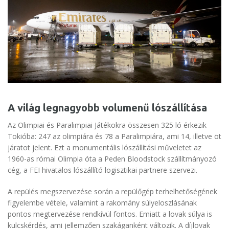
A világ legnagyobb volumenű lószállítása
Az Olimpiai és Paralimpiai Játékokra összesen 325 ló érkezik
Tokióba: 247 az olimpiára és 78 a Paralimpiára, ami 14, illetve öt
járatot jelent. Ezt a monumentális lószállítási műveletet az
1960-as római Olimpia óta a Peden Bloodstock szállítmányozó
cég, a FEI hivatalos lószállító logisztikai partnere szervezi.
A repülés megszervezése során a repülőgép terhelhetőségének
figyelembe vétele, valamint a rakomány súlyeloszlásának
pontos megtervezése rendkívül fontos. Emiatt a lovak súlya is
kulcskérdés, ami jellemzően szakáganként változik. A díjlovak