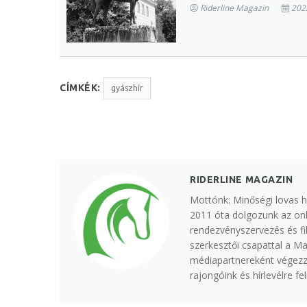
Riderline Magazin
2022
CÍMKÉK:
gyászhír
RIDERLINE MAGAZIN
Mottónk: Minőségi lovas h
2011 óta dolgozunk az onl
rendezvényszervezés és fi
szerkesztői csapattal a M
médiapartnereként végezzü
rajongóink és hírlevélre f