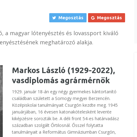
Megosztás
Megosztás
, a magyar lótenyésztés és lovassport kiváló
tenyésztésének meghatározó alakja.
Markos László (1929-2022),
vasdiplomás agrármérnök
1929. január 18-án egy négy gyermekes kántortanító
családban született a Somogy megyei Berzencén.
Középiskolai tanulmányait Csurgón kezdte meg. 1945
januárjában, 16 évesen katonakötelesként levente
kiképzésre sorozták be. A déli front 54-es határvadász
században szolgált Őrtilosnál. Ősszel folytatta
tanulmányait a Református Gimnáziumban Csurgón,