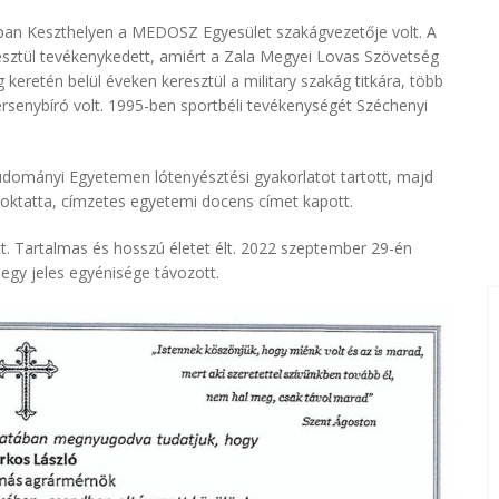
ban Keszthelyen a MEDOSZ Egyesület szakágvezetője volt. A
sztül tevékenykedett, amiért a Zala Megyei Lovas Szövetség
eretén belül éveken keresztül a military szakág titkára, több
versenybíró volt. 1995-ben sportbéli tevékenységét Széchenyi
tudományi Egyetemen lótenyésztési gyakorlatot tartott, majd
 oktatta, címzetes egyetemi docens címet kapott.
. Tartalmas és hosszú életet élt. 2022 szeptember 29-én
 egy jeles egyénisége távozott.