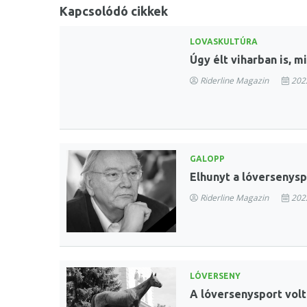
Kapcsolódó cikkek
LOVASKULTÚRA
Úgy élt viharban is, 
Riderline Magazin
2022
GALOPP
Elhunyt a lóversenyspo
Riderline Magazin
2022
LÓVERSENY
A lóversenysport volt