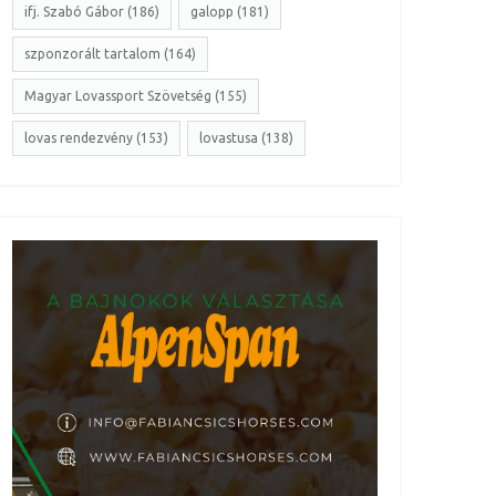
ifj. Szabó Gábor (186)
galopp (181)
szponzorált tartalom (164)
Magyar Lovassport Szövetség (155)
lovas rendezvény (153)
lovastusa (138)