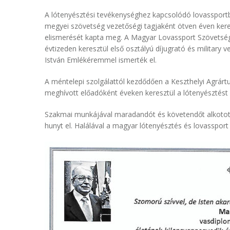
A lótenyésztési tevékenységhez kapcsolódó lovassport
megyei szövetség vezetőségi tagjaként ötven éven kere
elismerését kapta meg. A Magyar Lovassport Szövetség k
évtizeden keresztül első osztályú díjugrató és military 
István Emlékéremmel ismerték el.
A méntelepi szolgálattól kezdődően a Keszthelyi Agrár
meghívott előadóként éveken keresztül a lótenyésztést
Szakmai munkájával maradandót és követendőt alkotott
hunyt el. Halálával a magyar lótenyésztés és lovassport