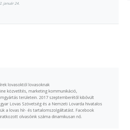
. január 24.
írek lovasoktól lovasoknak
ine közvetítés, marketing kommunikáció,
lmgyártás területein. 2017 szeptemberétől kibővült
agyar Lovas Szövetség és a Nemzeti Lovarda hivatalos
k a lovas hír- és tartalomszolgáltatást. Facebook
eliratkozott olvasóink száma dinamikusan nő.