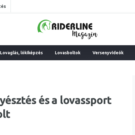
tés
Lovaglás, lókiképzés
Lovasboltok
Versenyvideók
yésztés és a lovassport
lt