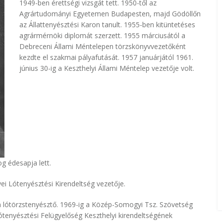
1949-ben érettségi vizsgát tett. 1950-től az
Agrártudományi Egyetemen Budapesten, majd Gödöllőn
az Állattenyésztési Karon tanult. 1955-ben kitüntetéses
agrármérnöki diplomát szerzett. 1955 márciusától a
Debreceni Állami Méntelepen törzskönyvvezetőként
kezdte el szakmai pályafutását. 1957 januárjától 1961.
június 30-ig a Keszthelyi Állami Méntelep vezetője volt.
 édesapja lett.
i Lótenyésztési Kirendeltség vezetője.
n lótörzstenyésztő. 1969-ig a Közép-Somogyi Tsz. Szövetség
ótenyésztési Felügyelőség Keszthelyi kirendeltségének