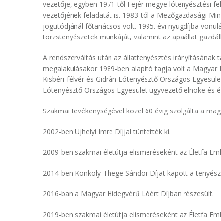
vezetője, egyben 1971-től Fejér megye lótenyésztési fel
vezetőjének feladatát is. 1983-tól a Mezőgazdasági Minő
jogutódjánál főtanácsos volt. 1995. évi nyugdíjba vonul
törzstenyészetek munkáját, valamint az apaállat gazdálk
A rendszerváltás után az állattenyésztés irányításának
megalakulásakor 1989-ben alapító tagja volt a Magyar
Kisbéri-félvér és Gidrán Lótenyésztő Országos Egyesüle
Lótenyésztő Országos Egyesület ügyvezető elnöke és élet
Szakmai tevékenységével közel 60 évig szolgálta a magy
2002-ben Ujhelyi Imre Díjjal tüntették ki.
2009-ben szakmai életútja elismeréseként az Életfa Em
2014-ben Konkoly-Thege Sándor Díjat kapott a tenyész
2016-ban a Magyar Hidegvérű Lóért Díjban részesült.
2019-ben szakmai életútja elismeréseként az Életfa E