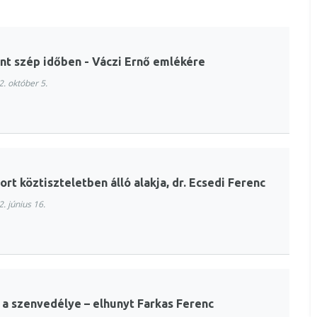
mint szép időben - Váczi Ernő emlékére
. október 5.
rt köztiszteletben álló alakja, dr. Ecsedi Ferenc
. június 16.
 a szenvedélye – elhunyt Farkas Ferenc