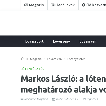
Magazin
Eladó lovak
Élő közvetí
Lovassport
Lóverseny
Lovam van
Magazin
Lovam van
Lótenyésztés
LÓTENYÉSZTÉS
Markos László: a lóten
meghatározó alakja vo
Riderline Magazin
2022. október 19.
3 perces