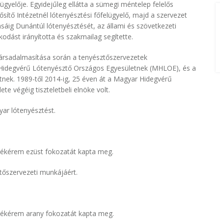
ügyelője. Egyidejűleg ellátta a sümegi méntelep felelős
sítő Intézetnél lótenyésztési főfelügyelő, majd a szervezet
ásáig Dunántúl lótenyésztését, az állami és szövetkezeti
odást irányította és szakmailag segítette.
 társadalmasítása során a tenyésztőszervezetek
 Hidegvérű Lótenyésztő Országos Egyesületnek (MHLOE), és a
tnek. 1989-től 2014-ig, 25 éven át a Magyar Hidegvérű
e végéig tiszteletbeli elnöke volt.
ar lótenyésztést.
lékérem ezüst fokozatát kapta meg.
tőszervezeti munkájáért.
mlékérem arany fokozatát kapta meg.