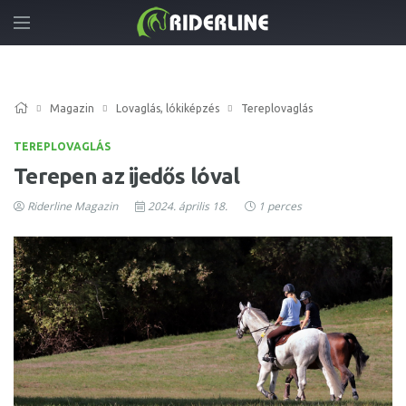
Magazin
Lovaglás, lókiképzés
Tereplovaglás
TEREPLOVAGLÁS
Terepen az ijedős lóval
Riderline Magazin
2024. április 18.
1 perces