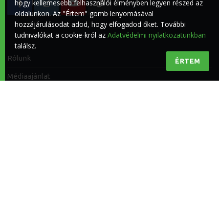
hogy kellemesebb felhasználói élményben legyen részed az
oldalunkon. Az "Értem" gomb lenyomásával
hozzájárulásodat adod, hogy elfogadod őket. További
tudnivalókat a cookie-król az
Adatvédelmi nyilatkozatunkban
találsz.
Rólunk
ÉRTEM
Médiaajánlat
Impresszum
Kapcsolat
Adatvédelmi nyilatkozat
Felhasználási feltételek
© 2026
Riderline Kft.
|
Az oldalt a
Topweb
fejleszti.