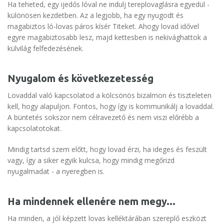
Ha teheted, egy ijedős lóval ne indulj tereplovaglásra egyedül -
különösen kezdetben. Az a legjobb, ha egy nyugodt és
magabiztos ló-lovas páros kísér Titeket. Ahogy lovad idővel
egyre magabiztosabb lesz, majd kettesben is nekivághattok a
külvilág felfedezésének.
Nyugalom és következetesség
Lovaddal való kapcsolatod a kölcsönös bizalmon és tiszteleten
kell, hogy alapuljon. Fontos, hogy így is kommunikálj a lovaddal.
A büntetés sokszor nem célravezető és nem viszi előrébb a
kapcsolatotokat.
Mindig tartsd szem előtt, hogy lovad érzi, ha ideges és feszült
vagy, így a siker egyik kulcsa, hogy mindig megőrizd
nyugalmadat - a nyeregben is.
Ha mindennek ellenére nem megy...
Ha minden, a jól képzett lovas kelléktárában szereplő eszközt