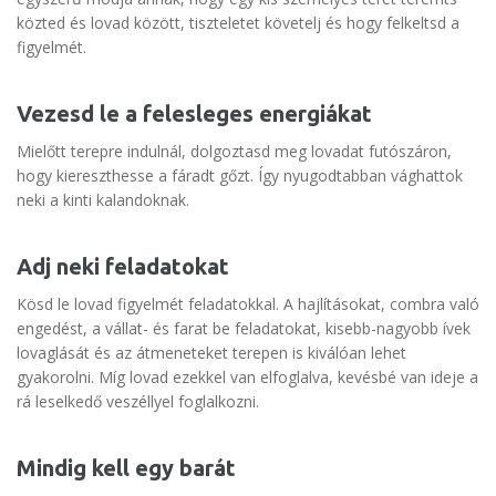
közted és lovad között, tiszteletet követelj és hogy felkeltsd a
figyelmét.
Vezesd le a felesleges energiákat
Mielőtt terepre indulnál, dolgoztasd meg lovadat futószáron,
hogy kiereszthesse a fáradt gőzt. Így nyugodtabban vághattok
neki a kinti kalandoknak.
Adj neki feladatokat
Kösd le lovad figyelmét feladatokkal. A hajlításokat, combra való
engedést, a vállat- és farat be feladatokat, kisebb-nagyobb ívek
lovaglását és az átmeneteket terepen is kiválóan lehet
gyakorolni. Míg lovad ezekkel van elfoglalva, kevésbé van ideje a
rá leselkedő veszéllyel foglalkozni.
Mindig kell egy barát