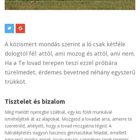
A közismert mondás szerint a ló csak kétféle
dologtól fél: attól, ami mozog és attól, ami nem.
Ha a Te lovad terepen teszi ezzel próbára
türelmedet, érdemes bevetned néhány egyszerű
trükköt.
Tisztelet és bizalom
Még mielőtt nyeregbe szállnál, egy kis földi munkával
ismételjétek át az alapokat. Mozgasd a lovadat arra, amerre te
szeretnéd, ahelyett, hogy a lovad mozgatna téged. A
hátraléptetés nagyon hasznos gimnasztikai feladat, emellett
egyszerű módja annak, hogy egy kis személyes teret teremts