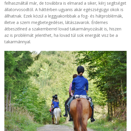
felhasználtál már, de továbbra is elmarad a siker, kérj segítséget
állatorvosodtól. A háttérben ugyanis akár egészségügyi okok is
állhatnak. Ezek közül a leggyakoribbak a fog- és hátproblémák,
illetve a szem megbetegedései, látászavarok. Érdemes
átbeszélned a szakemberrel lovad takarmányozását is, hiszen
az is problémát jelenthet, ha lovad túl sok energiát visz be a
takarmánnyal.