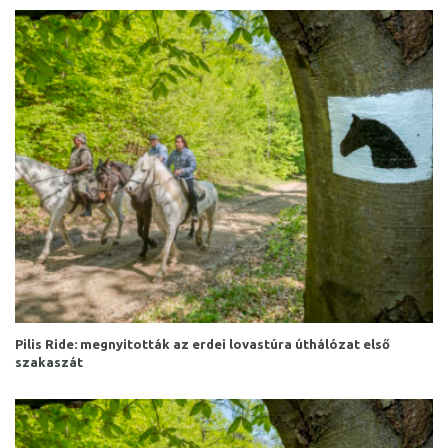
Pilis Ride: megnyitották az erdei lovastúra úthálózat első
szakaszát