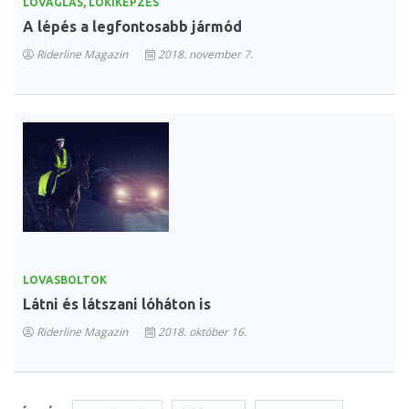
LOVAGLÁS, LÓKIKÉPZÉS
A lépés a legfontosabb jármód
Riderline Magazin
2018. november 7.
LOVASBOLTOK
Látni és látszani lóháton is
Riderline Magazin
2018. október 16.