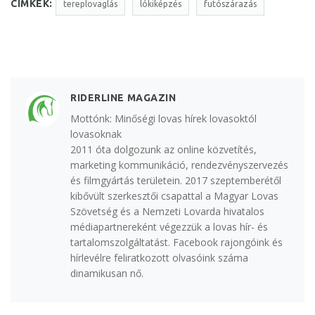
CÍMKÉK:
tereplovaglás
lókiképzés
futószárazás
RIDERLINE MAGAZIN
Mottónk: Minőségi lovas hírek lovasoktól
lovasoknak
2011 óta dolgozunk az online közvetítés,
marketing kommunikáció, rendezvényszervezés
és filmgyártás területein. 2017 szeptemberétől
kibővült szerkesztői csapattal a Magyar Lovas
Szövetség és a Nemzeti Lovarda hivatalos
médiapartnereként végezzük a lovas hír- és
tartalomszolgáltatást. Facebook rajongóink és
hírlevélre feliratkozott olvasóink száma
dinamikusan nő.