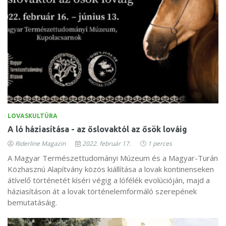
LOVASKULTÚRA
A ló háziasítása - az őslovaktól az ősök lováig
Riderline Magazin
2022. február 17.
1 perces
A Magyar Természettudományi Múzeum és a Magyar-Turán
Közhasznú Alapítvány közös kiállítása a lovak kontinenseken
átívelő történetét kíséri végig a lófélék evolúcióján, majd a
háziasításon át a lovak történelemformáló szerepének
bemutatásáig.