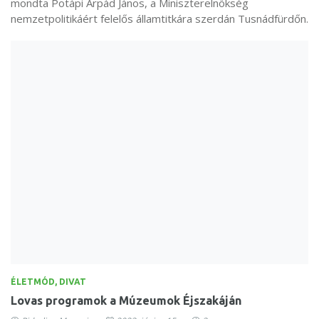
mondta Potápi Árpád János, a Miniszterelnökség
nemzetpolitikáért felelős államtitkára szerdán Tusnádfürdőn.
ÉLETMÓD, DIVAT
Lovas programok a Múzeumok Éjszakáján