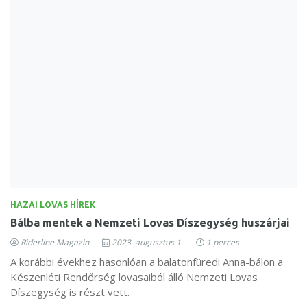
HAZAI LOVAS HÍREK
Bálba mentek a Nemzeti Lovas Díszegység huszárjai
Riderline Magazin
2023. augusztus 1.
1 perces
A korábbi évekhez hasonlóan a balatonfüredi Anna-bálon a
Készenléti Rendőrség lovasaiból álló Nemzeti Lovas
Díszegység is részt vett.