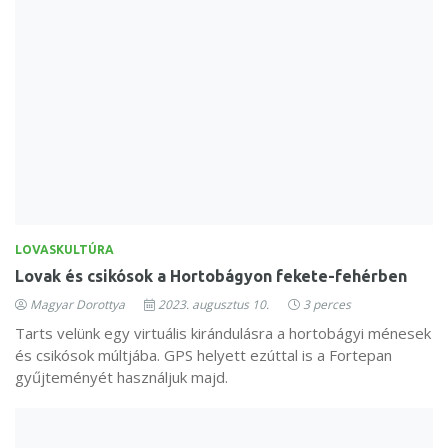
LOVASKULTÚRA
Lovak és csikósok a Hortobágyon fekete-fehérben
Magyar Dorottya
2023. augusztus 10.
3 perces
Tarts velünk egy virtuális kirándulásra a hortobágyi ménesek
és csikósok múltjába. GPS helyett ezúttal is a Fortepan
gyűjteményét használjuk majd.