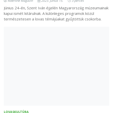
Riderline Magazin
2023. június 15.
3 perces
Június 24-én, Szent Iván éjjelén Magyarország múzeumainak
kapui ismét kitárulnak. A különleges programok közül
természetesen a lovas témájúakat gyűjtöttük csokorba.
LOVASKULTÚRA