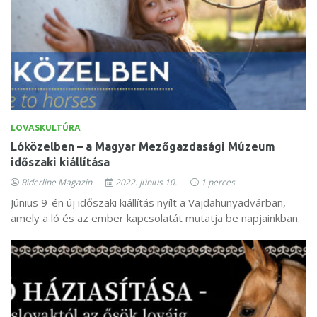
LOVASKULTÚRA
Lóközelben – a Magyar Mezőgazdasági Múzeum
időszaki kiállítása
Riderline Magazin
2022. június 10.
1 perces
Június 9-én új időszaki kiállítás nyílt a Vajdahunyadvárban,
amely a ló és az ember kapcsolatát mutatja be napjainkban.