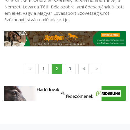
Park Kincsem szobra és Széchenyi István domborműve, a
Nemzeti Lovarda Tóth Béla szobra, ami édesapjának állított
emléket, vagy a Magyar Lovassport Szövetség Gróf
Széchenyi István emlékplakettje.
1
2
3
4