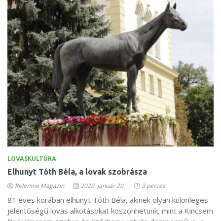
LOVASKULTÚRA
Elhunyt Tóth Béla, a lovak szobrásza
Riderline Magazin
2022. január 20.
3 perces
81 éves korában elhunyt Tóth Béla, akinek olyan különleges
jelentőségű lovas alkotásokat köszönhetünk, mint a Kincsem