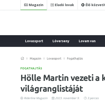
Magazin
Eladó lovak
Élő közvetí
Lovassport
Lóverseny
Lovam van
Magazin
Lovassport
Fogathajtás
FOGATHAJTÁS
Hölle Martin vezeti a
világranglistáját
Riderline Magazin
2023. november 9.
3 perces