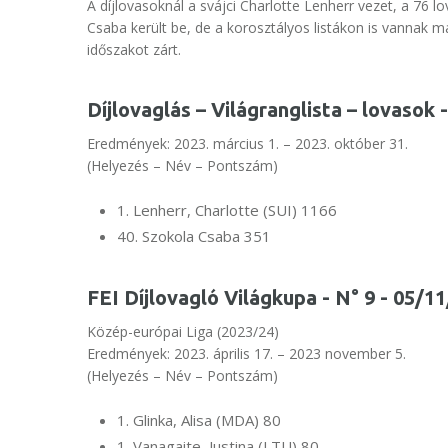
A díjlovasoknál a svájci Charlotte Lenherr vezet, a 76
Csaba került be, de a korosztályos listákon is vannak m
időszakot zárt.
Díjlovaglás – Világranglista – lovasok
Eredmények: 2023. március 1. – 2023. október 31.
(Helyezés – Név – Pontszám)
1. Lenherr, Charlotte (SUI) 1166
40. Szokola Csaba 351
FEI Díjlovagló Világkupa - N° 9 - 05/1
Közép-európai Liga (2023/24)
Eredmények: 2023. április 17. – 2023 november 5.
(Helyezés – Név – Pontszám)
1. Glinka, Alisa (MDA) 80
1. Vanagaite, Justina (LTU) 80