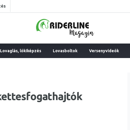
tés
Lovaglás, lókiképzés
Lovasboltok
Versenyvideók
 kettesfogathajtók