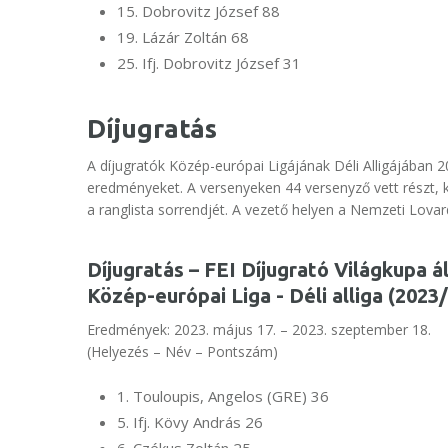
15. Dobrovitz József 88
19. Lázár Zoltán 68
25. Ifj. Dobrovitz József 31
Díjugratás
A díjugratók Közép-európai Ligájának Déli Alligájában 
eredményeket. A versenyeken 44 versenyző vett részt, k
a ranglista sorrendjét. A vezető helyen a Nemzeti Lova
Díjugratás – FEI Díjugrató Világkupa ál
Közép-európai Liga - Déli alliga (2023
Eredmények: 2023. május 17. – 2023. szeptember 18.
(Helyezés – Név – Pontszám)
1. Touloupis, Angelos (GRE) 36
5. Ifj. Kövy András 26
6. Czékus Zoltán 25