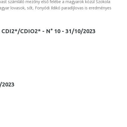
 lovast számláló mezőny első felébe a magyarok közül Szokola
agyar lovasok, sőt, Fonyódi Ildikó paradíjlovas is eredményes
 - CDI2*/CDIO2* - N° 10 - 31/10/2023
1/2023