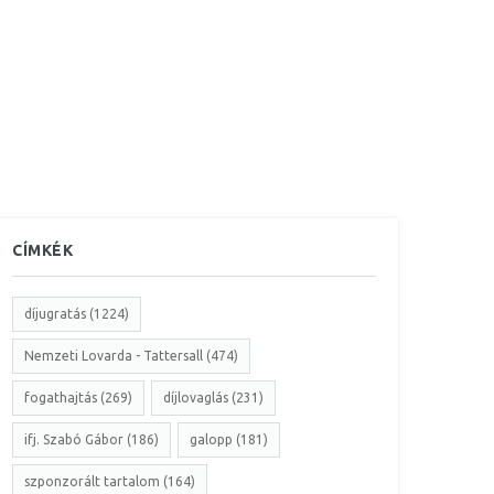
CÍMKÉK
díjugratás (1224)
Nemzeti Lovarda - Tattersall (474)
fogathajtás (269)
díjlovaglás (231)
ifj. Szabó Gábor (186)
galopp (181)
szponzorált tartalom (164)