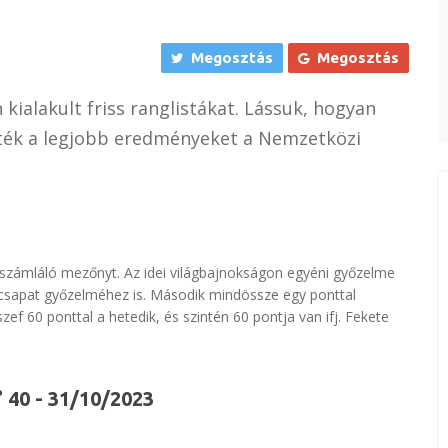
Megosztás
Megosztás
kialakult friss ranglistákat. Lássuk, hogyan
ezték a legjobb eredményeket a Nemzetközi
t számláló mezőnyt. Az idei világbajnokságon egyéni győzelme
 csapat győzelméhez is. Második mindössze egy ponttal
ef 60 ponttal a hetedik, és szintén 60 pontja van ifj. Fekete
° 40 - 31/10/2023