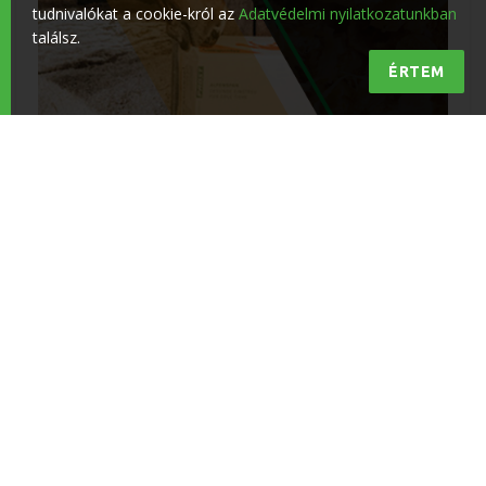
tudnivalókat a cookie-król az
Adatvédelmi nyilatkozatunkban
találsz.
ÉRTEM