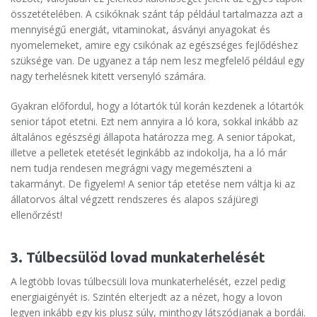
összetételében. A csikóknak szánt táp például tartalmazza azt a
mennyiségű energiát, vitaminokat, ásványi anyagokat és
nyomelemeket, amire egy csikónak az egészséges fejlődéshez
szüksége van. De ugyanez a táp nem lesz megfelelő például egy
nagy terhelésnek kitett versenyló számára.
Gyakran előfordul, hogy a lótartók túl korán kezdenek a lótartók
senior tápot etetni. Ezt nem annyira a ló kora, sokkal inkább az
általános egészségi állapota határozza meg. A senior tápokat,
illetve a pelletek etetését leginkább az indokolja, ha a ló már
nem tudja rendesen megrágni vagy megemészteni a
takarmányt. De figyelem! A senior táp etetése nem váltja ki az
állatorvos által végzett rendszeres és alapos szájüregi
ellenőrzést!
3. Túlbecsülöd lovad munkaterhelését
A legtöbb lovas túlbecsüli lova munkaterhelését, ezzel pedig
energiaigényét is. Szintén elterjedt az a nézet, hogy a lovon
legyen inkább egy kis plusz súly, minthogy látszódjanak a bordái.