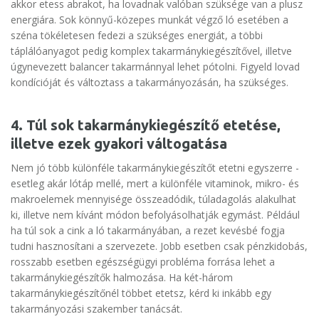
akkor etess abrakot, ha lovadnak valóban szüksége van a plusz
energiára. Sok könnyű-közepes munkát végző ló esetében a
széna tökéletesen fedezi a szükséges energiát, a többi
táplálóanyagot pedig komplex takarmánykiegészítővel, illetve
úgynevezett balancer takarmánnyal lehet pótolni. Figyeld lovad
kondícióját és változtass a takarmányozásán, ha szükséges.
4. Túl sok takarmánykiegészítő etetése,
illetve ezek gyakori váltogatása
Nem jó több különféle takarmánykiegészítőt etetni egyszerre -
esetleg akár lótáp mellé, mert a különféle vitaminok, mikro- és
makroelemek mennyisége összeadódik, túladagolás alakulhat
ki, illetve nem kívánt módon befolyásolhatják egymást. Például
ha túl sok a cink a ló takarmányában, a rezet kevésbé fogja
tudni hasznosítani a szervezete. Jobb esetben csak pénzkidobás,
rosszabb esetben egészségügyi probléma forrása lehet a
takarmánykiegészítők halmozása. Ha két-három
takarmánykiegészítőnél többet etetsz, kérd ki inkább egy
takarmányozási szakember tanácsát.