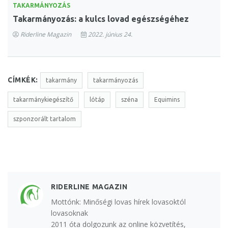
TAKARMÁNYOZÁS
Takarmányozás: a kulcs lovad egészségéhez
Riderline Magazin
2022. június 24.
CÍMKÉK:
takarmány
takarmányozás
takarmánykiegészítő
lótáp
széna
Equimins
szponzorált tartalom
RIDERLINE MAGAZIN
Mottónk: Minőségi lovas hírek lovasoktól
lovasoknak
2011 óta dolgozunk az online közvetítés,