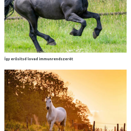
Így erősítsd lovad immunrendszerét