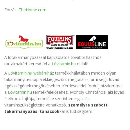
Forrás:
TheHorse.com
A lótakarmányozással kapcsolatos további hasznos
tartalmakért keresd fel a
Lóvitamin.hu
oldalt!
A
Lóvitamin.hu webáruház
termékkínálatában minden olyan
takarmányt és táplálékkiegészítőt megtalálsz, ami segít lovad
egészségének megőrzésében. Kérdéseiddel fordulj bizalommal
a
Lóvitamin.hu
termékfelelőséhez, Möhöly Christához, aki lovad
életkora, fajtája, terhelése szerint energia- és
vitaminszükségleteire vonatkozó,
személyre szabott
takarmányozási tanácsok
kal is tud segíteni.