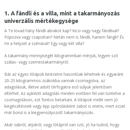
1. A fándli és a villa, mint a takarmányozás
univerzális mértékegysége
A Te lovad hány fándli abrakot kap? Kicsi vagy nagy fándlival?
Púpozva vagy csapottan? Netán nem is fándli, hanem fángli? És
mi a helyzet a szénával? Egy vagy két villa?
A takarmány mennyiségét kilogrammban mérjük, legyen szó
szálas- vagy szemestakarmányról.
Bár az egyes lótápok kinézetre hasonlóak lehetnek és egyaránt
20-25 kilogrammos zsákokba vannak csomagolva, az
adagolásuk, illetve adott térfogatra eső súlyuk jelentősen
eltérhet. Az ajánlott adagolás minden esetben fel van tüntetve a
csomagoláson, ezt fontos betartani. A lótápok mellé nem jó
kiegészítésnek vagy épp spórolásként zabot is etetni, mert ezzel
már borul is a kiegyensúlyozott takarmányozás.
Akár zabról, árpáról, vagy lótápról van szó, jó ha tudod, hogy