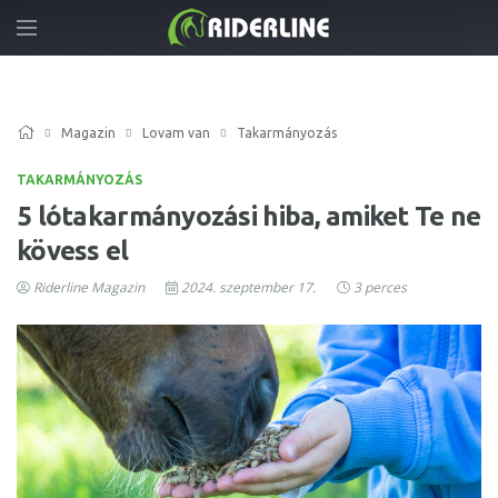
Magazin
Lovam van
Takarmányozás
TAKARMÁNYOZÁS
5 lótakarmányozási hiba, amiket Te ne
kövess el
Riderline Magazin
2024. szeptember 17.
3 perces