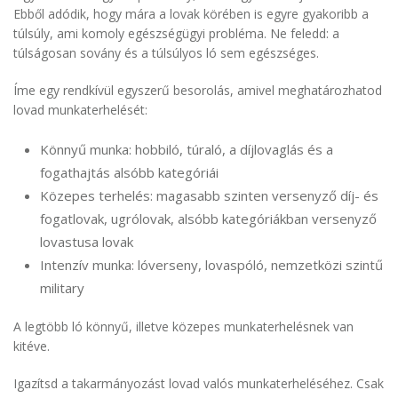
Ebből adódik, hogy mára a lovak körében is egyre gyakoribb a
túlsúly, ami komoly egészségügyi probléma. Ne feledd: a
túlságosan sovány és a túlsúlyos ló sem egészséges.
Íme egy rendkívül egyszerű besorolás, amivel meghatározhatod
lovad munkaterhelését:
Könnyű munka: hobbiló, túraló, a díjlovaglás és a
fogathajtás alsóbb kategóriái
Közepes terhelés: magasabb szinten versenyző díj- és
fogatlovak, ugrólovak, alsóbb kategóriákban versenyző
lovastusa lovak
Intenzív munka: lóverseny, lovaspóló, nemzetközi szintű
military
A legtöbb ló könnyű, illetve közepes munkaterhelésnek van
kitéve.
Igazítsd a takarmányozást lovad valós munkaterheléséhez. Csak