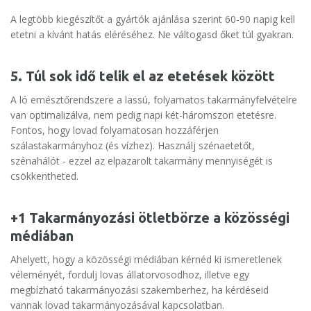
A legtöbb kiegészítőt a gyártók ajánlása szerint 60-90 napig kell
etetni a kívánt hatás eléréséhez. Ne váltogasd őket túl gyakran.
5. Túl sok idő telik el az etetések között
A ló emésztőrendszere a lassú, folyamatos takarmányfelvételre
van optimalizálva, nem pedig napi két-háromszori etetésre.
Fontos, hogy lovad folyamatosan hozzáférjen
szálastakarmányhoz (és vízhez). Használj szénaetetőt,
szénahálót - ezzel az elpazarolt takarmány mennyiségét is
csökkentheted.
+1 Takarmányozási ötletbörze a közösségi
médiában
Ahelyett, hogy a közösségi médiában kérnéd ki ismeretlenek
véleményét, fordulj lovas állatorvosodhoz, illetve egy
megbízható takarmányozási szakemberhez, ha kérdéseid
vannak lovad takarmányozásával kapcsolatban.