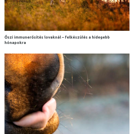
Őszi immunerősítés lovaknál – felkészülés a hidegebb
hónapokra