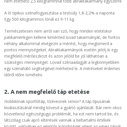
nem etethető 2,5 kilogrammnál több abraktakarmány egyszerre.
A ló tipikus szénafogyasztása a testsúly 1,8-2,2%-a naponta.
Egy 500 kilogrammos lónál ez 9-11 kg.
Természetesen nem arról van szó, hogy minden etetéskor
patikamérlegen kellene kimérned lovad takarmányát, de fontos
néhány alkalommal elvégezni a mérést, hogy megismerd a
pontos mennyiségeket. Abraktakarmányok esetén jelölj ki egy
megfelelő mérőeszközt és azon jelöld be jól láthatóan a
szükséges mennyiséget. Lovad szénaadagját a legkönnyebben
egy szénaháló segítségével mérheted le. A méréseket érdemes
időről időre ismételni.
2. A nem megfelelő táp etetése
Hobbilónak sportlótáp, tízévesnek senior? A táp típusának
kiválasztásánál mindig kövesd a gyártó ajánlását. Bár nem okoz
közvetlenül egészségügyi problémát, ha ezt nem tartod be, és
látszólag csak apró eltérések vannak a beltartalmi értékek
között, valójában ez jelentős különbséget jelent az egyes tápok