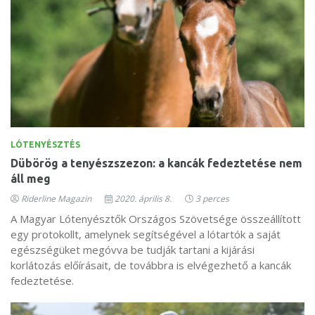
LÓTENYÉSZTÉS
Dübörög a tenyészszezon: a kancák fedeztetése nem
áll meg
Riderline Magazin
2020. április 8.
3 perces
A Magyar Lótenyésztők Országos Szövetsége összeállított
egy protokollt, amelynek segítségével a lótartók a saját
egészségüket megóvva be tudják tartani a kijárási
korlátozás előírásait, de továbbra is elvégezhető a kancák
fedeztetése.