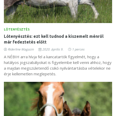
LÓTENYÉSZTÉS
Lótenyésztés: ezt kell tudnod a kiszemelt ménről
már fedeztetés előtt
Riderline Magazin
2020. április 9.
1 perces
A NÉBIH arra hívja fel a kancatartók figyelmét, hogy a
hatályos jogszabályokat is figyelembe kell venni ahhoz, hogy
a majdan megszületendő csikó nyilvántartásba vételekor ne
érje kellemetlen meglepetés.