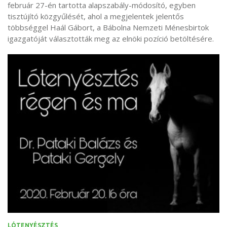
február 27-én tartotta alapszabály-módosító, egyben
tisztújító közgyűlését, ahol a megjelentek jelentős
többséggel Haál Gábort, a Bábolna Nemzeti Ménesbirtok
igazgatóját választották meg az elnöki pozíció betöltésére.
LÓTENYÉSZTÉS