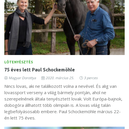
LÓTENYÉSZTÉS
75 éves lett Paul Schockemöhle
Magyar Dorottya
2020. március 25.
3 perces
Nincs lovas, aki ne találkozott volna a nevével. És alig van
lovassport verseny a világ bármely pontján, ahol ne
szerepelnének általa tenyésztett lovak. Volt Európa-bajnok,
dobogóra állhatott több olimpián is. A lovas világ talán
legbefolyásosabb embere. Paul Schockemöhle március 22-
én lett 75 éves.