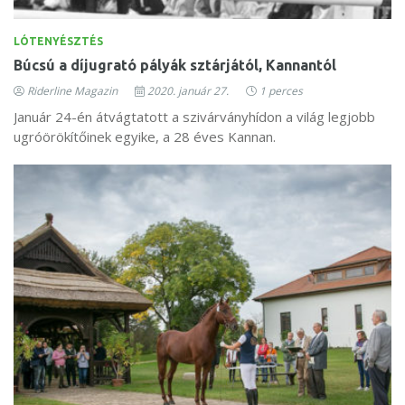
LÓTENYÉSZTÉS
Búcsú a díjugrató pályák sztárjától, Kannantól
Riderline Magazin
2020. január 27.
1 perces
Január 24-én átvágtatott a szivárványhídon a világ legjobb
ugróörökítőinek egyike, a 28 éves Kannan.