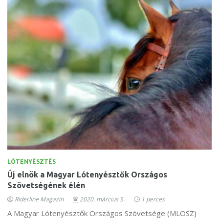
LÓTENYÉSZTÉS
Új elnök a Magyar Lótenyésztők Országos
Szövetségének élén
Riderline Magazin
2020. március 5.
1 perces
A Magyar Lótenyésztők Országos Szövetsége (MLOSZ)