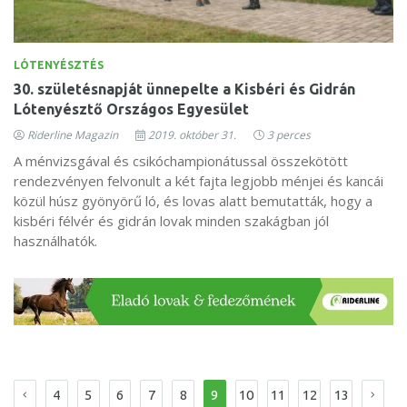
LÓTENYÉSZTÉS
30. születésnapját ünnepelte a Kisbéri és Gidrán
Lótenyésztő Országos Egyesület
Riderline Magazin
2019. október 31.
3 perces
A ménvizsgával és csikóchampionátussal összekötött
rendezvényen felvonult a két fajta legjobb ménjei és kancái
közül húsz gyönyörű ló, és lovas alatt bemutatták, hogy a
kisbéri félvér és gidrán lovak minden szakágban jól
használhatók.
4
5
6
7
8
9
10
11
12
13