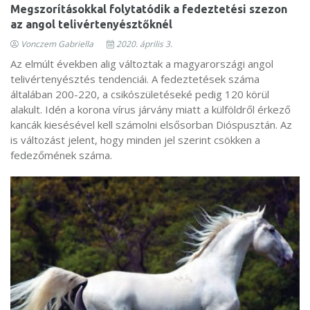
Megszorításokkal folytatódik a fedeztetési szezon
az angol telivértenyésztőknél
Vonczem Gabriella
2020. április 3.
Az elmúlt években alig változtak a magyarországi angol
telivértenyésztés tendenciái. A fedeztetések száma
általában 200-220, a csikószületéseké pedig 120 körül
alakult. Idén a korona vírus járvány miatt a külföldről érkező
kancák kiesésével kell számolni elsősorban Dióspusztán. Az
is változást jelent, hogy minden jel szerint csökken a
fedezőmének száma.