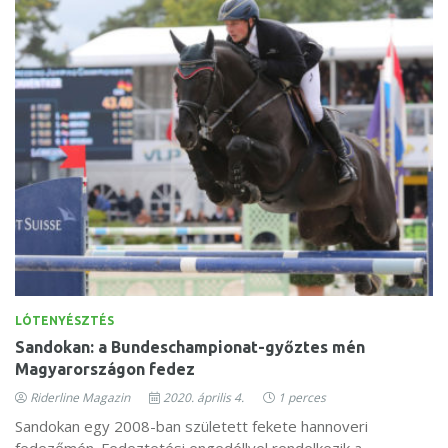
LÓTENYÉSZTÉS
Sandokan: a Bundeschampionat-győztes mén
Magyarországon fedez
Riderline Magazin
2020. április 4.
1 perces
Sandokan egy 2008-ban született fekete hannoveri
fedezőmén. Fedeztetési engedéllyel rendelkezik a