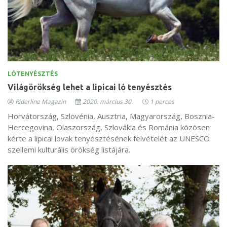
LÓTENYÉSZTÉS
Világörökség lehet a lipicai ló tenyésztés
Riderline Magazin
2020. március 30.
1 perces
Horvátország, Szlovénia, Ausztria, Magyarország, Bosznia-
Hercegovina, Olaszország, Szlovákia és Románia közösen
kérte a lipicai lovak tenyésztésének felvételét az UNESCO
szellemi kulturális örökség listájára.