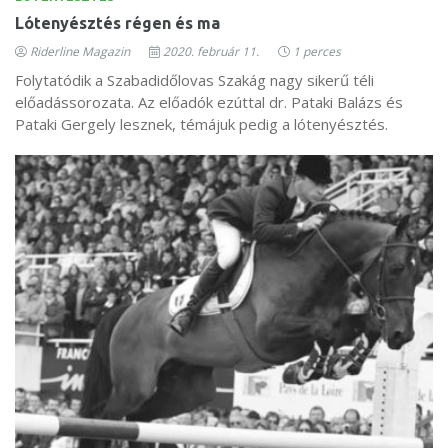
Lótenyésztés régen és ma
Riderline Magazin
2020. február 11.
1 perces
Folytatódik a Szabadidőlovas Szakág nagy sikerű téli
előadássorozata. Az előadók ezúttal dr. Pataki Balázs és
Pataki Gergely lesznek, témájuk pedig a lótenyésztés.