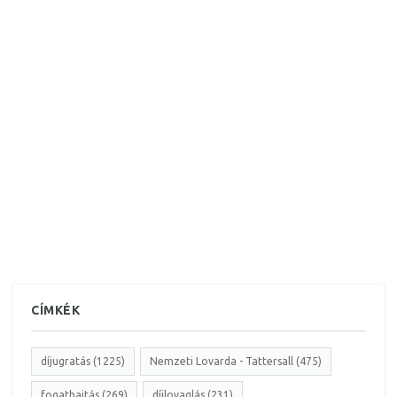
CÍMKÉK
díjugratás (1225)
Nemzeti Lovarda - Tattersall (475)
fogathajtás (269)
díjlovaglás (231)