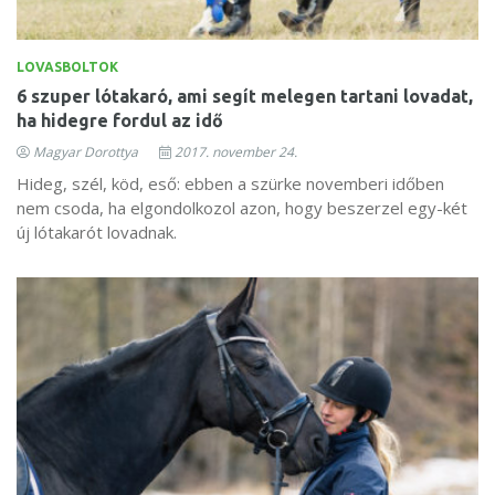
LOVASBOLTOK
6 szuper lótakaró, ami segít melegen tartani lovadat,
ha hidegre fordul az idő
Magyar Dorottya
2017. november 24.
Hideg, szél, köd, eső: ebben a szürke novemberi időben
nem csoda, ha elgondolkozol azon, hogy beszerzel egy-két
új lótakarót lovadnak.