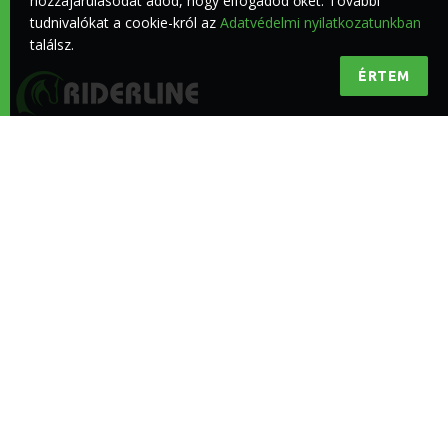
hozzájárulásodat adod, hogy elfogadod őket. További
tudnivalókat a cookie-król az
Adatvédelmi nyilatkozatunkban
találsz.
ÉRTEM
Minőségi lovas hírek a lovasokért
KÖVESS BENNÜNKET