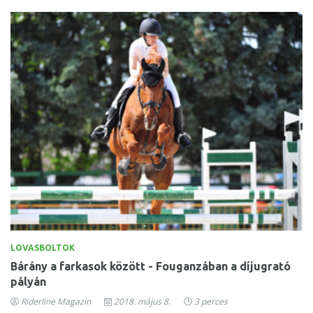
LOVASBOLTOK
Bárány a farkasok között - Fouganzában a díjugrató
pályán
Riderline Magazin
2018. május 8.
3 perces