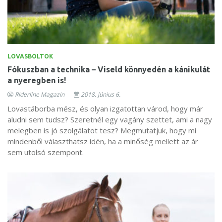
LOVASBOLTOK
Fókuszban a technika – Viseld könnyedén a kánikulát
a nyeregben is!
Riderline Magazin
2018. június 6.
​Lovastáborba mész, és olyan izgatottan várod, hogy már
aludni sem tudsz? Szeretnél egy vagány szettet, ami a nagy
melegben is jó szolgálatot tesz? Megmutatjuk, hogy mi
mindenből választhatsz idén, ha a minőség mellett az ár
sem utolsó szempont.