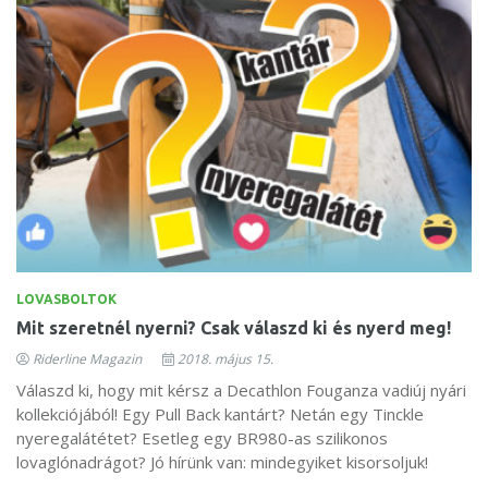
LOVASBOLTOK
Mit szeretnél nyerni? Csak válaszd ki és nyerd meg!
Riderline Magazin
2018. május 15.
Válaszd ki, hogy mit kérsz a Decathlon Fouganza vadiúj nyári
kollekciójából! Egy Pull Back kantárt? Netán egy Tinckle
nyeregalátétet? Esetleg egy BR980-as szilikonos
lovaglónadrágot? Jó hírünk van: mindegyiket kisorsoljuk!