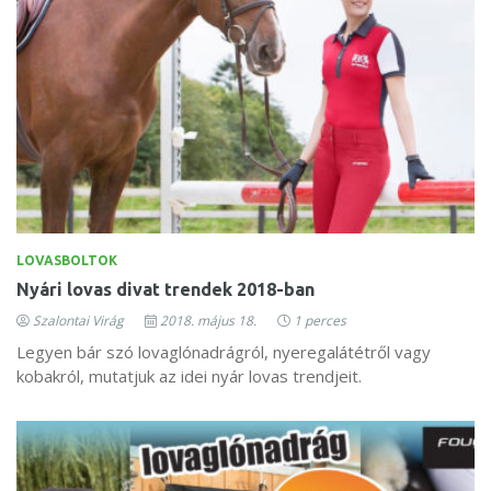
LOVASBOLTOK
Nyári lovas divat trendek 2018-ban
Szalontai Virág
2018. május 18.
1 perces
Legyen bár szó lovaglónadrágról, nyeregalátétről vagy
kobakról, mutatjuk az idei nyár lovas trendjeit.