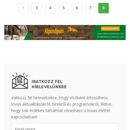
3
4
5
6
7
8
IRATKOZZ FEL
HÍRLEVELÜNKRE
Iratkozz fel hírlevelünkre, hogy elsőként értesülhess
lovas aktualitásokról, hírekről és programokról, illetve,
hogy sok érdekes tartalmat olvashass a lovas élettel
kapcsolatban!