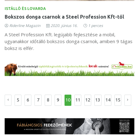
ISTÁLLÓ ÉS LOVARDA
Bokszos donga csarnok a Steel Profession Kft-től
Riderline Magazin
2020. június 16.
1 perces
A Steel Profession Kft. legújabb fejlesztése a mobil,
ugyanakkor időtálló bokszos donga csarnok, amiben 9 tágas
boksz is elfér.
5
6
7
8
9
10
11
12
13
14
15