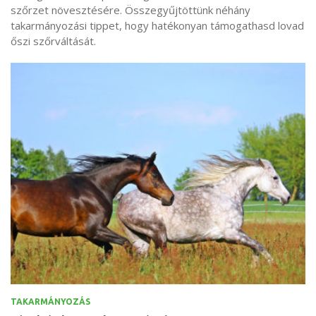
szőrzet növesztésére. Összegyűjtöttünk néhány
takarmányozási tippet, hogy hatékonyan támogathasd lovad
őszi szőrváltását.
TAKARMÁNYOZÁS