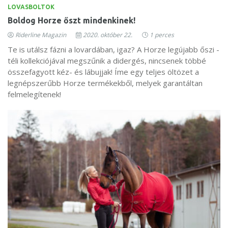
LOVASBOLTOK
Boldog Horze őszt mindenkinek!
Riderline Magazin
2020. október 22.
1 perces
Te is utálsz fázni a lovardában, igaz? A Horze legújabb őszi -
téli kollekciójával megszűnik a didergés, nincsenek többé
összefagyott kéz- és lábujjak! Íme egy teljes öltözet a
legnépszerűbb Horze termékekből, melyek garantáltan
felmelegítenek!