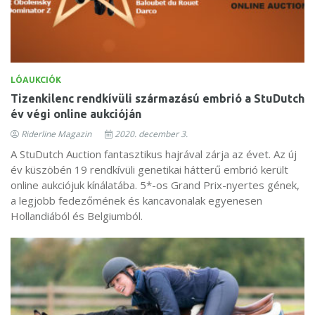
LÓAUKCIÓK
Tizenkilenc rendkívüli származású embrió a StuDutch
év végi online aukcióján
Riderline Magazin
2020. december 3.
A StuDutch Auction fantasztikus hajrával zárja az évet. Az új
év küszöbén 19 rendkívüli genetikai hátterű embrió került
online aukciójuk kínálatába. 5*-os Grand Prix-nyertes gének,
a legjobb fedezőmének és kancavonalak egyenesen
Hollandiából és Belgiumból.