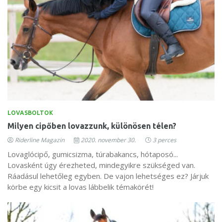
LOVASBOLTOK
Milyen cipőben lovazzunk, különösen télen?
Riderline Magazin
2020. november 30.
3 perces
Lovaglócipő, gumicsizma, túrabakancs, hótaposó...
Lovasként úgy érezheted, mindegyikre szükséged van.
Ráadásul lehetőleg egyben. De vajon lehetséges ez? Járjuk
körbe egy kicsit a lovas lábbelik témakörét!