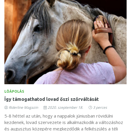
LÓÁPOLÁS
Így támogathatod lovad őszi szőrváltását
Riderline Magazin
2020. szeptember 18.
3 perces
5-8 héttel az után, hogy a nappalok júniusban rövidülni
kezdenek, lovad szervezete is alkalmazkodik a változáshoz
és augusztus közepére megkezdődik a felkészülés a téli