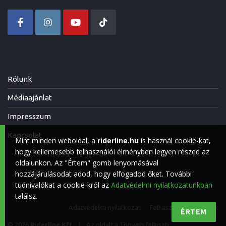
Rólunk
Médiaajánlat
Impresszum
Kapcsolat
Mint minden weboldal, a
riderline.hu
is használ cookie-kat,
hogy kellemesebb felhasználói élményben legyen részed az
oldalunkon. Az "Értem" gomb lenyomásával
hozzájárulásodat adod, hogy elfogadod őket. További
tudnivalókat a cookie-król az
Adatvédelmi nyilatkozatunkban
találsz.
Adatvédelmi nyilatkozat
Felhasználási feltételek
ÉRTEM
© 2026
Riderline Kft.
|
Az oldalt a
Topweb
fejleszti.