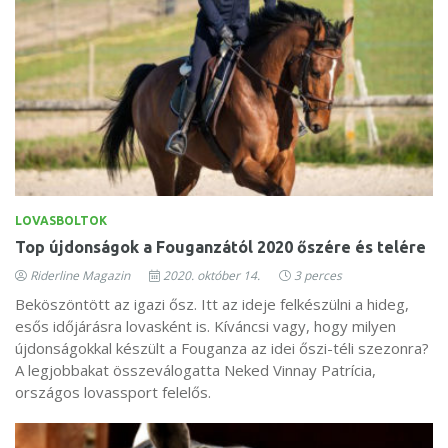
LOVASBOLTOK
Top újdonságok a Fouganzától 2020 őszére és telére
Riderline Magazin
2020. október 14.
3 perces
Beköszöntött az igazi ősz. Itt az ideje felkészülni a hideg,
esős időjárásra lovasként is. Kíváncsi vagy, hogy milyen
újdonságokkal készült a Fouganza az idei őszi-téli szezonra?
A legjobbakat összeválogatta Neked Vinnay Patrícia,
országos lovassport felelős.