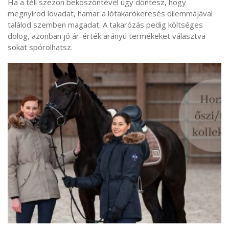
Ha a téli szezon beköszöntével úgy döntesz, hogy
megnyírod lovadat, hamar a lótakarókeresés dilemmájával
találod szemben magadat. A takarózás pedig költséges
dolog, azonban jó ár-érték arányú termékeket választva
sokat spórolhatsz.