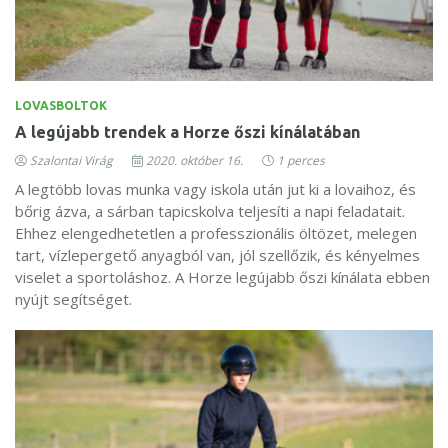
LOVASBOLTOK
A legújabb trendek a Horze őszi kínálatában
Szalontai Virág
2020. október 16.
1 perces
A legtöbb lovas munka vagy iskola után jut ki a lovaihoz, és
bőrig ázva, a sárban tapicskolva teljesíti a napi feladatait.
Ehhez elengedhetetlen a professzionális öltözet, melegen
tart, vízlepergető anyagból van, jól szellőzik, és kényelmes
viselet a sportoláshoz. A Horze legújabb őszi kínálata ebben
nyújt segítséget.