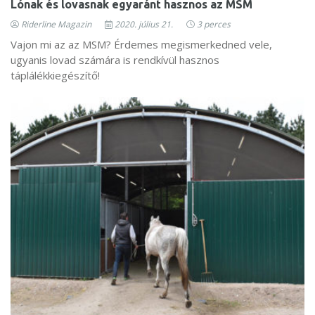
Lónak és lovasnak egyaránt hasznos az MSM
Riderline Magazin
2020. július 21.
3 perces
Vajon mi az az MSM? Érdemes megismerkedned vele,
ugyanis lovad számára is rendkívül hasznos
táplálékkiegészítő!