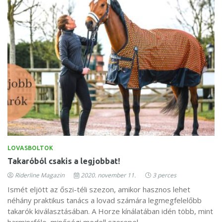
LOVASBOLTOK
Takaróból csakis a legjobbat!
Riderline Magazin
2020. november 11.
3 perces
Ismét eljött az őszi-téli szezon, amikor hasznos lehet
néhány praktikus tanács a lovad számára legmegfelelőbb
takarók kiválasztásában. A Horze kínálatában idén több, mint
harmincféle, minőségi modell szerepel.