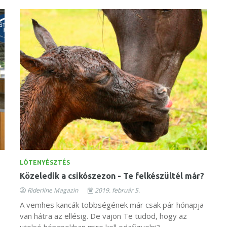
LÓTENYÉSZTÉS
Közeledik a csikószezon - Te felkészültél már?
Riderline Magazin
2019. február 5.
A vemhes kancák többségének már csak pár hónapja
van hátra az ellésig. De vajon Te tudod, hogy az
utolsó hónapokban mire kell odafigyelni?