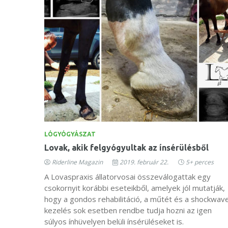
LÓGYÓGYÁSZAT
Lovak, akik felgyógyultak az ínsérülésből
Riderline Magazin
2019. február 22.
5+ perces
A Lovaspraxis állatorvosai összeválogattak egy
csokornyit korábbi eseteikből, amelyek jól mutatják,
hogy a gondos rehabilitáció, a műtét és a shockwav
kezelés sok esetben rendbe tudja hozni az igen
súlyos ínhüvelyen belüli ínsérüléseket is.