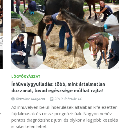
LÓGYÓGYÁSZAT
Ínhüvelygyulladás: több, mint ártalmatlan
duzzanat, lovad egészsége múlhat rajta!
Riderline Magazin
2019. február 14.
Az ínhüvelyen belüli ínsérülések általában kifejezetten
e
fájdalmasak és rossz prognózisúak. Nagyon nehéz
pontos diagnózishoz jutni és olykor a legjobb kezelés
is sikertelen lehet.