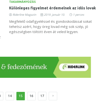
TAKARMÁNYOZÁS
Különleges figyelmet érdemelnek az idős lovak
Riderline Magazin
2019. január 10.
1 perces
Megfelelő odafigyeléssel és gondoskodással sokat
tehetsz azért, hogy öreg lovad még sok szép, jó
egészségben töltött éven át veled legyen.
z
3
14
15
16
17