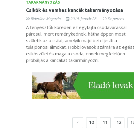
TAKARMÁNYOZÁS
Csikók és vemhes kancák takarmányozása
Riderline Magazin
2019. január 28.
5+ perces
A tenyésztők körében ez egyfajta csodavárással
párosul, mert reménykednek, hátha éppen most
születik az a csikó, amelyik majd beteljesíti a
tulajdonosi álmokat. Hobbilovasok számára az egés
csikószületés maga a csoda, ennek megfelelően
próbálják a kancákat takarmányozni.
10
11
12
1