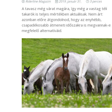
Riderline Magazin
2019. január 31.
3 perces
A tavasz még várat magára, így még a vastag téli
takarók is teljes mértékben aktuálisak. Nem árt
azonban előre átgondolnod, hogy az enyhébb,
csapadékosabb átmeneti időszakra is megvannak-e 
megfelelő alternatíváid.