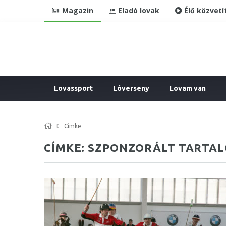
Magazin
Eladó lovak
Élő közvetí
Lovassport
Lóverseny
Lovam van
Címke
CÍMKE: SZPONZORÁLT TARTA