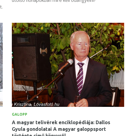
t.
GALOPP
A magyar telivérek enciklopédiája: Dallos
Gyula gondolatai A magyar galoppsport
történte című könyvről