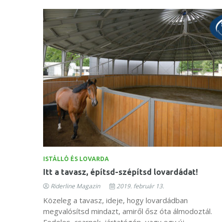
ISTÁLLÓ ÉS LOVARDA
Itt a tavasz, építsd-szépítsd lovardádat!
Riderline Magazin
2019. február 13.
Közeleg a tavasz, ideje, hogy lovardádban
megvalósítsd mindazt, amiről ősz óta álmodoztál.
Fedeles, csarnok, jártatógép, vagy egy új