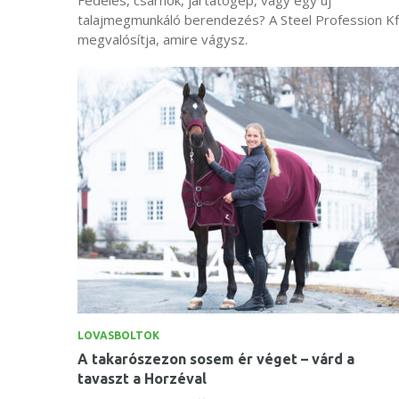
talajmegmunkáló berendezés? A Steel Profession Kf
megvalósítja, amire vágysz.
LOVASBOLTOK
A takarószezon sosem ér véget – várd a
tavaszt a Horzéval