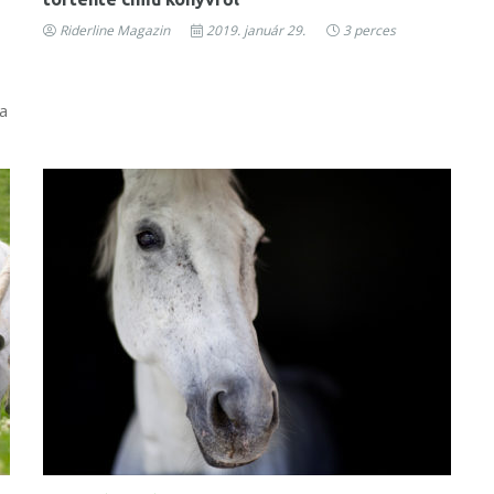
Riderline Magazin
2019. január 29.
3 perces
a