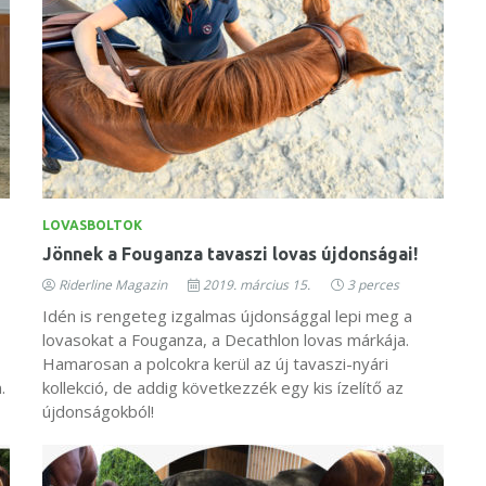
LOVASBOLTOK
Jönnek a Fouganza tavaszi lovas újdonságai!
Riderline Magazin
2019. március 15.
3 perces
Idén is rengeteg izgalmas újdonsággal lepi meg a
lovasokat a Fouganza, a Decathlon lovas márkája.
Hamarosan a polcokra kerül az új tavaszi-nyári
.
kollekció, de addig következzék egy kis ízelítő az
újdonságokból!