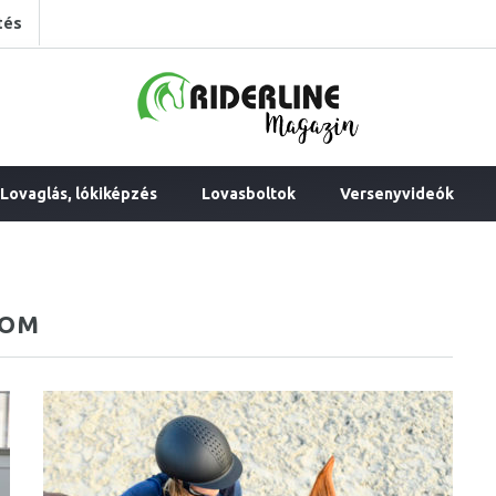
tés
Lovaglás, lókiképzés
Lovasboltok
Versenyvideók
LOM