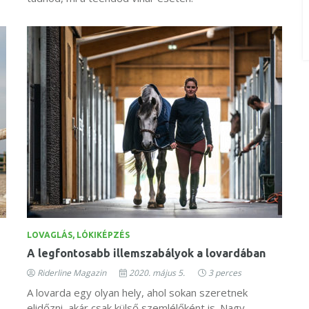
LOVAGLÁS, LÓKIKÉPZÉS
A legfontosabb illemszabályok a lovardában
Riderline Magazin
2020. május 5.
3 perces
A lovarda egy olyan hely, ahol sokan szeretnek
elidőzni, akár csak külső szemlélőként is. Nagy