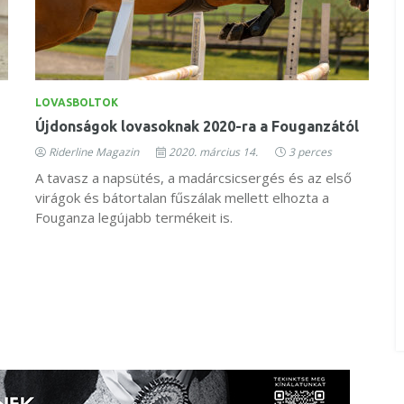
LOVASBOLTOK
Újdonságok lovasoknak 2020-ra a Fouganzától
Riderline Magazin
2020. március 14.
3 perces
A tavasz a napsütés, a madárcsicsergés és az első
virágok és bátortalan fűszálak mellett elhozta a
Fouganza legújabb termékeit is.