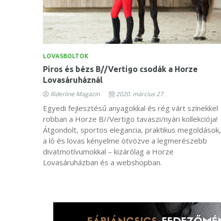
LOVASBOLTOK
Piros és bézs B//Vertigo csodák a Horze
Lovasáruháznál
Riderline Magazin
2020. március 27.
Egyedi fejlesztésű anyagokkal és rég várt színekkel
robban a Horze B//Vertigo tavaszi/nyári kollekciója!
Átgondolt, sportos elegancia, praktikus megoldások,
a ló és lovas kényelme ötvözve a legmerészebb
divatmotívumokkal – kizárólag a Horze
Lovasáruházban és a webshopban.