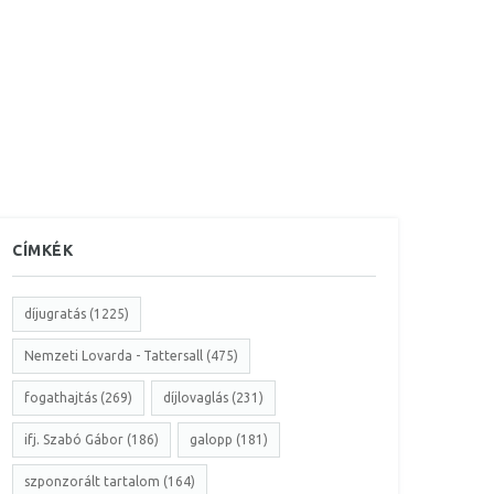
CÍMKÉK
díjugratás (1225)
Nemzeti Lovarda - Tattersall (475)
fogathajtás (269)
díjlovaglás (231)
ifj. Szabó Gábor (186)
galopp (181)
szponzorált tartalom (164)