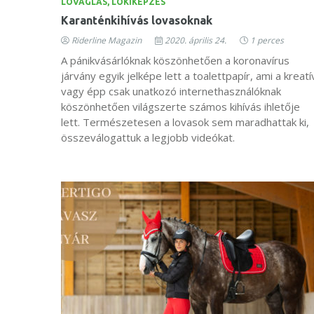
LOVAGLÁS, LÓKIKÉPZÉS
Karanténkihívás lovasoknak
Riderline Magazin
2020. április 24.
1 perces
A pánikvásárlóknak köszönhetően a koronavírus
járvány egyik jelképe lett a toalettpapír, ami a kreatí
vagy épp csak unatkozó internethasználóknak
köszönhetően világszerte számos kihívás ihletője
lett. Természetesen a lovasok sem maradhattak ki,
összeválogattuk a legjobb videókat.