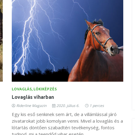
LOVAGLÁS, LÓKIKÉPZÉS
Lovaglás viharban
Riderline Magazin
2020. július 6.
1 perces
Egy kis eső senkinek sem árt, de a villámlással járó
zivatarokat jobb komolyan venni. Mivel a lovaglás és a
lótartás döntően szabadtéri tevékenység, fontos
tudnod, mi a teendőd vihar esetén.