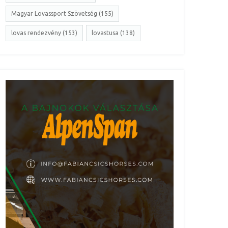
Magyar Lovassport Szövetség (155)
lovas rendezvény (153)
lovastusa (138)