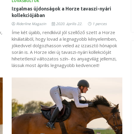
LOVASBOLTOK
Izgalmas újdonságok a Horze tavaszi-nyári
kollekciójában
Riderline Magazin
2020. április 22.
1 perces
v,
Íme két újabb, rendkívül jól szellőző szett a Horze
kínálatából, hogy lovad a legnagyobb kényelemben,
jókedvvel dolgozhasson veled az izzasztó hónapok
során is. A Horze idei új tavaszi-nyári kollekcióját
hihetetlenül változatos szín- és anyagvilág jellemzi,
lássuk most április legnagyobb kedvenceit!