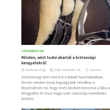
LOVASBOLTOK
Minden, amit tudni akartál a biztonsági
kengyelekről
Szalontai Virág
2020. november 20.
3 perces
A biztonság nem merül ki a kobak használatában,
hiszen minden lovas legnagyobb rémálma a
fejsérülésen túl, hogy esés közben beszorul a lába a
kengyelbe és lova maga után vonszolja menekülés
közben.