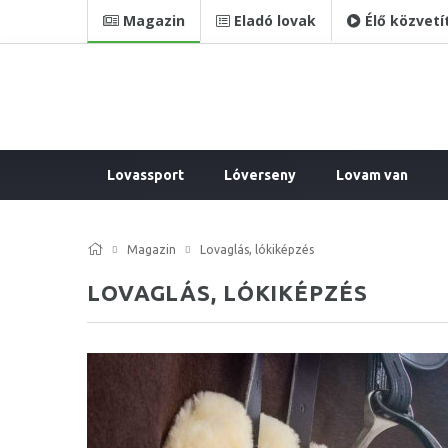
Magazin
Eladó lovak
Élő közvetí
Lovassport
Lóverseny
Lovam van
Magazin
Lovaglás, lókiképzés
LOVAGLÁS, LÓKIKÉPZÉS