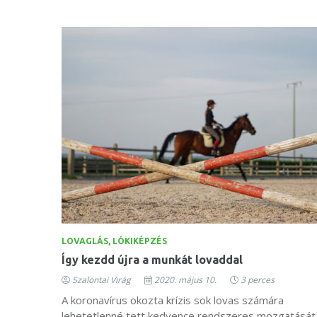
LOVAGLÁS, LÓKIKÉPZÉS
Így kezdd újra a munkát lovaddal
Szalontai Virág
2020. május 10.
3 perces
A koronavírus okozta krízis sok lovas számára
lehetetlenné tett kedvence rendszeres mozgatását