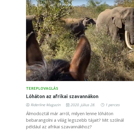
TEREPLOVAGLÁS
Lóháton az afrikai szavannákon
Riderline Magazin
2020. július 28.
1 perces
Álmodoztál már arról, milyen lenne lóháton
bebarangolni a világ legszebb tájait? Mit szólnál
például az afrikai szavannákhoz?