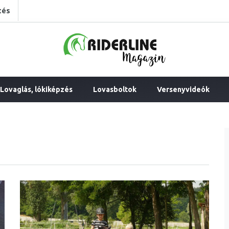
tés
Lovaglás, lókiképzés
Lovasboltok
Versenyvideók